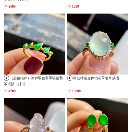
3600
1999
（超值推荐）冰种翠色翡翠镶金翡
冰玻种镶金伴钻翡翠晴水戒指
翠戒指（排戒）
4200
19800