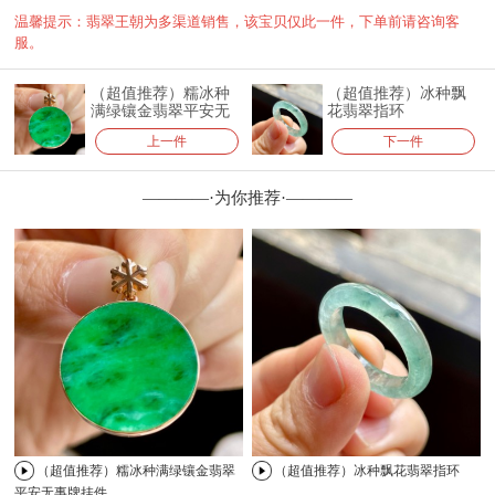
温馨提示：翡翠王朝为多渠道销售，该宝贝仅此一件，下单前请咨询客
服。
（超值推荐）糯冰种
（超值推荐）冰种飘
满绿镶金翡翠平安无
花翡翠指环
事牌挂件
上一件
下一件
————·为你推荐·————
（超值推荐）糯冰种满绿镶金翡翠
（超值推荐）冰种飘花翡翠指环
平安无事牌挂件