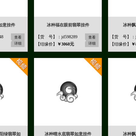
如意挂件
冰种福在眼前翡翠挂件
冰种飘
48
【货 号】：jd598289
【货 号】：jd
查看
查看
详细
详细
【结缘价】
￥3060元
【结缘价】
￥
种阳绿翡翠如
冰种晴水底翡翠如意挂件
冰种飘