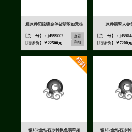
糯冰种阳绿镶金伴钻翡翠如意挂
冰种翡翠人参
【货 号】：jd599007
【货 号】：jd5984
查看
详细
【结缘价】
￥22500元
【结缘价】
￥7200元
镶18k金钻石冰种飘色翡翠如
镶18k金钻石冰