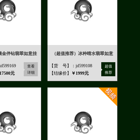
镶金伴钻翡翠如意挂
（超值推荐）冰种晴水翡翠如意
599169
【货 号】：jd599108
查看
超值
详细
推荐
17500元
【结缘价】
￥1999元