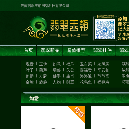
云南翡翠王朝网络科技有限公司
首页
翡翠新品
超值推荐
翡翠挂件
翡翠
|
|
|
|
|
观音
玉佛
如意
福瓜
玉白菜
龙凤牌
满
|
|
|
|
|
叶子
葫芦
瑞兽
关公
喜福贵
平安扣
浓
|
|
|
|
|
麒麟
方牌
佛手
生肖
路路通
节节高
翠
|
|
|
|
|
金蟾
貔貅
人物
财豆
花鸟鱼
福禄寿
巧
如意