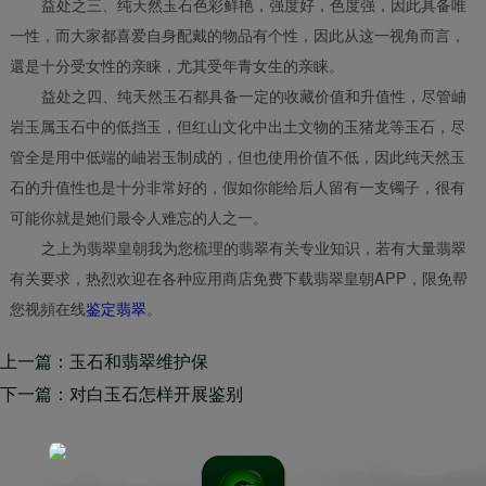
益处之三、纯天然玉石色彩鲜艳，强度好，色度强，因此具备唯
一性，而大家都喜爱自身配戴的物品有个性，因此从这一视角而言，
還是十分受女性的亲睐，尤其受年青女生的亲睐。
益处之四、纯天然玉石都具备一定的收藏价值和升值性，尽管岫
岩玉属玉石中的低挡玉，但红山文化中出土文物的玉猪龙等玉石，尽
管全是用中低端的岫岩玉制成的，但也使用价值不低，因此纯天然玉
石的升值性也是十分非常好的，假如你能给后人留有一支镯子，很有
可能你就是她们最令人难忘的人之一。
之上为翡翠皇朝我为您梳理的翡翠有关专业知识，若有大量翡翠
有关要求，热烈欢迎在各种应用商店免费下载翡翠皇朝APP，限免帮
您视頻在线
鉴定翡翠
。
上一篇：玉石和翡翠维护保
养“时间”深
下一篇：对白玉石怎样开展鉴别