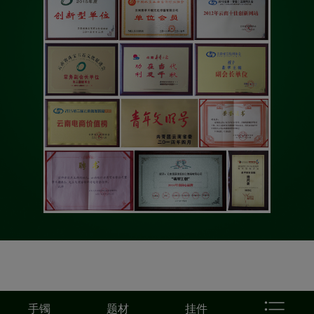
手镯
题材
挂件