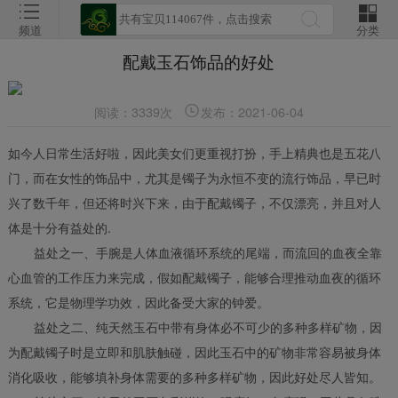
频道
分类
配戴玉石饰品的好处
阅读：3339次
发布：2021-06-04
如今人日常生活好啦，因此美女们更重视打扮，手上精典也是五花八
门，而在女性的饰品中，尤其是镯子为永恒不变的流行饰品，早已时
兴了数千年，但还将时兴下来，由于配戴镯子，不仅漂亮，并且对人
体是十分有益处的.
益处之一、手腕是人体血液循环系统的尾端，而流回的血夜全靠
心血管的工作压力来完成，假如配戴镯子，能够合理推动血夜的循环
系统，它是物理学功效，因此备受大家的钟爱。
益处之二、纯天然玉石中带有身体必不可少的多种多样矿物，因
为配戴镯子时是立即和肌肤触碰，因此玉石中的矿物非常容易被身体
消化吸收，能够填补身体需要的多种多样矿物，因此好处尽人皆知。