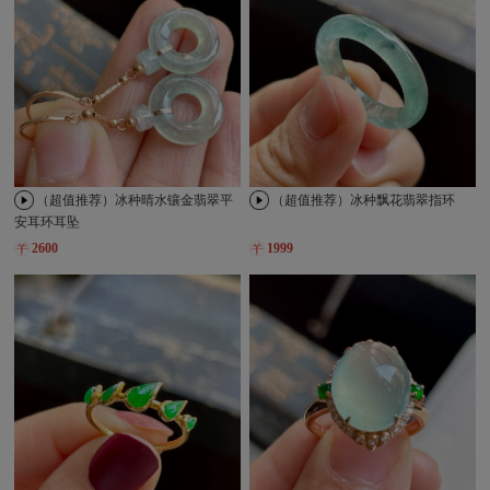
（超值推荐）冰种晴水镶金翡翠平
（超值推荐）冰种飘花翡翠指环
安耳环耳坠
2600
1999