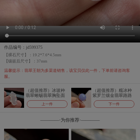
作品编号：jd599375
【裸石尺寸】：
19.2*7.6*4.5mm
【镶嵌后尺寸】：
37mm
温馨提示：翡翠王朝为多渠道销售，该宝贝仅此一件，下单前请咨询客
服。
（超值推荐）冰玻种
（超值推荐）糯冰种
翡翠蜥蜴翡翠胸坠面
紫罗兰镶金翡翠路路
通锁骨链
上一件
下一件
————·为你推荐·————