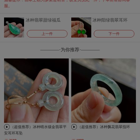
服。
冰种翡翠甜绿福瓜
冰种阳绿翡翠耳环
上一件
下一件
————·为你推荐·————
（超值推荐）冰种晴水镶金翡翠平
（超值推荐）冰种飘花翡翠指环
安耳环耳坠