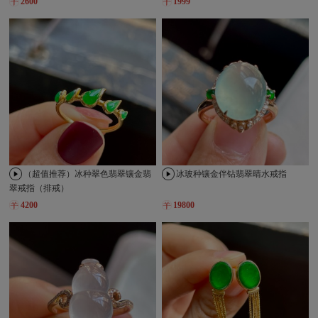
2600
1999
（超值推荐）冰种翠色翡翠镶金翡
冰玻种镶金伴钻翡翠晴水戒指
翠戒指（排戒）
4200
19800