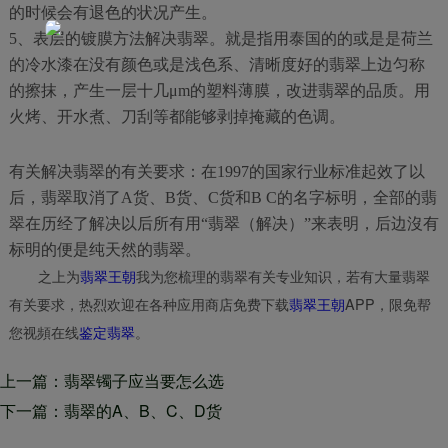
的时候会有退色的状况产生。
5、表层的镀膜方法解决翡翠。就是指用泰国的的或是是荷兰
的冷水漆在没有颜色或是浅色系、清晰度好的翡翠上边匀称
的擦抹，产生一层十几μm的塑料薄膜，改进翡翠的品质。用
火烤、开水煮、刀刮等都能够剥掉掩藏的色调。
有关解决翡翠的有关要求：在1997的国家行业标准起效了以
后，翡翠取消了A货、B货、C货和B C的名字标明，全部的翡
翠在历经了解决以后所有用“翡翠（解决）”来表明，后边沒有
标明的便是纯天然的翡翠。
之上为
翡翠王朝
我为您梳理的翡翠有关专业知识，若有大量翡翠
有关要求，热烈欢迎在各种应用商店免费下载
翡翠王朝
APP，限免帮
您视頻在线
鉴定翡翠
。
上一篇：翡翠镯子应当要怎么选
择？要买的一定要看一下
下一篇：翡翠的A、B、C、D货
指的是什么？翡翠有哪些好处