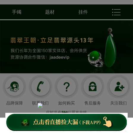
手镯
题材
挂件
品牌保障
联系我们
如何购买
售后服务
关注我们
此时共有
位翠友在线
594
翡翠王朝成立于2008年3月21日
我们以超值好珠宝和舒心服务造福顾客，
首页
客服
下载APP
关于我们
个人中心