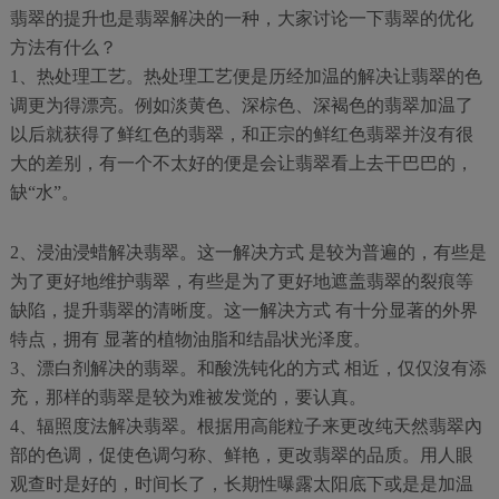
翡翠的提升也是翡翠解决的一种，大家讨论一下翡翠的优化
方法有什么？
1、热处理工艺。热处理工艺便是历经加温的解决让翡翠的色
调更为得漂亮。例如淡黄色、深棕色、深褐色的翡翠加温了
以后就获得了鲜红色的翡翠，和正宗的鲜红色翡翠并沒有很
大的差别，有一个不太好的便是会让翡翠看上去干巴巴的，
缺“水”。
2、浸油浸蜡解决翡翠。这一解决方式 是较为普遍的，有些是
为了更好地维护翡翠，有些是为了更好地遮盖翡翠的裂痕等
缺陷，提升翡翠的清晰度。这一解决方式 有十分显著的外界
特点，拥有 显著的植物油脂和结晶状光泽度。
3、漂白剂解决的翡翠。和酸洗钝化的方式 相近，仅仅沒有添
充，那样的翡翠是较为难被发觉的，要认真。
4、辐照度法解决翡翠。根据用高能粒子来更改纯天然翡翠內
部的色调，促使色调匀称、鲜艳，更改翡翠的品质。用人眼
观查时是好的，时间长了，长期性曝露太阳底下或是是加温