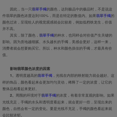
因此，当一只
翡翠手镯
的颜色，达到极品中的极品时，不是说这
件翡翠的颜色浓度达到100%，而是在特定的数值内。如果
翡翠手镯
的
颜色过浓，呈现给人的视觉观感就会比较差，例如低档铁龙生，价值
并不高。
其实，除了颜色，
翡翠手镯
的种水，也同样会对价值产生关键的
影响。因为质地越细腻、水头越长的手镯，美感会更好，这样一来，
消费者就会想要购买它。所以，种水和颜色俱佳的手镯，才最具有价
值。
影响翡翠颜色浓度的因素
透明度越高的
翡翠手镯
，光线在内部的映射能力就会越好。这
1、
样的饰品，颜色看起来会更加均匀灵动，稀释了一定的浓度，让它的
整体品相看起来更好。
周围的环境对于
翡翠手镯
的浓度，有着非常直观的影响。如果
2、
光线充足，手镯的水头和透明度看起来，就会更好一些，呈现出来的
颜色，自然会有一定的变化。要是光线不充足，手镯的颜色看起来就
会比较浓郁。