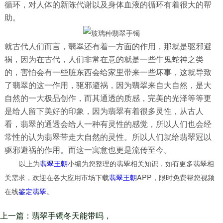
循环，对人体的新陈代谢以及身体血液的循环有着很大的帮
助。
就古代人们而言，翡翠还有着一方面的作用，那就是驱邪避
祸，因为在古代，人们非常在意的就是一些牛鬼蛇神之类
的，害怕会有一些脏东西会给家里带来一些坏事，这就导致
了翡翠的这一作用，驱邪避祸，因为翡翠来自大自然，是大
自然的一大极品创作，而其通透的质感，完美的光泽等等更
是给人留下美好的印象，因为翡翠有着很多灵性，从古人
看，翡翠的通透会给人一种有灵性的感觉，所以人们也会经
常性的认为翡翠带走大自然的灵性。所以人们就给翡翠冠以
驱邪避祸的作用。而这一寓意也更是流传至今。
以上为
翡翠王朝
小编为您整理的翡翠相关知识，如有更多翡翠相
关需求，欢迎在各大应用市场下载
翡翠王朝
APP，限时免费帮您视频
在线
鉴定翡翠
。
上一篇：翡翠手镯冬天能带吗，