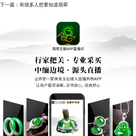
翡翠不会冻干的
下一篇：有很多人想要知道翡翠
如今的价钱是如何的？翡翠将来
但是会疯涨的哦！