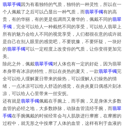
翡翠手镯
因为有着独特的气质，独特的一种灵性，所以在一
个人佩戴了之后可以凸显出一种气质，而
翡翠手镯
有的高
贵，有的华丽，有的更是低调而又奢华的，佩戴不同的
翡翠
手镯
，完全可以给人一种截然不同的享受，可以给人翡翠上
所有的魅力会给人不同的视觉享受，人们都很在意的或许就
是自己在别人眼里的感觉吧，不要犹豫，不要怀疑，一块好
的
翡翠手镯
可以一定程度上改变你的气质，让你变得更加完
美。
除此之外，佩戴
翡翠手镯
对人体也有一定的好处，因为翡翠
本身带有冰凉的特性，所以在炎热的夏天，一款
翡翠手镯
完
全可以给人缓解夏日带来的燥热，可以缓解人们燥热的情
绪，一点冰凉可以给人舒适的感觉，在炎炎夏日偶感片刻冰
凉，可以给人心里带来一丝安抚。
还有就是
翡翠手镯
佩戴在手腕上，而手腕，又是身体大多数
血管的必经之地，大多数静脉，动脉血管流经手腕，而
翡翠
手镯
在手腕佩戴的时候经常会与人肌肤进行摩擦，在摩擦的
过程中，就无形之中按摩了人体的血管，这样有利于血液的