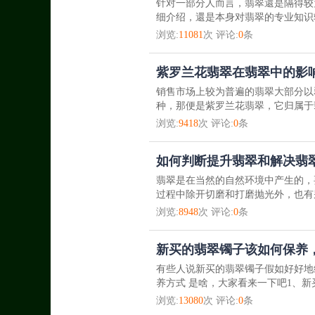
针对一部分人而言，翡翠還是隔得较
细介绍，還是本身对翡翠的专业知识
浏览:
11081
次 评论:
0
条
紫罗兰花翡翠在翡翠中的影
销售市场上较为普遍的翡翠大部分以
种，那便是紫罗兰花翡翠，它归属于
浏览:
9418
次 评论:
0
条
如何判断提升翡翠和解决翡
翡翠是在当然的自然环境中产生的，
过程中除开切磨和打磨抛光外，也有别
浏览:
8948
次 评论:
0
条
新买的翡翠镯子该如何保养
有些人说新买的翡翠镯子假如好好地
养方式 是啥，大家看来一下吧1、新
浏览:
13080
次 评论:
0
条