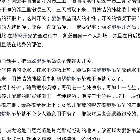
降水；倒进事前准备好的器皿里，但前提条件是这一器皿务必清
洗干净的器皿里泡浸三天；三天后取下来，用整洁的纯棉毛巾擦
坠的双眼上，这叫开关；
貔貅
吊坠同人的本性，开关的情况下要
到的人就是你，便会一直庇佑你。一定要记牢：翡翠
貔貅开光
后
此 在
貔貅开光
的全过程中，务必自身一个人到场，并且在日后
而且戴在貼身的部位。
亲自动手，把
翡翠貔貅
吊坠送至寺院去开关。
一盆整洁的冷水，在水里边撒上盐，随后将
翡翠貔貅
吊坠放到水
出来，用整洁的纯棉毛巾将
翡翠貔貅
吊坠擦干净就可以了。
泡浸十分钟，随后把水扔掉，再倒进一点纯净水，再加上一点盐
男孩儿配戴的呢能够倒进一点纯粮酒，泡浸二十分钟，取下一块
再擦左眼，最终擦全身上下；女孩儿配戴的呢先擦
貔貅
吊坠的左
的
貔貅
吊坠就不必令人随意用手摸了，那般财运也会跟随跑掉的
到一块无论是自然光還是月光都能照射的地区，放置16天貔貅吊
坠是汲取日月乾坤之精粹，能够挡煞，还能招财。