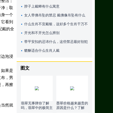
理整洁；
脖子上戴蝉有什么寓意
干净；取
自身一个
女人带佛吊坠的禁忌 戴佛像吊坠有什么
，它看到
讲究
什么生肖不宜戴银，这好多个生肖干万不
配戴的全
能戴银
开光和不开光怎么辨别
带平安扣的忌讳什么，这些禁忌最好别犯
貔貅适合什么生肖人戴
里边泡浸
图文
，如果是
红布，男
眼，再擦
。
翡翠无事牌你了解
墨翠价格越来越贵的
坠当然就
吗，翡翠中的极简主
原因是什么？了解
义原来也很美！
下！