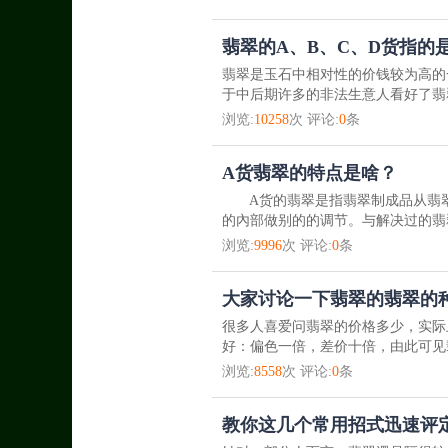
翡翠的A、B、C、D货指的
翡翠是玉石中相对性的价钱较为高的
于中后期许多的非法生意人看好了翡翠
浏览:
10258
次 评论:
0
条
A货翡翠的特点是啥？
A货的翡翠是指翡翠制成品从翡翠
的內部做别的的调节。与解决过的翡
浏览:
9996
次 评论:
0
条
大家讨论一下翡翠的翡翠的
很多人喜爱问翡翠的价格多少，实际
好：偏色一倍，差价十倍，由此可见
浏览:
8558
次 评论:
0
条
教你这几个常用招式迅速评