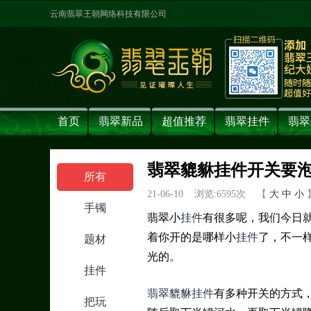
云南翡翠王朝网络科技有限公司
首页
翡翠新品
超值推荐
翡翠挂件
翡翠
翡翠貔貅挂件开关要泡
所有
21-06-10 浏览:
6595
次 【
大
中
小
手镯
翡翠小
挂件
有很多呢，我们今日
着你开的是哪样小
挂件
了，不一
题材
光的。
挂件
翡翠貔貅挂件
有多种开关的方式
把玩