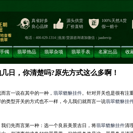
真省好多
源头供货
100%天然A货
良心品牌
厂价直销
假一赔十
电话：400-629-1314 | 批发/货源咨询请加微信：jaadeevip
手镯
翡翠饰品
翡翠杂项
翡翠手表
名家出品
收
几日，你清楚吗?原先方式这么多啊！
】
就而言一说在其中的一种，
翡翠貔貅挂件
。针对开关也是很有注
样的类型开关的方式也不一样，今儿我们就而言一说
翡翠貔貅挂
，我们先而言第一种：选一个良辰美景吉日，将
翡翠貔貅挂件
清