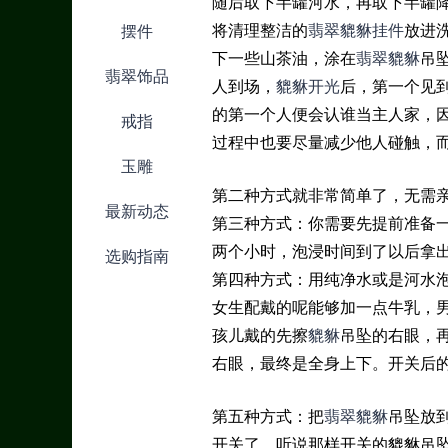
随后取下半罐河水，再取下半罐
将清理整洁的
翡翠貔貅
挂件
放进
摆件
下一些山茶油，涂在
翡翠貔貅
吊
翡翠饰品
人到场，
貔貅开光
后，第一个见
的第一个人便会认谁当主人家，因
戒指
过程中也要尽量减少他人碰触，
玉雕
第二种方式就非常简单了，无需
最新动态
第三种方式：你需要先提前准备
两个小时，泡浸时间到了以后拿
选购指南
第四种方式：用纯净水或是河水
女生配戴的呢能够加一点牛乳，
孩儿戴的先擦
貔貅
吊坠的右眼，
右眼，最终是全身上下。开关后
第五种方式：把
翡翠貔貅
吊坠放
开关了，听说那样开关的貔貅吊