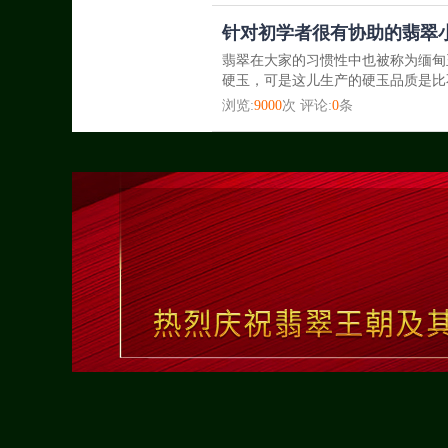
针对初学者很有协助的翡翠
翡翠在大家的习惯性中也被称为缅甸
硬玉，可是这儿生产的硬玉品质是比
浏览:
9000
次 评论:
0
条