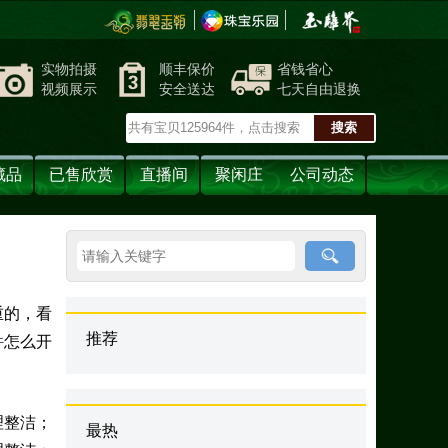
实物拍摄
顺丰保价
省钱省心
视频展示
安全送达
七天自由退换
藏品
已售欣赏
直播间
聚闲庄
公司动态
重的，看
推荐
件
怎么开
理整洁；
最热