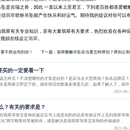
吊坠是吉瑞之兽，因此 一直以来上至君王，下到老百姓都喜爱貔
坚信
翡翠貔貅
吊坠能产生快乐和好运气。期待我的提议对你可以
的翡翠有关专业知识，若有大量翡翠有关要求，热烈欢迎在各种
您视頻在线
鉴定翡翠
。
，要不然会伤到你！
下一篇：翡翠貔貅吊坠应当要怎样辨别？辨别公和
要买的一定要看一下
该怎样买？不清楚哪些的才算是好的？是应当去大型商场？知名品牌店？
全是商家立即定下的，搞价得话也数最多便是九折，如果了解人了，或许..
2021-06-
什么？有关的要求是？
在翡翠等珠宝首饰的鉴定证书上或是别的的品质有效证件上见到翡翠等珠
解决”两字顾客经常被欺诈，感觉解决是指翡翠等珠宝首饰的价钱减价...
2021-06-