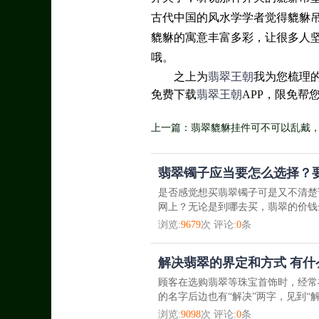
古代中国的风水学学者觉得貔貅
貔貅的寓意丰富多彩，让很多人
哦。
之上为
翡翠王朝
我为您梳理
免费下载
翡翠王朝
APP，限免帮
上一篇：翡翠貔貅挂件可不可以乱戴
翡翠镯子应当要怎么选择？
是否感觉想买翡翠镯子可是又不清楚
网上？无论是到哪去买，翡翠的价钱
浏览:
9679
次 评论:
0
条
解决翡翠的界定和方式 有
顾客在选购翡翠等珠宝首饰时，经常
的名字后边也有“解决”两字，见到“
浏览:
9098
次 评论:
0
条