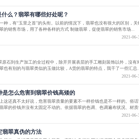
是什么？翡翠有哪些好处呢？
一种，有“玉里之首”的头衔。以前的情况下，翡翠也没有很大的区别，关
的销售市场，用了各种各样的方式 制做翡翠，促使翡翠的销售市场...
2021-06-
原石到生产加工的全过程中，除开开展表层的手工雕刻装饰以外，沒有
翠也有别的与翡翠类似的玉做比较，A货的翡翠的特点，我干了一些汇总..
2021-06-
种是怎么危害到翡翠价钱高矮的
上这还真不太好说，危害翡翠质量的要素不一样价钱也是不一样的。俗话
翡翠的价钱并沒有太固定不动的。依据翡翠的色调、色调遍布状况、材质等.
2021-06-
定翡翠真伪的方法