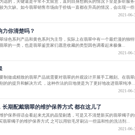
为远的，关键還是平常不太留意，直到自身想购买的情况下全是多听服务
较为欠缺。如今翡翠销售市场由于价钱一直都在升高的情况，会出现一些..
2021-06-
响力你清楚吗？
翠绿色系列产品和黄色系列为主导，实际上在翡翠中有一个最烂漫的独特
翡翠的一类，也是翡翠鉴赏家们愿意收藏的类型因色调看起来极像...
2021-06-
翠
要制做成精致的翡翠产品就需要对翡翠的外观设计开展手工雕刻。在翡翠
的的提升和解决方式 ，这种作法的目地便是为了更好地改进翡翠纯净...
2021-06-
，长期配戴翡翠的维护保养方式 都在这儿了
维护保养得话会看起来尤其的晶莹剔透，可是又不清楚新买的翡翠镯子的
买翡翠镯子的维护保养方式 之可以用软毛牙刷沾一些温和性的洗洁剂...
2021-06-