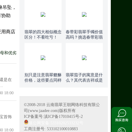
貅吊坠，
有协助
应用商店
翡翠的四大相似概念
春带彩翡翠手镯价值
区分！不看吃亏！
高吗？挑选春带彩翡
翠一定要警惕这种操
作！
母和优劣
别只是注意翡翠貔貅
翡翠茄子的寓意是什
還是在
价格，这些要点同样
么？其代表吉祥或是
.
很重要！
如意？
30 18:00
©2008-2018 云南翡翠王朝网络科技有限公
司(www.jaadee.com)版权所有
ICP备案号:滇ICP备17010415号-2
宝首饰
滇公网安备 53310202533232号
工商注册号: 533102100010883
30 18:00