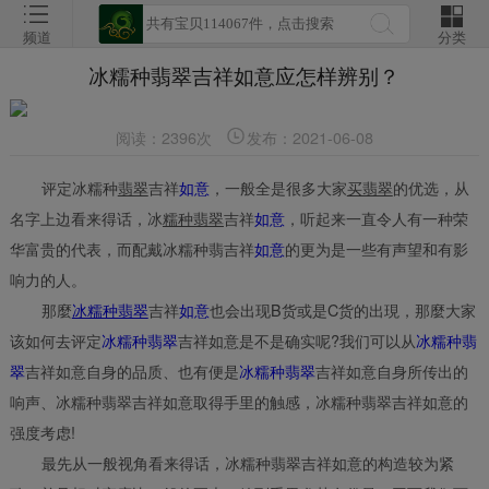
频道
分类
冰糯种翡翠吉祥如意应怎样辨别？
阅读：2396次
发布：2021-06-08
评定冰糯种
翡翠
吉祥
如意
，一般全是很多大家
买翡翠
的优选，从
名字上边看来得话，冰
糯种翡翠
吉祥
如意
，听起来一直令人有一种荣
华富贵的代表，而配戴冰糯种翡吉祥
如意
的更为是一些有声望和有影
响力的人。
那麼
冰糯种翡翠
吉祥
如意
也会出现B货或是C货的出現，那麼大家
该如何去评定
冰糯种翡翠
吉祥如意是不是确实呢?我们可以从
冰糯种翡
翠
吉祥如意自身的品质、也有便是
冰糯种翡翠
吉祥如意自身所传出的
响声、冰糯种翡翠吉祥如意取得手里的触感，冰糯种翡翠吉祥如意的
强度考虑!
最先从一般视角看来得话，冰糯种翡翠吉祥如意的构造较为紧