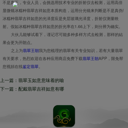
不是真正，专业人员，会挑选用技术专业的折射仪去检测，运用高倍
显微镜冰糯种翡翠吉祥如意本质构造，运用分光镜来判断是不是真伪!
冰糯种翡翠吉祥如意的光泽度应是夹层玻璃光泽度，折射仪测量映
射。假如冰糯种翡翠吉祥如意的折光率在1.66上下，则分辨为确实。
大伙儿能够试着下，谨记尽可能多种多样方式去检测，那样的結
果会更为开朗点。
之上为
翡翠王朝
我为您梳理的翡翠有关专业知识，若有大量翡翠
有关要求，热烈欢迎在各种应用商店免费下载
翡翠王朝
APP，限免帮
您视頻在线
鉴定翡翠
。
上一篇：翡翠玉如意意味着的喻
意 什么人合适配戴翡翠玉如意
下一篇：配戴翡翠吉祥如意有哪
些注重 合适配戴翡翠吉祥如意
的群体