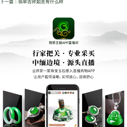
翡翠吉祥如意有什么喻意
下一篇：翡翠吉祥如意有什么样
子？陪你全方位了解它！