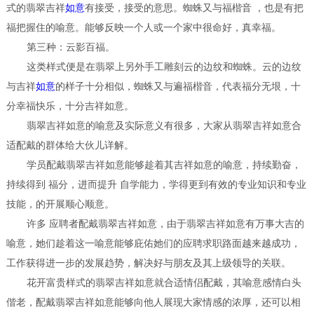
式的翡翠吉祥
如意
有接受，接受的意思。蜘蛛又与福楷音 ，也是有把
福把握住的喻意。能够反映一个人或一个家中很命好，真幸福。
第三种：云影百福。
这类样式便是在翡翠上另外手工雕刻云的边纹和蜘蛛。云的边纹
与吉祥
如意
的样子十分相似，蜘蛛又与遍福楷音，代表福分无垠，十
分幸福快乐，十分吉祥如意。
翡翠吉祥如意的喻意及实际意义有很多，大家从翡翠吉祥如意合
适配戴的群体给大伙儿详解。
学员配戴翡翠吉祥如意能够趁着其吉祥如意的喻意，持续勤奋，
持续得到 福分，进而提升 自学能力，学得更到有效的专业知识和专业
技能，的开展顺心顺意。
许多 应聘者配戴翡翠吉祥如意，由于翡翠吉祥如意有万事大吉的
喻意，她们趁着这一喻意能够庇佑她们的应聘求职路面越来越成功，
工作获得进一步的发展趋势，解决好与朋友及其上级领导的关联。
花开富贵样式的翡翠吉祥如意就合适情侣配戴，其喻意感情白头
偕老，配戴翡翠吉祥如意能够向他人展现大家情感的浓厚，还可以相