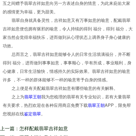
互之间赠予翡翠吉祥如意向另一方表述自身的情意，为此来庇佑大家
的感情更为幸福，更为甜美。
翡翠自身就具备灵性，吉祥如意又有万事如意的喻意，配戴翡翠
吉祥如意便也拥有驱邪的喻意，令人持续的得到 福分，得到 福分，大
家当然会觉得幸福快乐，进而做到从心理状态上调养身子身心健康的
功效。
总而言之，翡翠吉祥如意能够令人的日常生活填满福分，并不断
得到 福分，进而做到事事如意，事事顺心，学有所成，事业顺利，身
心健康，日常生活愉快，情感持久的实际效果。翡翠吉祥如意的喻意
许多 ，不一样的群体能够不一样的喻意寄予自身的情感。
之上便是有关配戴翡翠吉祥如意有哪些喻意的有关解释。
之上为
翡翠王朝
我为您梳理的翡翠有关专业知识，若有大量翡翠
有关要求，热烈欢迎在各种应用商店免费下载
翡翠王朝
APP，限免帮
您视頻在线
鉴定翡翠
。
上一篇：怎样配戴翡翠吉祥如意