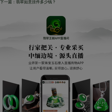
钱如何？哪些人合适配戴翡翠吉
下一篇：翡翠如意挂件多少钱？
祥如意？
行家带你了解它！