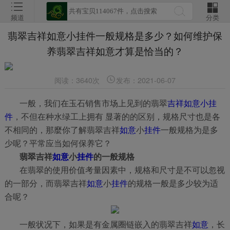
频道
分类
翡翠吉祥如意小挂件一般规格是多少？如何维护保
养翡翠吉祥如意才算是恰当的？
阅读：3640次
发布：2021-06-07
一般，我们在玉石销售市场上见到的翡翠
吉祥如意
小挂
件
，不但在种水绿工上拥有 显著的的区别，规格尺寸也是各
不相同的，那麼你了解翡翠吉祥
如意
小
挂件
一般规格为是多
少呢？平常应当如何保养它？
翡翠吉祥
如意
小
挂件
的一般规格
在翡翠的使用价值考量因素中，规格和尺寸是不可以忽视
的一部分，而翡翠吉祥
如意
小
挂件
的规格一般是多少较为适
合呢？
一般状况下，如果是有金属圈链嵌入的翡翠吉祥
如意
，长