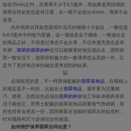
短在35mm之内，且薄厚不少于6.5毫米，而如果是用挂绳的
翡翠吉祥如意也是有注重，长一般不必超出40mm，薄厚不会
改变。
此外翡翠吉祥如意跟筒叶花月的规格十分贴近，一般也是
6-6.5毫米中间较为普遍，这一规格是金子规格，一般做出去
的商品正好，不容易过薄也不会太厚，不仅有透亮度也是有
丰腴，
翡翠的翡翠的种
也可以能够更好地呈现出去，因而依
照一般状况下，翡翠容积越大的一般薄厚也会高些一些，它
是为了更好地总体的融洽度考虑到
的結果。
必须留意的是，不一样群体配戴的
翡翠装饰品
，在规格上
的规定是不一样的，比如女士
翡翠饰品
，通常更为注重精
巧、精美，自然这也必须在
翡翠的种水
绿工等标准都具有状
况下能创立，而男士配戴的翡翠装饰品则重视气势磅礴，容
积也经常会更高一些，因而顾客在选购时翡翠吉祥如意时，
针对规格和尺寸必须综合性挑选。
如何维护保养翡翠吉祥如意？