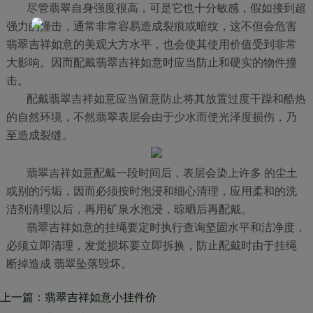
尽管翡翠自身强度很高，可是它也十分敏感，假如接到超
强力的撞击，通常非常容易造成裂痕或暗纹，这不但会危害
翡翠吉祥如意的美观大方水平，也会使其使用价值受到非常
大影响。因而配戴翡翠吉祥如意时应当防止和硬实的物件撞
击。
配戴翡翠吉祥如意应当留意防止将其放置过度干躁和酷热
的自然环境，不然翡翠表层会由于少水而使光泽度损伤，乃
至造成裂缝。
翡翠吉祥如意配戴一段时间后，表层会染上许多 的尘土
或别的污垢，因而必须按时泡浸和细心清理，应用柔和的洗
洁剂清理以后，再用矿泉水泡浸，晾晒后再配戴。
翡翠吉祥如意的挂绳要定时执行查询坚固水平和洁净度，
必须立即清理，发觉损坏要立即拆换，防止配戴时由于挂绳
断掉造成 翡翠坠落毁坏。
上一篇：翡翠吉祥如意小挂件价