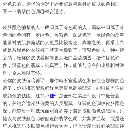
分色彩的，选择的情况下还要留意与自身的皮肤颜色相适，
看一下翡翠的色调哪样合适你。
皮肤颜色偏紫的人一般归属于冷色调的人，翡翠中归属于冷
色调的色调有：翠绿色、蓝紫色、深蓝色等。翠绿色的翡翠
能够衬的肌肤偏紫的人更显比较富态、高雅之美，再搭上白
或是灰黑色的衣服裤子就更为极致了；蓝紫色给人一种神密
之感，给你的皮肤看起来更为嫩白晶莹剔透，给你提色许
多；深蓝色的翡翠，纯真而宁静，能够与你白的皮肤相衬映
辉，令人难以忘怀。
若你的皮肤偏暗得话，那你就不宜蓝紫色和粉红色那样的色
调了，你能挑选配戴鲜红色等暖色调的翡翠，能够掩盖你皮
肤颜色的缺陷。红翡小
挂件
是全部红翡造型设计中最普遍
的，关键合适皮肤偏黄的人员配戴，红翡的色调较皮肤颜色
深，能突显一种低沉而刚直的美；若是皮肤颜色偏黑的，则
提议与皮肤颜色比较贴近的翡翠色调，如紫罗兰花，或是还
可以挑选与皮肤颜色相距较为大，但光滑度比较好的翡翠装