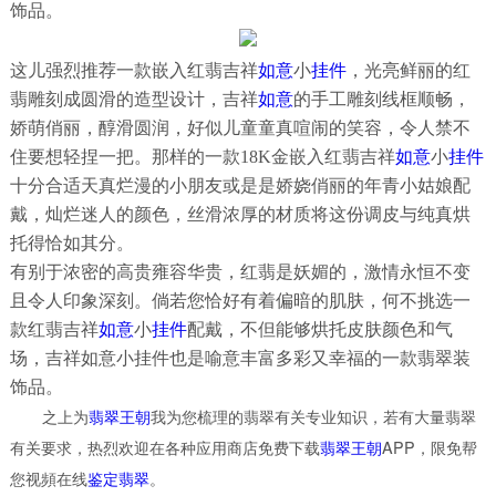
饰品。
这儿强烈推荐一款嵌入红翡吉祥
如意
小
挂件
，光亮鲜丽的红
翡雕刻成圆滑的造型设计，吉祥
如意
的手工雕刻线框顺畅，
娇萌俏丽，醇滑圆润，好似儿童童真喧闹的笑容，令人禁不
住要想轻捏一把。那样的一款18K金嵌入红翡吉祥
如意
小
挂件
十分合适天真烂漫的小朋友或是是娇娆俏丽的年青小姑娘配
戴，灿烂迷人的颜色，丝滑浓厚的材质将这份调皮与纯真烘
托得恰如其分。
有别于浓密的高贵雍容华贵，红翡是妖媚的，激情永恒不变
且令人印象深刻。倘若您恰好有着偏暗的肌肤，何不挑选一
款红翡吉祥
如意
小
挂件
配戴，不但能够烘托皮肤颜色和气
场，吉祥如意小挂件也是喻意丰富多彩又幸福的一款翡翠装
饰品。
之上为
翡翠王朝
我为您梳理的翡翠有关专业知识，若有大量翡翠
有关要求，热烈欢迎在各种应用商店免费下载
翡翠王朝
APP，限免帮
您视頻在线
鉴定翡翠
。