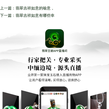
上一篇：翡翠吉祥如意的喻意，
不一样群体配戴翡翠吉祥如意的
下一篇：翡翠吉祥如意有哪些幸
益处
福喻意？怪不得古代人都那麼喜
爱它！