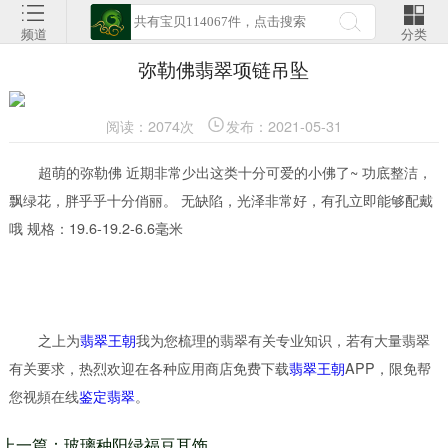
频道
分类
弥勒佛翡翠项链吊坠
阅读：2074次
发布：2021-05-31
超萌的弥勒佛 近期非常少出这类十分可爱的小佛了~ 功底整洁，
飘绿花，胖乎乎十分俏丽。 无缺陷，光泽非常好，有孔立即能够配戴
哦 规格：19.6-19.2-6.6毫米
之上为
翡翠王朝
我为您梳理的翡翠有关专业知识，若有大量翡翠
有关要求，热烈欢迎在各种应用商店免费下载
翡翠王朝
APP，限免帮
您视頻在线
鉴定翡翠
。
上一篇：玻璃种阳绿福豆耳饰