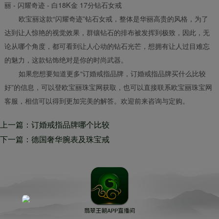
丽 - 闪耀奇迹 - 白18K金 17分钻石女戒
欧宝丽这款“闪耀奇迹”钻石女戒，整体是华丽高贵的风格，为了
达到让人惊艳的视觉效果，群镶钻石的排布被发挥到极致，因此，无
论从哪个角度，都可看到让人心动的钻石光芒，想拥有让人过目难忘
的魅力，这款钻饰绝对是你的时尚武器。
如果您想要知道更多“订婚戒指品牌，订婚戒指品牌买什么比较
好”的信息，可以登欧宝丽珠宝网获取，也可以直接联系欧宝丽珠宝网
客服，相信可以得到更加完美的解答。欢迎前来咨询与定购。
上一篇：订婚戒指品牌哪个比较
好 国际品质亲民价格个性定制
下一篇：德国奢华腕表及珠宝戒
指品牌Wempe13日推出北京主
题戒指 每个人心中都有一座特
定的城市