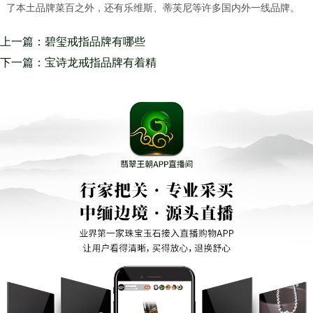
了本土品牌菜百之外，还有乐维斯、蒂芙尼等许多国内外一线品牌。
上一篇：碧玺戒指品牌有哪些
上等优质的碧玺应该晶莹剔透
下一篇：宝诗龙戒指品牌有着精
雕细琢的做工和惊人的创造力
创造了一款美丽惊人的飞马戒指