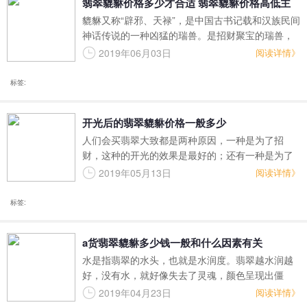
翡翠貔貅价格多少才合适 翡翠貔貅价格高低主
貔貅又称“辟邪、天禄”，是中国古书记载和汉族民间
要还是看哪些因素
神话传说的一种凶猛的瑞兽。是招财聚宝的瑞兽，
是龙之九子中最有名气的一种貔貅有嘴无肛，能吞
2019年06月03日
阅读详情》
万物而不泄，只进不出、神通特异，故有招财进
宝、吸纳四方之财的寓意，同时也有赶走邪气、带
标签:
来好运的作用。
开光后的翡翠貔貅价格一般多少
人们会买翡翠大致都是两种原因，一种是为了招
财，这种的开光的效果是最好的；还有一种是为了
避开身边的一些小人，貔貅也是有这种作用的，毕
2019年05月13日
阅读详情》
竟也是龙的九个儿子之一嘛。当然貔貅除了这些还
是有其他的好处的，这两种只是最基本的。
标签:
a货翡翠貔貅多少钱一般和什么因素有关
水是指翡翠的水头，也就是水润度。翡翠越水润越
好，没有水，就好像失去了灵魂，颜色呈现出僵
的、干的、木的状态。不管是何种翡翠，翡翠的水
2019年04月23日
阅读详情》
都是很重要的，像翡翠中的绿色，只有在水的滋润