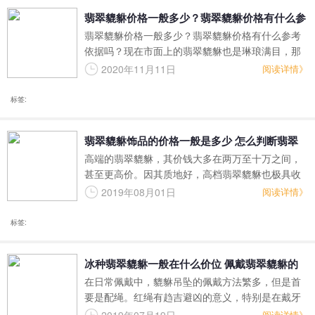
翡翠貔貅价格一般多少？翡翠貔貅价格有什么参
翡翠貔貅价格一般多少？翡翠貔貅价格有什么参考
考依据吗？
依据吗？现在市面上的翡翠貔貅也是琳琅满目，那
么到底如何才能够判断出这个翡翠貔貅的价值多少
2020年11月11日
阅读详情》
呢？就怕买到物不所值的翡翠貔貅了，其实翡翠貔
貅的价值也是有参考依据的，我们来看看翡翠王朝
标签:
的小编是如何分辨翡翠貔貅价值多少的吧。
翡翠貔貅饰品的价格一般是多少 怎么判断翡翠
高端的翡翠貔貅，其价钱大多在两万至十万之间，
貔貅的价值
甚至更高价。因其质地好，高档翡翠貔貅也极具收
藏价值和拥有广阔的升值空间。
2019年08月01日
阅读详情》
标签:
冰种翡翠貔貅一般在什么价位 佩戴翡翠貔貅的
在日常佩戴中，貔貅吊坠的佩戴方法繁多，但是首
方法有哪些
要是配绳。红绳有趋吉避凶的意义，特别是在戴牙
齿前后不对称的貔貅时，如果没有红绳压住，很容
阅读详情》