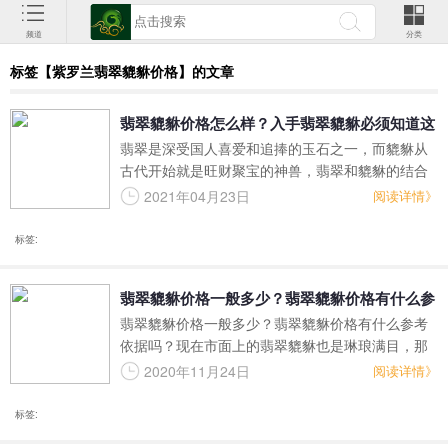
频道
分类
标签【紫罗兰翡翠貔貅价格】的文章
翡翠貔貅价格怎么样？入手翡翠貔貅必须知道这
翡翠是深受国人喜爱和追捧的玉石之一，而貔貅从
些！
古代开始就是旺财聚宝的神兽，翡翠和貔貅的结合
是现阶段翡翠市场上备受关注的旺财玉石种类。配
2021年04月23日
阅读详情》
戴或摆放一款翡翠貔貅不但寓意财源广进，也可以
驱邪护体，同时还能突显身份与独特品味。今天我
标签:
们就来看下翡翠貔貅的价格，以及假如要入手翡翠
貔貅需要了解的知识。
翡翠貔貅价格一般多少？翡翠貔貅价格有什么参
翡翠貔貅价格一般多少？翡翠貔貅价格有什么参考
考依据吗？
依据吗？现在市面上的翡翠貔貅也是琳琅满目，那
么到底如何才能够判断出这个翡翠貔貅的价值多少
2020年11月24日
阅读详情》
呢？就怕买到物不所值的翡翠貔貅了，其实翡翠貔
貅的价值也是有参考依据的，我们来看看翡翠王朝
标签:
的小编是如何分辨翡翠貔貅价值多少的吧。