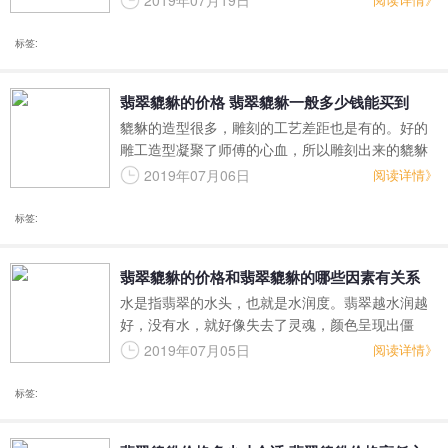
2019年07月19日
易让调皮的貔貅“捣乱”，所以在貔貅吊坠的戴中都以
红绳佩戴。
标签:
翡翠貔貅的价格 翡翠貔貅一般多少钱能买到
貔貅的造型很多，雕刻的工艺差距也是有的。好的
雕工造型凝聚了师傅的心血，所以雕刻出来的貔貅
更为形象生动，也更加的传神，这样的貔貅灵性也
2019年07月06日
阅读详情》
强，价格方面肯定不是不同于随意雕刻或者机器压
制出来的。
标签:
翡翠貔貅的价格和翡翠貔貅的哪些因素有关系
水是指翡翠的水头，也就是水润度。翡翠越水润越
好，没有水，就好像失去了灵魂，颜色呈现出僵
的、干的、木的状态。不管是何种翡翠，翡翠的水
2019年07月05日
阅读详情》
都是很重要的，像翡翠中的绿色，只有在水的滋润
下，绿色才能有变化，才有动感、质感。
标签: