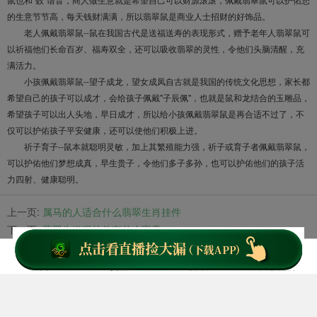
的生意节节高，每天钱财满满，所以翡翠鼠是商业人士招财的好饰品。
老人佩戴翡翠鼠--鼠在我国古代是送福送寿的表现形式，赠予老年人翡翠鼠可
以祈福他们长命百岁、福寿双全，还可以吸收翡翠的灵性，令他们头脑清醒，充
满活力。
小孩佩戴翡翠鼠--望子成龙，望女成凤自古就是我国的传统文化思想，家长都
希望自己的孩子可以成才，会给孩子佩戴"子辰佩"，也就是鼠和龙结合的玉雕品，
希望孩子可以出人头地，早日成才，所以给小孩佩戴翡翠鼠是再合适不过了，不
仅可以护佑孩子平安健康，还可以使他们积极上进。
祈子育子--鼠本就聪明灵敏，加上其繁殖能力强，祈子或育子者佩戴翡翠鼠，
可以护佑他们梦想成真，早生贵子，令他们多子多孙，也可以护佑他们的孩子活
力四射、健康聪明。
上一页:
属马的人适合什么翡翠生肖挂件
下一页:
翡翠生肖猴挂件有什么寓意
文章标签:
翡翠挂件a货是什么意思
翡翠佛挂件
翡翠观音挂件
翡翠貔貅挂件
首页
货品
资讯
关于我们
翡翠挂件生肖
翡翠挂件如意