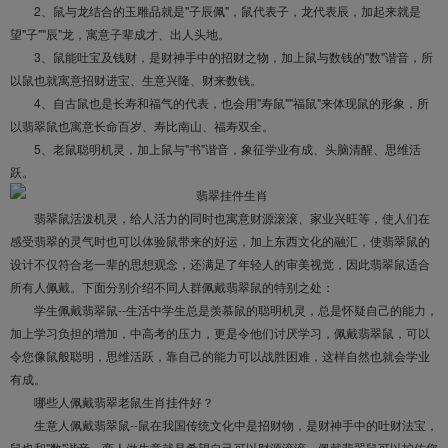
2、鼠与龙结合的玉雕品就是"子辰佩"，鼠代表子，龙代表辰，加起来就是
望"子""辰"龙，寓意子辈成才、出人头地。
3、鼠能吐宝及钱财，是财神手中的招财之物，加上鼠与数钱的"数"谐音，所
以鼠也就寓意招财进宝、生意兴隆、财来数钱。
4、自古鼠也是长寿和福气的代表，也会用"寿鼠""福鼠"来体现鼠的形象，所
以翡翠鼠也寓意长命百岁、寿比南山、福寿双全。
5、老鼠聪明机灵，加上鼠与"书"谐音，象征学业有成、头脑清醒、思维活
跃。
翡翠鼠活泼机灵，给人活力的同时也寓意财源滚滚、家业兴旺等，使人们在
感受翡翠的灵气时也可以体验鼠带来的好运，加上东西文化的融汇，使翡翠鼠的
设计不仅符合老一辈的思想观念，还满足了年轻人的审美视觉，因此翡翠鼠适合
所有人佩戴。下面分别介绍不同人群佩戴翡翠鼠的特别之处：
学生佩戴翡翠鼠--生活中学生总是羡慕鼠的聪明机灵，总是怀疑自己的能力，
加上学习负担的增加，中高考的压力，更是令他们讨厌学习，佩戴翡翠鼠，可以
令您像鼠般聪明，思维活跃，靠自己的能力可以战胜困难，这样自然也就会学业
有成。
哪些人佩戴翡翠老鼠生肖挂件好？
生意人佩戴翡翠鼠--鼠在我国传统文化中是招财物，是财神手中的吐财法宝，
鼠也和"数"谐音，商人做生意就是希望自己可以财源滚滚，佩戴翡翠鼠可以护佑您