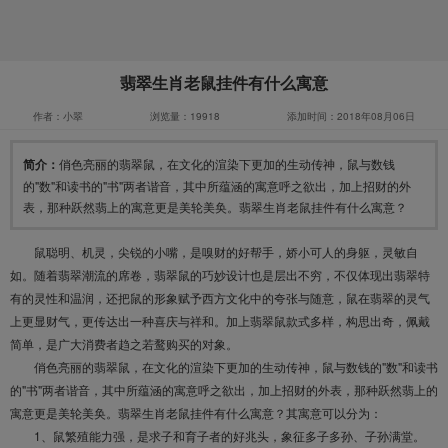
翡翠生肖老鼠挂件有什么寓意
作者：小翠
浏览量：19918
添加时间：2018年08月06日
简介：
俏色亮丽的翡翠鼠，在文化的渲染下更加的生动传神，鼠与数钱
的"数"和读书的"书"两者谐音，其中所蕴涵的寓意呼之欲出，加上招财的外
表，那种跃然翡上的寓意更是美轮美奂。翡翠生肖老鼠挂件有什么寓意？
鼠聪明、机灵，尖锐的小嘴，是嗅财的好帮手，娇小可人的身躯，灵敏自
如。随着翡翠潮流的席卷，翡翠鼠的巧妙设计也是层出不穷，不仅体现出翡翠特
有的灵性和温润，还把鼠的形象赋予西方文化中的夸张与随意，鼠在翡翠的灵气
上更显财气，更传达出一种喜庆与祥和。加上翡翠鼠款式多样，构思出奇，佩戴
简单，是广大消费者趋之若鹜购买的对象。
俏色亮丽的翡翠鼠，在文化的渲染下更加的生动传神，鼠与数钱的"数"和读书
的"书"两者谐音，其中所蕴涵的寓意呼之欲出，加上招财的外表，那种跃然翡上的
寓意更是美轮美奂。翡翠生肖老鼠挂件有什么寓意？其寓意可以分为：
1、鼠繁殖能力强，是求子和育子者的好兆头，象征多子多孙、子孙满堂。