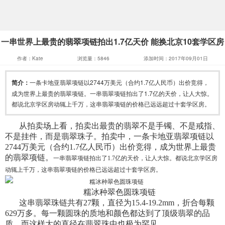
一串世界上最贵的翡翠项链拍出1.7亿天价 能换北京10套学区房
作者：Kate
浏览量：5846
添加时间：2017年09月01日
简介：
一条卡地亚翡翠项链以2744万美元（合约1.7亿人民币）出价竞得，
成为世界上最贵的翡翠项链。一串翡翠项链拍出了1.7亿的天价，让人大惊。
都说北京学区房动辄上千万，这串翡翠项链的价格已远远超过十套学区房。
从拍卖场上看，拍卖出最贵的翡翠不是手镯、不是戒指、
不是挂件，而是翡翠珠子。拍卖中，一条卡地亚翡翠项链以
2744万美元（合约1.7亿人民币）出价竞得，成为世界上最贵
的翡翠项链。
一串翡翠项链拍出了
1.7
亿的天价，让人大惊。都说北京学区房
动辄上千万，这串翡翠项链的价格已远远超过十套学区房。
糯冰种翠色圆珠项链
这串翡翠珠链共有
27
颗，直径为
15.4-19.2mm
，折合每颗
629
万多。每一颗圆珠的质地和颜色都达到了顶级翡翠的品
质，而这样大的直径在翡翠珠中也极为罕见。