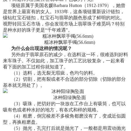
项链原属于美国名媛
Barbara Hutton
（
1912-1979
），她曾
是世界上最富有的女人。
1933
年，这条项链重新设计链扣，
镶钻红宝石链扣，红宝石与翡翠的颜色形成了鲜明的对比。
视野转回玉石市场，你会发现市场上翡翠珠子难觅吗？特别
是种水好的珠子更是“千年难遇”。
糯冰种飘翠手镯(56.6mm)
为什么会出现这样的情况呢？
另外由于翡翠原石的减少，在选料这一环，很难选到好料
来车珠子。不仅如此，加工珠子的工艺比较复杂，一起来看
看下面的加工过程你就知道了。
（
1
）
选料，选无裂无瑕疵，色均匀的料。
（
2
）
切割，把有裂或者不合适的部分切除（切除的部分
基本就无用处了）。
冰种阳绿胸坠面
（
3
）
吸珠，把切好的一块放在工作台上有吸筒，也可以
吸有色或者种水好的地方，有各式和样的规格。
（
4
）
粗磨，倒完棱差不多棱角都磨没有了，变成近似圆
型，再换粗磨盘。
（
5
）
抛光，孔完打后就是抛光了，一般都是用震动抛光