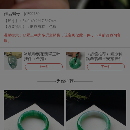
作品编号：jd599759
【尺寸】：
54.9-49.2*17.5*7mm
【必要说明】：
略微有棉、色根
温馨提示：翡翠王朝为多渠道销售，该宝贝仅此一件，下单前请咨询客
服。
冰玻种飘花翡翠玉叶
（超值推荐）糯冰种
挂件（金扣）
飘翠翡翠平安扣挂件
上一件
下一件
————·为你推荐·————