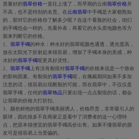
质量好的
翡翠价格
一直往上涨了，而早期的云南
翡翠价格
并
不高，也不是特别的名贵。在
云南翡翠
中手镯是大家都熟知
的，那对它的价格你了解多少呢？在这个看脸的社会，咱们
的手镯也会一样的，先看外表，再看它的水头质地颜色等方
面来判断它的价格。
1、
翡翠手镯
的种水：种水好的翡翠呢颜色通透，透光度高，
放在太阳光下折射起来很容易，增加了手镯本身的美感，种
水好的
翡翠手镯
呢更具好灵性。
2、
翡翠手镯
上有没有裂痕对
翡翠手镯
的价格来说是一个致命
的影响因素。有裂痕的
翡翠手镯
呢，在佩戴期间如果不多加
注意的话，很容易出现断裂的可能，而在翡翠中，不仅仅是
翡翠手镯，任何的
翡翠饰品
只要出现一点点裂痕的话，都会
让翡翠的价格大打折扣。
3、颜色鲜艳的翡翠手镯美丽诱人，价格昂贵，非常吸引人的
眼球，因此很多不良商家正是看中了消费者的这一心理特
点，把原本很便宜的翡翠手镯高价出售。如果不懂翡翠的朋
友可是很容易上当受骗的。