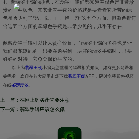
4、看翡翠手镯的颜色，在翡翠中咱们都知道翠绿色是非常珍
贵的一种颜色，其实翡翠手镯的价格就是要看看它所带的绿
色是否达到了“浓、阳、正、艳、匀”这五个方面。但颜色都符
合这五个方面的翠绿色手镯是非常少见的，几乎不存在。
佩戴翡翠手镯可以让人赏心悦目，而翡翠手镯的多样也是让
我们眼花缭乱的，只要在购买到一块好的翡翠手镯时，只要
好好的对待，它总会保你平安的。
以上为
翡翠王朝
小编为您整理的翡翠相关知识，如有更多翡翠相
关需求，欢迎在各大应用市场下载
翡翠王朝
APP，限时免费帮您视频
在线
鉴定翡翠
。
上一篇：在网上购买翡翠要注意
什么？网上购买翡翠的小技巧
下一篇：翡翠手镯应该怎么佩
戴？可以分为两种方向来看！