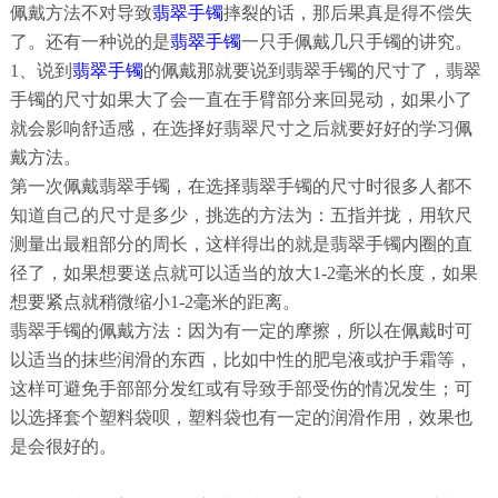
佩戴方法不对导致
翡翠手镯
摔裂的话，那后果真是得不偿失
了。还有一种说的是
翡翠手镯
一只手佩戴几只手镯的讲究。
1、说到
翡翠手镯
的佩戴那就要说到翡翠手镯的尺寸了，翡翠
手镯的尺寸如果大了会一直在手臂部分来回晃动，如果小了
就会影响舒适感，在选择好翡翠尺寸之后就要好好的学习佩
戴方法。
第一次佩戴翡翠手镯，在选择翡翠手镯的尺寸时很多人都不
知道自己的尺寸是多少，挑选的方法为：五指并拢，用软尺
测量出最粗部分的周长，这样得出的就是翡翠手镯内圈的直
径了，如果想要送点就可以适当的放大1-2毫米的长度，如果
想要紧点就稍微缩小1-2毫米的距离。
翡翠手镯的佩戴方法：因为有一定的摩擦，所以在佩戴时可
以适当的抹些润滑的东西，比如中性的肥皂液或护手霜等，
这样可避免手部部分发红或有导致手部受伤的情况发生；可
以选择套个塑料袋呗，塑料袋也有一定的润滑作用，效果也
是会很好的。