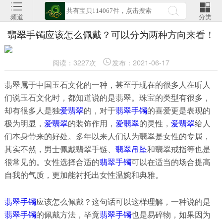
频道
分类
翡翠手镯应该怎么佩戴？可以分为两种方向来看！
阅读：3227次
发布：2021-06-17
翡翠属于中国玉石文化的一种，甚至于现在的很多人在听人
们说玉石文化时，都知道说的是翡翠。珠宝的类型有很多，
却有很多人是独
爱翡翠
的，对于
翡翠手镯
的喜爱更是表现的
极为明显，
爱翡翠
的装饰作用，
爱翡翠
的灵性，
爱翡翠
给人
们本身带来的好处。多年以来人们认为翡翠是女性的专属，
其实不然，男士佩戴翡翠手链、
翡翠吊坠
和翡翠戒指等也是
很常见的。女性选择合适的
翡翠手镯
可以在适当的场合提高
自我的气质，更加能衬托出女性温婉和典雅。
翡翠手镯
应该怎么佩戴？这句话可以这样理解，一种说的是
翡翠手镯
的佩戴方法，毕竟
翡翠手镯
也是易碎物，如果因为