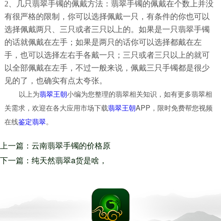
2、几只翡翠手镯的佩戴方法：翡翠手镯的佩戴在个数上并没
有很严格的限制，你可以选择佩戴一只，有条件的你也可以
选择佩戴两只、三只或者三只以上的。如果是一只翡翠手镯
的话就佩戴在左手；如果是两只的话你可以选择都戴在左
手，也可以选择左右手各戴一只；三只或者三只以上的就可
以全部佩戴在左手，不过一般来说，佩戴三只手镯都是很少
见的了，也确实有点太夸张。
以上为
翡翠王朝
小编为您整理的翡翠相关知识，如有更多翡翠相
关需求，欢迎在各大应用市场下载
翡翠王朝
APP，限时免费帮您视频
在线
鉴定翡翠
。
上一篇：云南翡翠手镯的价格原
来也没有传言的那么贵嘛。
下一篇：纯天然翡翠a货是啥，
这种你也许还不知道