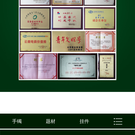
手镯
题材
挂件