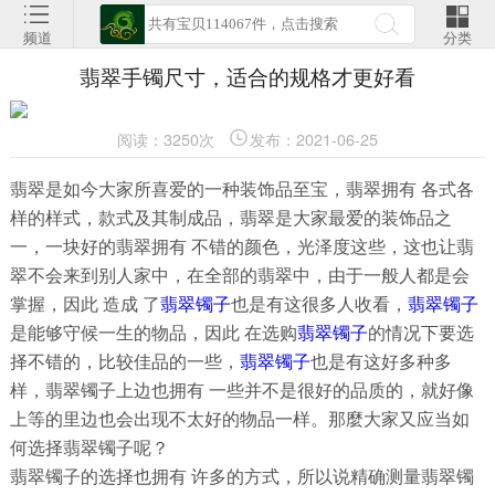
频道
分类
翡翠手镯尺寸，适合的规格才更好看
阅读：3250次
发布：2021-06-25
翡翠是如今大家所喜爱的一种装饰品至宝，翡翠拥有 各式各
样的样式，款式及其制成品，翡翠是大家最爱的装饰品之
一，一块好的翡翠拥有 不错的颜色，光泽度这些，这也让翡
翠不会来到别人家中，在全部的翡翠中，由于一般人都是会
掌握，因此 造成 了
翡翠镯子
也是有这很多人收看，
翡翠镯子
是能够守候一生的物品，因此 在选购
翡翠镯子
的情况下要选
择不错的，比较佳品的一些，
翡翠镯子
也是有这好多种多
样，翡翠镯子上边也拥有 一些并不是很好的品质的，就好像
上等的里边也会出现不太好的物品一样。那麼大家又应当如
何选择翡翠镯子呢？
翡翠镯子的选择也拥有 许多的方式，所以说精确测量翡翠镯