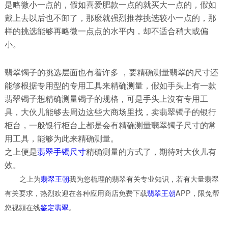
是略微小一点的，假如喜爱肥款一点的就买大一点的，假如
戴上去以后也不卸了，那麼就强烈推荐挑选较小一点的，那
样的挑选能够再略微一点点的水平内，却不适合稍大或偏
小。
翡翠镯子的挑选层面也有着许多 ，要精确测量翡翠的尺寸还
能够根据专用型的专用工具来精确测量，假如手头上有一款
翡翠镯子想精确测量镯子的规格，可是手头上沒有专用工
具，大伙儿能够去周边这些大商场里找，卖翡翠镯子的银行
柜台，一般银行柜台上都是会有精确测量翡翠镯子尺寸的常
用工具，能够为此来精确测量。
之上便是
翡翠手镯尺寸
精确测量的方式了，期待对大伙儿有
效。
之上为
翡翠王朝
我为您梳理的翡翠有关专业知识，若有大量翡翠
有关要求，热烈欢迎在各种应用商店免费下载
翡翠王朝
APP，限免帮
您视頻在线
鉴定翡翠
。