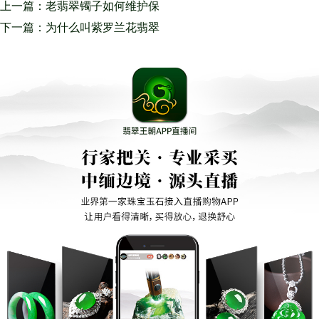
上一篇：老翡翠镯子如何维护保
养？翡翠的维护保养是不可或缺
下一篇：为什么叫紫罗兰花翡翠
的一步
是“见光死”？但春带彩翡翠還是
那麼受人喜爱