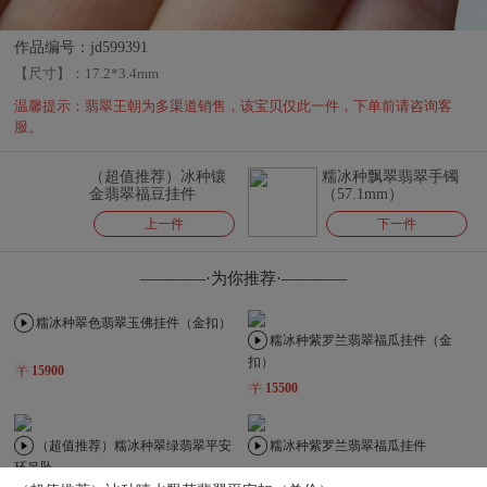
作品编号：jd599391
【尺寸】：
17.2*3.4mm
温馨提示：翡翠王朝为多渠道销售，该宝贝仅此一件，下单前请咨询客
服。
（超值推荐）冰种镶
糯冰种飘翠翡翠手镯
金翡翠福豆挂件
（57.1mm）
上一件
下一件
————·为你推荐·————
糯冰种翠色翡翠玉佛挂件（金扣）
糯冰种紫罗兰翡翠福瓜挂件（金
扣）
15900
15500
（超值推荐）糯冰种翠绿翡翠平安
糯冰种紫罗兰翡翠福瓜挂件
环吊坠