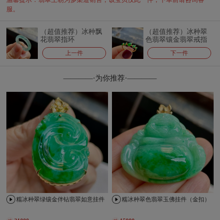
服。
（超值推荐）冰种飘
（超值推荐）冰种翠
花翡翠指环
色翡翠镶金翡翠戒指
（排戒）
上一件
下一件
————·为你推荐·————
糯冰种翠绿镶金伴钻翡翠如意挂件
糯冰种翠色翡翠玉佛挂件（金扣）