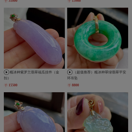
31000
15900
糯冰种紫罗兰翡翠福瓜挂件（金
（超值推荐）糯冰种翠绿翡翠平安
扣）
环吊坠
15500
8800