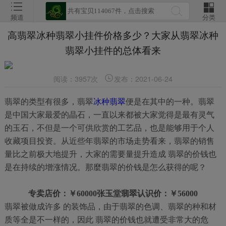
频道
分类
高翡翠冰种翡翠小挂件价格多少？大家从翡翠冰种
翡翠小挂件的总体看来
阅读：3957次
发布：2021-06-24
翡翠的类型有很多，翡翠
冰种翡翠
便是在其中的一种。翡翠
是中国大家最爱的晶石，一直以来都被大家觉得是最有灵气
的玉石，不但是一个可供欣赏的工艺品，也是能够用于个人
收藏项目投资。从近些年翡翠的市场走势看来，翡翠的销售
量比之前极大地提升，大家的需要量提升造成 翡翠的价钱也
是在持续的增涨情况。那麼翡翠的价钱是怎么获得的呢？
专卖店价：￥60000张玉堂翡翠认识价：￥56000
翡翠被做成许多 的装饰品，由于翡翠的色调、翡翠的种和材
质等全是不一样的，因此 翡翠的价钱也就遭受非常大的危