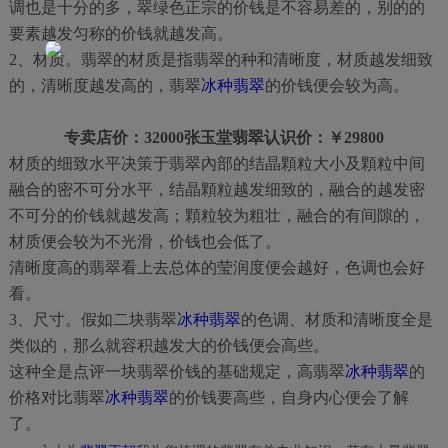
调也是十分的多，翠绿色正宗的价钱是不容易差的，别的的
要素越发匀称的价钱就越发高。
2、材质。翡翠的材质是指翡翠的种和清晰度，材质越发细致
的，清晰度越发高的，翡翠
冰种翡翠
的价钱便会较为高。
专卖店价：32000张玉堂翡翠认识价：￥29800
材质的细致水平决策于翡翠內部的结晶顆粒大小及顆粒中间
融合的密不可分水平，结晶顆粒越发细致的，融合的越发密
不可分的价钱就越发高；顆粒较为粗壮，融合的有间隙的，
材质便会较为不光滑，价钱也会低了。
清晰度高的翡翠看上去总体的莹润度便会越好，色调也会好
看。
3、尺寸。假如二块翡翠
冰种翡翠
的色调、材质和清晰度全是
类似的，那么就容积越发大的价钱便会高些。
这种全是点评一块翡翠价钱的基础规定，高翡翠
冰种翡翠
的
价格对比翡翠
冰种翡翠
的价钱要高些，自身内心便会了解
了。