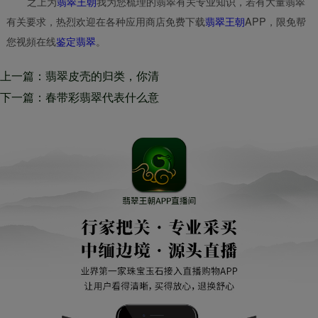
之上为
翡翠王朝
我为您梳理的翡翠有关专业知识，若有大量翡翠
有关要求，热烈欢迎在各种应用商店免费下载
翡翠王朝
APP，限免帮
您视頻在线
鉴定翡翠
。
上一篇：翡翠皮壳的归类，你清
楚吗？无需查了，我对你说。
下一篇：春带彩翡翠代表什么意
思？春带彩的使用价值你想不到
有那么高吧