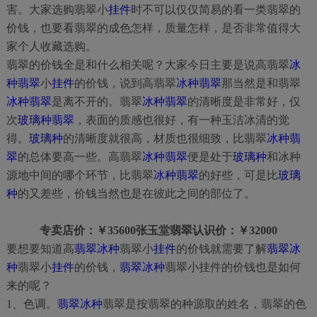
害。大家选购翡翠小
挂件
时不可以仅仅简易的看一类翡翠的
价钱，也要看翡翠的成色怎样，质量怎样，是否非常值得大
家个人收藏选购。
翡翠的价钱全是和什么相关呢？大家今日主要是说高翡翠
冰
种翡翠
小
挂件
的价钱，说到高翡翠
冰种翡翠
那当然是和翡翠
冰种翡翠
是离不开的。翡翠
冰种翡翠
的清晰度是非常好，仅
次
玻璃种翡翠
，表面的质感也很好，有一种玉洁冰清的觉
得。
玻璃种
的清晰度就很高，材质也很细致，比翡翠
冰种翡
翠
的总体要高一些。高翡翠
冰种翡翠
便是处于
玻璃种
和冰种
源地中间的哪个环节，比翡翠
冰种翡翠
的好些，可是比
玻璃
种
的又差些，价钱当然也是在彼此之间的部位了。
专卖店价：￥35600张玉堂翡翠认识价：￥32000
要想要知道高
翡翠冰种
翡翠小
挂件
的价钱就需要了解
翡翠冰
种
翡翠小
挂件
的价钱，
翡翠冰种
翡翠小挂件的价钱也是如何
来的呢？
1、色调。
翡翠冰种
翡翠是按翡翠的种源取的姓名，翡翠的色