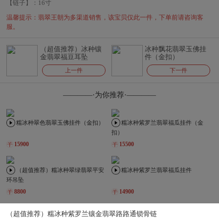
【链子】：
16寸
温馨提示：翡翠王朝为多渠道销售，该宝贝仅此一件，下单前请咨询客
服。
（超值推荐）冰种镶
冰种飘花翡翠玉佛挂
金翡翠福豆耳坠
件（金扣）
上一件
下一件
————·为你推荐·————
糯冰种翠色翡翠玉佛挂件（金扣）
糯冰种紫罗兰翡翠福瓜挂件（金
扣）
15900
15500
（超值推荐）糯冰种翠绿翡翠平安
糯冰种紫罗兰翡翠福瓜挂件
环吊坠
8800
14900
（超值推荐）糯冰种紫罗兰镶金翡翠路路通锁骨链
（超值推荐）糯冰种翠色翡翠平安
（超值推荐）冰种晴水翡翠多子多