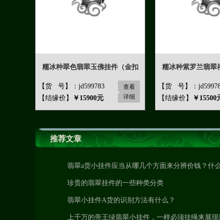
糯冰种翠色翡翠玉佛挂件（金扣
糯冰种紫罗兰翡翠
【货 号】：jd599783
【货 号】：jd59978
查看
详细
【结缘价】
￥15900元
【结缘价】
￥15500
推荐文章
翡翠a货小挂件应当从哪几个方面来分辨价钱？什
害价钱？
珍贵的翡翠挂件的一些种类分类
翡翠小挂件A货的识别方法有什么？
上千万的帝王绿翡翠小挂件，一样必须挂绳来展现