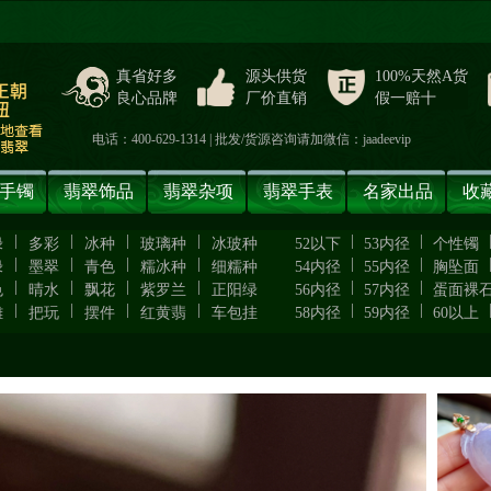
真省好多
源头供货
100%天然A货
良心品牌
厂价直销
假一赔十
电话：400-629-1314 | 批发/货源咨询请加微信：jaadeevip
手镯
翡翠饰品
翡翠杂项
翡翠手表
名家出品
收
|
|
|
|
|
|
绿
多彩
冰种
玻璃种
冰玻种
52以下
53内径
个性镯
|
|
|
|
|
|
绿
墨翠
青色
糯冰种
细糯种
54内径
55内径
胸坠面
|
|
|
|
|
|
色
晴水
飘花
紫罗兰
正阳绿
56内径
57内径
蛋面裸
|
|
|
|
|
|
雕
把玩
摆件
红黄翡
车包挂
58内径
59内径
60以上