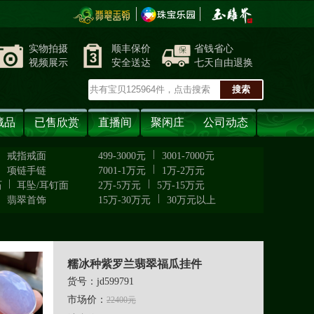
实物拍摄
顺丰保价
省钱省心
视频展示
安全送达
七天自由退换
藏品
已售欣赏
直播间
聚闲庄
公司动态
|
|
戒指戒面
499-3000元
3001-7000元
|
|
项链手链
7001-1万元
1万-2万元
|
|
石
耳坠/耳钉面
2万-5万元
5万-15万元
|
|
翡翠首饰
15万-30万元
30万元以上
糯冰种紫罗兰翡翠福瓜挂件
货号：jd599791
市场价：
22400元