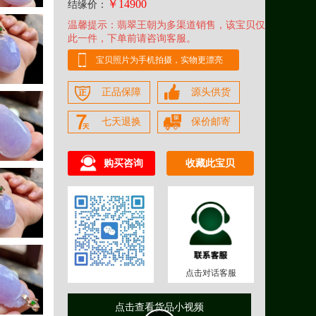
￥14900
结缘价：
温馨提示：翡翠王朝为多渠道销售，该宝贝仅
此一件，下单前请咨询客服。
宝贝照片为手机拍摄，实物更漂亮
正品保障
源头供货
七天退换
保价邮寄
购买咨询
收藏此宝贝
点击对话客服
点击查看货品小视频