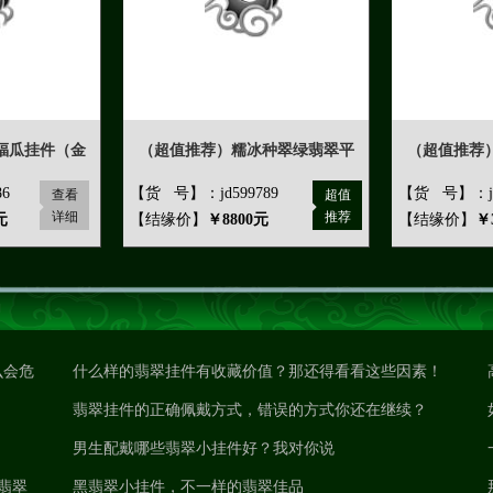
福瓜挂件（金
（超值推荐）糯冰种翠绿翡翠平
（超值推荐
6
【货 号】：jd599789
【货 号】：jd
查看
超值
详细
推荐
元
【结缘价】
￥8800元
【结缘价】
￥
么会危
什么样的翡翠挂件有收藏价值？那还得看看这些因素！
翡翠挂件的正确佩戴方式，错误的方式你还在继续？
男生配戴哪些翡翠小挂件好？我对你说
翡翠
黑翡翠小挂件，不一样的翡翠佳品