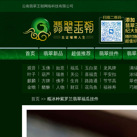
云南翡翠王朝网络科技有限公司
首页
翡翠新品
超值推荐
翡翠挂件
翡翠
|
|
|
|
|
观音
玉佛
如意
福瓜
玉白菜
龙凤牌
满
|
|
|
|
|
叶子
葫芦
瑞兽
关公
喜福贵
平安扣
浓
|
|
|
|
|
麒麟
方牌
佛手
生肖
路路通
节节高
翠
|
|
|
|
|
金蟾
貔貅
人物
财豆
花鸟鱼
福禄寿
巧
首页
>> 糯冰种紫罗兰翡翠福瓜挂件