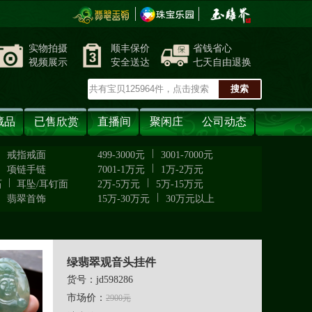
实物拍摄
顺丰保价
省钱省心
视频展示
安全送达
七天自由退换
藏品
已售欣赏
直播间
聚闲庄
公司动态
|
|
戒指戒面
499-3000元
3001-7000元
|
|
项链手链
7001-1万元
1万-2万元
|
|
石
耳坠/耳钉面
2万-5万元
5万-15万元
|
|
翡翠首饰
15万-30万元
30万元以上
绿翡翠观音头挂件
货号：jd598286
市场价：
2900元