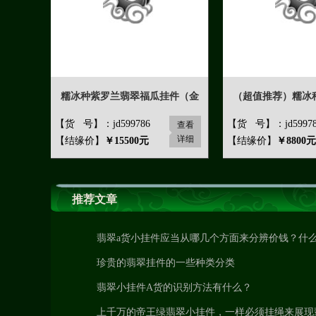
糯冰种紫罗兰翡翠福瓜挂件（金
（超值推荐）糯冰
【货 号】：jd599786
【货 号】：jd59978
查看
详细
【结缘价】
￥15500元
【结缘价】
￥8800元
推荐文章
翡翠a货小挂件应当从哪几个方面来分辨价钱？什
害价钱？
珍贵的翡翠挂件的一些种类分类
翡翠小挂件A货的识别方法有什么？
上千万的帝王绿翡翠小挂件，一样必须挂绳来展现