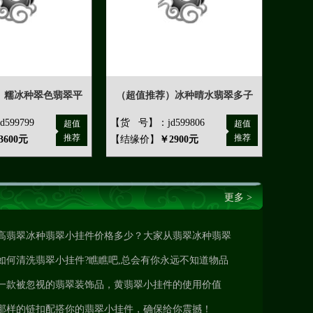
）糯冰种翠色翡翠平
（超值推荐）冰种晴水翡翠多子
599799
【货 号】：jd599806
超值
超值
推荐
推荐
3600元
【结缘价】
￥2900元
更多 >
高翡翠冰种翡翠小挂件价格多少？大家从翡翠冰种翡翠
小挂件的总体看来
如何清洗翡翠小挂件?瞧瞧吧,总会有你永远不知道物品
一款被忽视的翡翠装饰品，黄翡翠小挂件的使用价值
那样的链扣配搭你的翡翠小挂件，确保给你震撼！