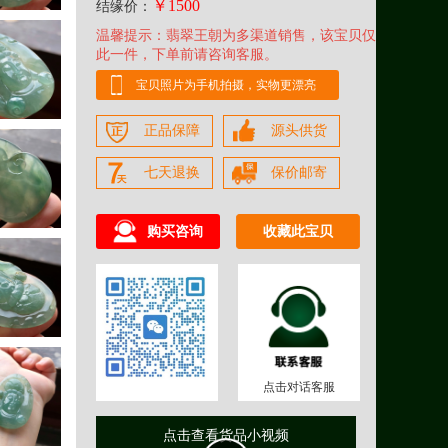
￥1500
结缘价：
温馨提示：翡翠王朝为多渠道销售，该宝贝仅
此一件，下单前请咨询客服。
宝贝照片为手机拍摄，实物更漂亮
正品保障
源头供货
七天退换
保价邮寄
购买咨询
收藏此宝贝
点击对话客服
点击查看货品小视频