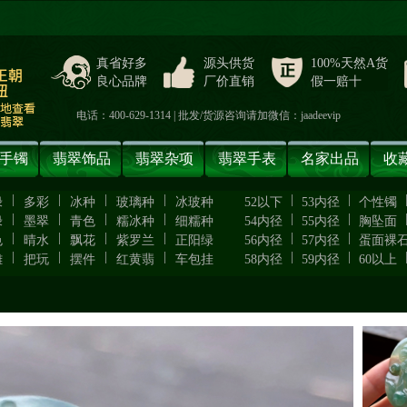
真省好多
源头供货
100%天然A货
良心品牌
厂价直销
假一赔十
电话：400-629-1314 | 批发/货源咨询请加微信：jaadeevip
手镯
翡翠饰品
翡翠杂项
翡翠手表
名家出品
收
|
|
|
|
|
|
绿
多彩
冰种
玻璃种
冰玻种
52以下
53内径
个性镯
|
|
|
|
|
|
绿
墨翠
青色
糯冰种
细糯种
54内径
55内径
胸坠面
|
|
|
|
|
|
色
晴水
飘花
紫罗兰
正阳绿
56内径
57内径
蛋面裸
|
|
|
|
|
|
雕
把玩
摆件
红黄翡
车包挂
58内径
59内径
60以上