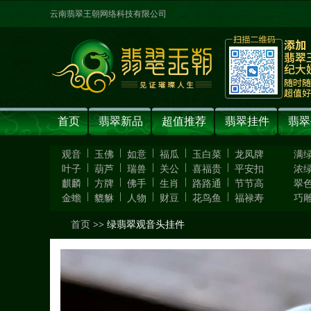
云南翡翠王朝网络科技有限公司
首页
翡翠新品
超值推荐
翡翠挂件
翡翠
|
|
|
|
|
观音
玉佛
如意
福瓜
玉白菜
龙凤牌
满
|
|
|
|
|
叶子
葫芦
瑞兽
关公
喜福贵
平安扣
浓
|
|
|
|
|
麒麟
方牌
佛手
生肖
路路通
节节高
翠
|
|
|
|
|
金蟾
貔貅
人物
财豆
花鸟鱼
福禄寿
巧
首页
>> 绿翡翠观音头挂件