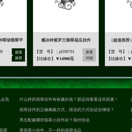
种翠绿翡翠平
糯冰种紫罗兰翡翠福瓜挂件
（超值推荐
9
【货 号】：jd599791
【货 号】：jd
超值
查看
推荐
详细
【结缘价】
￥14900元
【结缘价】
￥
么会危
什么样的翡翠挂件有收藏价值？那还得看看这些因素！
翡翠挂件的正确佩戴方式，错误的方式你还在继续？
男生配戴哪些翡翠小挂件好？我对你说
翡翠
黑翡翠小挂件，不一样的翡翠佳品