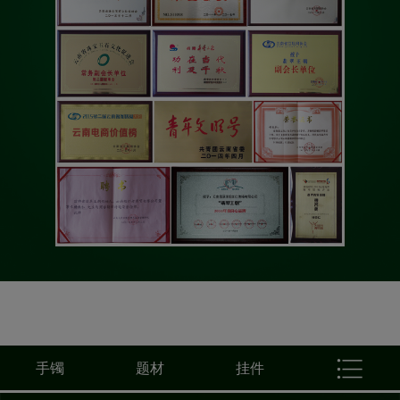
手镯
题材
挂件