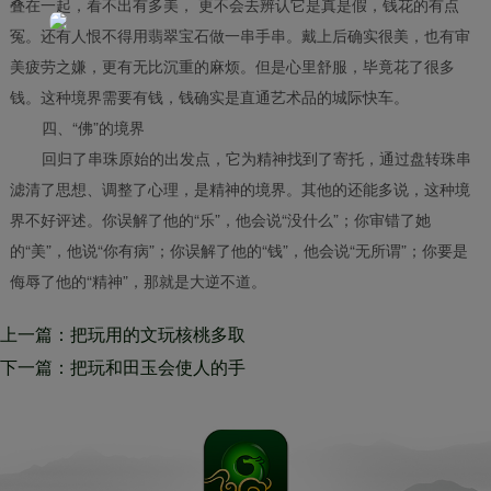
叠在一起，看不出有多美， 更不会去辨认它是真是假，钱花的有点
冤。还有人恨不得用翡翠宝石做一串手串。戴上后确实很美，也有审
美疲劳之嫌，更有无比沉重的麻烦。但是心里舒服，毕竟花了很多
钱。这种境界需要有钱，钱确实是直通艺术品的城际快车。
四、“佛”的境界
回归了串珠原始的出发点，它为精神找到了寄托，通过盘转珠串
滤清了思想、调整了心理，是精神的境界。其他的还能多说，这种境
界不好评述。你误解了他的“乐”，他会说“没什么”；你审错了她
的“美”，他说“你有病”；你误解了他的“钱”，他会说“无所谓”；你要是
侮辱了他的“精神”，那就是大逆不道。
上一篇：把玩用的文玩核桃多取
自于野生山核桃 玩核桃的人习
下一篇：把玩和田玉会使人的手
惯了用简单明了又有特点的话介
指得到锻炼 和田玉还可以按摩
绍核桃
到手指上的各个穴位