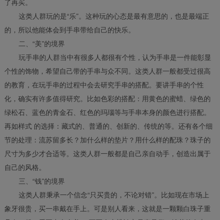
了再买。
这类人群玩的是“乐”。这种玩的心态是最有意思的，也是最端正
的，所以他能体会到手串带给自己的快乐。
二、“美”的境界
玩手串的人群当中有很多人都很有个性，认为手串是一件能彰显
个性的饰物，希望自己带的手串与众不同。这类人群一般都受过很高
的教育，在玩手串的过程中会去研究手串的搭配。
要讲手串的个性
化，确实有许多值得研究。比如色彩的搭配：用黄色的蜜蜡、绿色的
绿松石、蓝色的青金石、红色的玛瑙等与手串本身的颜色进行搭配。
再如样式 的选择：藏式的、普通的、创新的、传统的等。还有各个细
节的处理：流苏留多长？加什么样的垫片？用什么样的配珠？珠子的
尺寸为多少才合适等。这类人群一般都是自己亲自动手，创造出属于
自己的风格。
三、“钱”的境界
这类人群秉承一个信念“只买贵的，不论对错”。比如现在市场上
象牙很贵，买一串戴在手上。可是别人看来，这就是一颗颗白珠子重