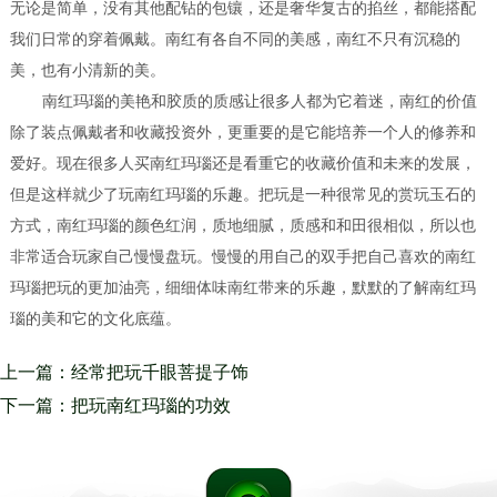
无论是简单，没有其他配钻的包镶，还是奢华复古的掐丝，都能搭配
我们日常的穿着佩戴。南红有各自不同的美感，南红不只有沉稳的
美，也有小清新的美。
南红玛瑙的美艳和胶质的质感让很多人都为它着迷，南红的价值
除了装点佩戴者和收藏投资外，更重要的是它能培养一个人的修养和
爱好。
现在很多人买南红玛瑙还是看重它的收藏价值和未来的发展，
但是这样就少了玩南红玛瑙的乐趣。把玩是一种很常见的赏玩玉石的
方式，南红玛瑙的颜色红润，质地细腻，质感和和田很相似，所以也
非常适合玩家自己慢慢盘玩。慢慢的用自己的双手把自己喜欢的南红
玛瑙把玩的更加油亮，细细体味南红带来的乐趣，默默的了解南红玛
瑙的美和它的文化底蕴。
上一篇：经常把玩千眼菩提子饰
品会令表面形成一层包浆 久而
下一篇：把玩南红玛瑙的功效
久之便有了升值的空间
南红玛瑙中的时尚元素