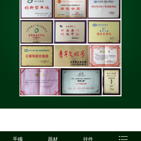
手镯
题材
挂件