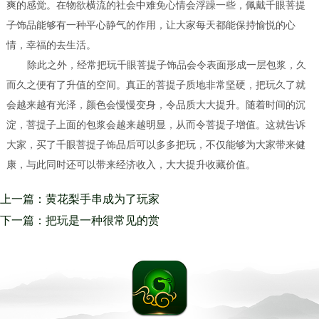
爽的感觉。在物欲横流的社会中难免心情会浮躁一些，佩戴千眼菩提
子饰品能够有一种平心静气的作用，让大家每天都能保持愉悦的心
情，幸福的去生活。
除此之外，经常把玩千眼菩提子饰品会令表面形成一层包浆，久
而久之便有了升值的空间。真正的菩提子质地非常坚硬，把玩久了就
会越来越有光泽，颜色会慢慢变身，令品质大大提升。随着时间的沉
淀，菩提子上面的包浆会越来越明显，从而令菩提子增值。这就告诉
大家，买了千眼菩提子饰品后可以多多把玩，不仅能够为大家带来健
康，与此同时还可以带来经济收入，大大提升收藏价值。
上一篇：黄花梨手串成为了玩家
们几乎人手一串的物件儿 在把
下一篇：把玩是一种很常见的赏
玩之前你需要记住这些黄花梨手
玩玉石的方式 南红玛瑙的美艳
串的养护心得噢
和胶质的质感让很多人都为它着
迷