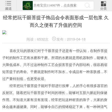
频道
分类
经常把玩千眼菩提子饰品会令表面形成一层包浆 久
而久之便有了升值的空间
阅读：6532次
发布：2019-04-18
喜欢文玩的朋友们对于千眼菩提子还是有一些认知，在制作菩提
子时的制作工艺有水磨和干磨。所谓的水磨就是用机器制作，能够大
大降低成本。只不过这种制作工艺会损害菩提子内部结构，很容易缩
短菩提子的寿命。干磨就是制作时不加水，令成品有一种亲肤感，不
过产量特别低，也更受欢迎。
经常把玩千眼菩提子能对手部进行按摩，人的手心有很多器官的
反射区。随着把玩千眼菩提子时间的增长，能够对五脏六腑起到保健
作用。不知道大家有没有发现，经常把玩这种材质的珠子，大家的身
体会越来越健康。同时，能够令自己的情绪稳定下来，有一种神清气