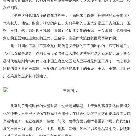
数头面人物如族长、祭师才有资格佩带并使用它，这又使它渐渐演变成礼器、祭
器或图腾。
正是在这种长期缓慢的进化过程中，玉由原来仅仅是一种特别的石头转化为
代表权力、地位、财富、神权的象征。史前早期的古玉大多是玉工具如玉刀、玉
斧、玉针。然后就出现玉礼器（祭器）如良渚文化的玉宗、三叉型器，也有部分
象形的玉器如红山文化的玉龙、玉猪等，应是作为族群的图腾而制作的。
此一时期的玉器并不完全是由现代意义所指的玉石所制作的，它可以是玉，
也可以仅仅是漂亮一点的石头，如与变质大理石矿共生的透闪石原矿。及至新石
器时代晚期到青铜时代，在中国主流文化区域内已再难见到玉工具了，代之而来
出现的是大量的玉冥器、玉配饰如商代妇好幕出土的玉龙、玉风、玉鹤。此时已
广泛采用软玉来制作器物了。
及至到了青铜时代的全盛时期，也就是周早期，由于受到高度发达的青铜文
化的冲击，玉器已不能像在原始社会那样，在社会生活的诸多方面继续占主流或
垄断地位了。但它在美身、祭祀、礼仪、殓葬方面仍发挥着重要作用。商代妇好
墓的玉器分为礼器、仪仗、工具、用具、装饰、艺术品以及杂品等七类，反映出