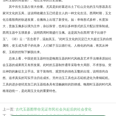
当时玉器的用途甚广、地位至尊的历史面貌。
其中肖生玉器占很大份量。尤其是妇好墓还出土了红山文化的玉勾形器及石
家河文化的玉凤，这说明收藏古玉已经是古人的一种文化生活。西周时期，玉文
化沿着殷商的轨迹发展，在佩饰上出现了新变化。如：串饰形式多样，长度加
大，贵族玉佩多以璜为主件，杂以珠管，也有以多种形式的玉片配以管珠制成。
西周玉器中玉璜甚多，说明西周时期盛行玉佩。这是因为在西周
“君子比德于
玉”。《诗》云：“言念君子，温如其玉。”此时玉文化的沉淀已大大超过玉的自然
属性，使玉成为君子的化身，人们赋于玉以德行化、人格化的内涵，将其从神
权、玉权的控制下解脱出来。
总体上看，中国史前玉器特别是晚期玉器的时代风格及艺术手法继承原始社
会玉器的成果而又有所发展。此时的玉器制作通常采取夸大局部、不求形似、突
出神韵的象征主义手法。富于装饰性、观赏性的俏色玉鳖的出现，说明崇尚自
然、追求真实的写实手法仍在成长。另外治玉工具也从石砣机进化为青铜砣机。
工具的进步使经其加工的玉器线条具有流畅婉转的韵律感。晚期时玉器的时代风
格渐趋统一，是此期玉文化的重要特色。
上一页:
古代玉器图带你见证市民社会兴起后的社会变化
下一页:
如何从玉器图片中 欣赏秦汉时期玉器的风采