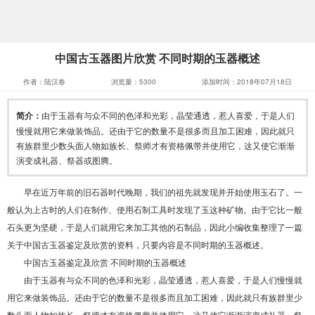
中国古玉器图片欣赏 不同时期的玉器概述
作者：陆汉春
浏览量：5300
添加时间：2018年07月18日
简介：
由于玉器有与众不同的色泽和光彩，晶莹通透，惹人喜爱，于是人们
慢慢就用它来做装饰品。还由于它的数量不是很多而且加工困难，因此就只
有族群里少数头面人物如族长、祭师才有资格佩带并使用它，这又使它渐渐
演变成礼器、祭器或图腾。
早在近万年前的旧石器时代晚期，我们的祖先就发现并开始使用玉石了。一
般认为上古时的人们在制作、使用石制工具时发现了玉这种矿物。由于它比一般
石头更为坚硬，于是人们就用它来加工其他的石制品
，
因此小编收集整理了一篇
关于中国古玉器鉴定及欣赏的资料，只要内容是不同时期的玉器概述
。
中国古玉器鉴定及欣赏
不同时期的玉器概述
由于
玉器
有与众不同的色泽和光彩，晶莹通透，惹人喜爱，于是人们慢慢就
用它来做装饰品。还由于它的数量不是很多而且加工困难，因此就只有族群里少