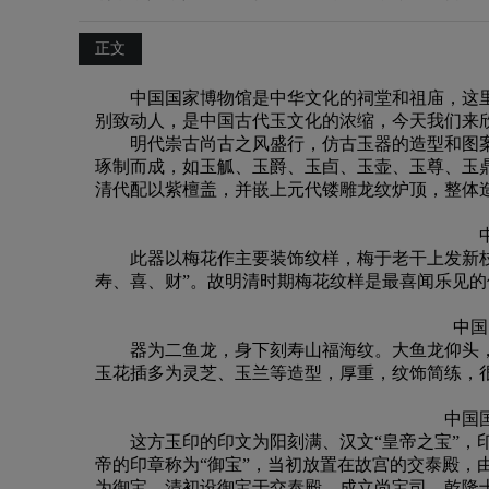
正文
中国国家博物馆是中华文化的祠堂和祖庙，这里
别致动人，是中国古代玉文化的浓缩，今天我们来
明代崇古尚古之风盛行，仿古玉器的造型和图
琢制而成，如玉觚、玉爵、玉卣、玉壶、玉尊、玉
清代配以紫檀盖，并嵌上元代镂雕龙纹炉顶，整体
此器以梅花作主要装饰纹样，梅于老干上发新
寿、喜、财”。故明清时期梅花纹样是最喜闻乐见
中国
器为二鱼龙，身下刻寿山福海纹。大鱼龙仰头，
玉花插多为灵芝、玉兰等造型，厚重，纹饰简练，
中国
这方玉印的印文为阳刻满、汉文“皇帝之宝”，
帝的印章称为“御宝”，当初放置在故宫的交泰殿，
为御宝，清初设御宝于交泰殿，成立尚宝司。乾隆十