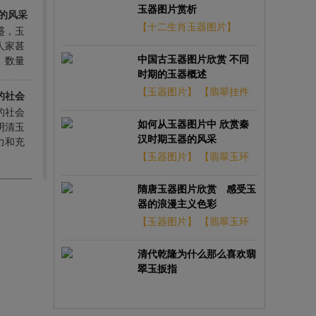
玉器图片赏析
的风采
【十二生肖玉器图片】
盛，玉
人家甚
【古翡翠玉器图片】
中国古玉器图片欣赏 不同
、数量
时期的玉器概述
多精美
。汉代
【玉器图片】
【翡翠挂件
的社会
有所变
的社会
玉器图片】
如何从玉器图片中 欣赏秦
明清玉
汉时期玉器的风采
力和充
我们看
【玉器图片】
【翡翠玉环
想和文
玉器图片】
隋唐玉器图片欣赏 感受玉
器的浪漫主义色彩
【玉器图片】
【翡翠玉环
玉器图片】
清代乾隆为什么那么喜欢翡
翠玉扳指