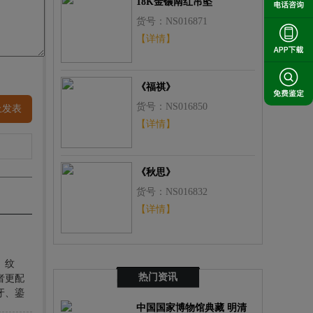
18K金镶南红吊坠
货号：NS016871
【详情】
《福祺》
货号：NS016850
上发表
【详情】
《秋思》
货号：NS016832
【详情】
、纹
热门资讯
者更配
牙、鎏
术品。
中国国家博物馆典藏 明清