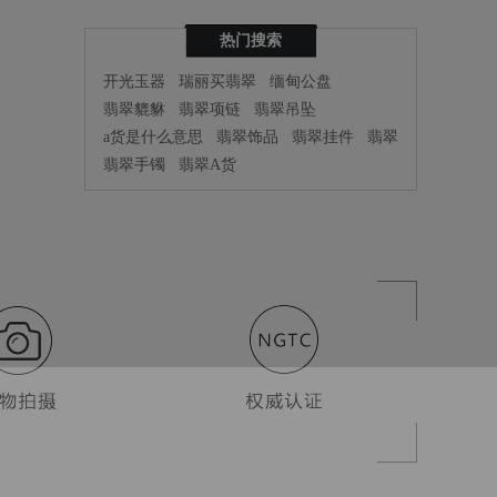
热门搜索
开光玉器
瑞丽买翡翠
缅甸公盘
翡翠貔貅
翡翠项链
翡翠吊坠
a货是什么意思
翡翠饰品
翡翠挂件
翡翠
翡翠手镯
翡翠A货