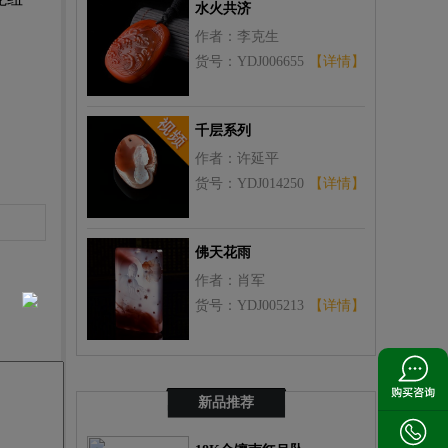
水火共济
作者：李克生
货号：YDJ006655
【详情】
千层系列
作者：许延平
货号：YDJ014250
【详情】
佛天花雨
作者：肖军
货号：YDJ005213
【详情】
新品推荐