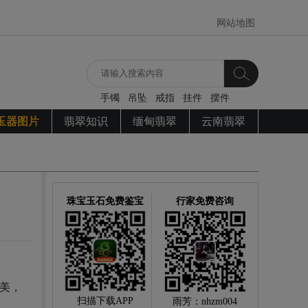
网站地图
手镯
吊坠
戒指
挂件
摆件
玉器图片
翡翠知识
缅甸翡翠
云南翡翠
珠宝玉石免费鉴宝
行家免费咨询
美，
扫描下载APP
雨芳：nhzm004