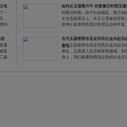
、审
义色
如何从玉器图片中 欣赏秦汉时期玉器
了一
到两汉时期，由于社会稳定，国力强
天，
文化也蒸蒸日上。从王公贵族到官宦
受到
至绅士富商等阶层日常用玉品种丰富
加工
众多、加工工艺精湛。此时出现了许
象的
的作品，代表了这个时代的最高水平
概述
古代玉器图带你见证市民社会兴起后
玉器继承了战国时代玉器的传统，并
莹通
古代玉器图带你见证市民社会兴起后
变化
化和发展。
做装
变化，玉器进入生活和审美领域。在
工困
身上，我们能看到明清之际的社会活
族
满生机的艺术气息。而在当代玉上，
使它
到的是有着浓郁艺术气息、与当代思
化息息相关的艺术创造。