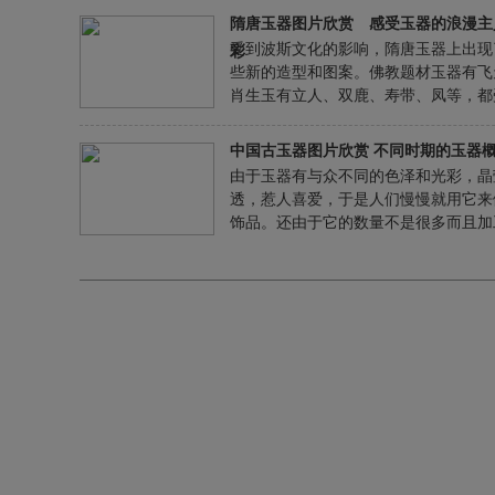
反映社会生活，表达艺术家的审美感受
隋唐玉器图片欣赏 感受玉器的浪漫主
美情感、审美理想的艺术。
受到波斯文化的影响，隋唐玉器上出现
彩
些新的造型和图案。佛教题材玉器有飞
肖生玉有立人、双鹿、寿带、凤等，都
当代绘画与雕塑艺术的影响。此时玉器
技艺已趋成熟，砣法简练遒劲，突出形
中国古玉器图片欣赏 不同时期的玉器
精神和气韵，颇有浪漫主义色彩。
由于玉器有与众不同的色泽和光彩，晶
透，惹人喜爱，于是人们慢慢就用它来
饰品。还由于它的数量不是很多而且加
难，因此就只有族群里少数头面人物如
长、祭师才有资格佩带并使用它，这又
渐渐演变成礼器、祭器或图腾。