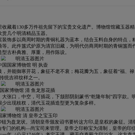
收藏着130多万件祖先留下的宝贵文化遗产。博物馆馆藏玉器精
欣赏几个明清精品玉器。
案装饰多以商周时期的青铜礼器为蓝本，结合玉料自身的特点，
鼎等。此件簋式炉原为清宫旧藏，为明代仿商周时期的青铜簋而
造型古朴典雅、厚重，用作陈设。
中国国家博物馆 明 执壶
枝，并能御寒开花，象征不老不衰；梅花瓣为五，象征着“福、禄
的传统吉祥纹样之一。
国家博物馆 清 鱼龙形花插
大张口，中空，可插花，下颔部阴刻篆书“乾隆年制”四字款。
很少出现枝杈，清代玉花插造型更为复杂多样。
国家博物馆 清 皇帝之宝玉印
印钮为盘龙状。清朝皇帝颁发诏书要钤这方印,是皇权的象征。清
由专门的机构—尚宝司来管理。皇帝之印称宝为清制，皇帝的印
一年（公元1746年）考定玉谱，藏于交泰殿之印25方。这方盘