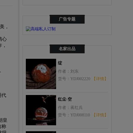
广告专题
美，
精心
作，
名家出品
绽
、
作者：刘东
货号：YDJ002220
【详情】
明代
红尘·空
作者：蒋红兵
货号：YDJ008110
【详情】
朝皇
信称
龙纽