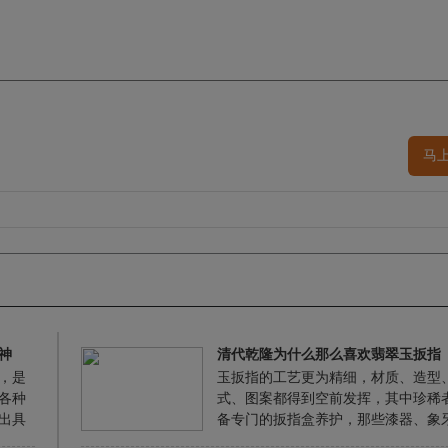
马
神
清代乾隆为什么那么喜欢翡翠玉扳指
，是
玉扳指的工艺更为精细，材质、造型
各种
式、图案都得到空前发挥，其中珍稀
出具
备专门的扳指盒养护，那些漆器、象
借以
金的玉扳指盒本身就是一件难得的艺