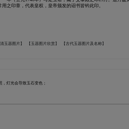
常用之印章，代表皇权，皇帝颁发的诏书皆钤此印。
清玉器图片】
【玉器图片欣赏】
【古代玉器图片及名称】
照，灯光会导致玉石变色；