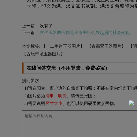
玉印，印文为满、汉文篆书篆刻。满汉文合璧印为
上一篇: 没有了
下一篇:
古代玉器图带你见证市民社会兴起后的社会变化
本文标签:
【十二生肖玉器图片】
【古翡翠玉器图片】
【明
【古玩市场玉器图片】
在线问答交流（不用登陆，免费鉴宝）
提问要求:
1)请在阳台、窗户边的自然光下拍照；不能在室内灯光下拍
2)图片必须
清晰
、
明亮
、请传三张图；
3)需要说明
尺寸大小
、也可以使用硬币做参照物。