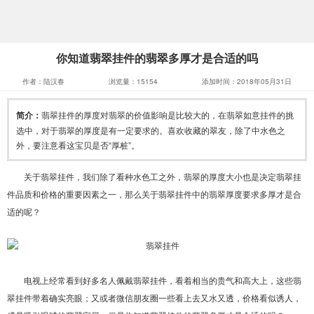
你知道翡翠挂件的翡翠多厚才是合适的吗
作者：陆汉春
浏览量：15154
添加时间：2018年05月31日
简介：
翡翠挂件的厚度对翡翠的价值影响是比较大的，在翡翠如意挂件的挑
选中，对于翡翠的厚度是有一定要求的。喜欢收藏的翠友，除了中水色之
外，要注意看这宝贝是否“厚桩”。
关于翡翠挂件，我们除了看种水色工之外，翡翠的厚度大小也是决定翡翠挂
件品质和价格的重要因素之一，那么关于翡翠挂件中的翡翠厚度要求多厚才是合
适的呢？
电视上经常看到好多名人佩戴翡翠挂件，看着相当的贵气和高大上，这些翡
翠挂件带着确实亮眼；又或者微信朋友圈一些看上去又水又透，价格看似诱人，