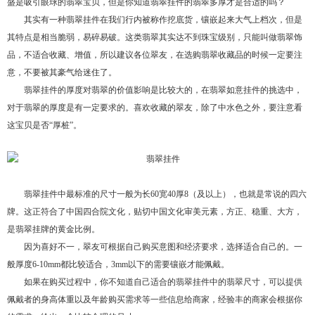
盛是吸引眼球的翡翠宝贝，但是你知道翡翠挂件的翡翠多厚才是合适的吗？
其实有一种翡翠挂件在我们行内被称作挖底货，镶嵌起来大气上档次，但是
其特点是相当脆弱，易碎易破。这类翡翠其实达不到珠宝级别，只能叫做翡翠饰
品，不适合收藏、增值，所以建议各位翠友，在选购翡翠收藏品的时候一定要注
意，不要被其豪气给迷住了。
翡翠挂件的厚度对翡翠的价值影响是比较大的，在翡翠如意挂件的挑选中，
对于翡翠的厚度是有一定要求的。喜欢收藏的翠友，除了中水色之外，要注意看
这宝贝是否
“厚桩”。
翡翠挂件中最标准的尺寸一般为长
60宽40厚8（及以上），也就是常说的四六
牌。这正符合了中国四合院文化，贴切中国文化审美元素，方正、稳重、大方，
是翡翠挂牌的黄金比例。
因为喜好不一，翠友可根据自己购买意图和经济要求，选择适合自己的。一
般厚度
6-10mm都比较适合，3mm以下的需要镶嵌才能佩戴。
如果在购买过程中，你不知道自己适合的翡翠挂件中的翡翠尺寸，可以提供
佩戴者的身高体重以及年龄购买需求等一些信息给商家，经验丰的商家会根据你