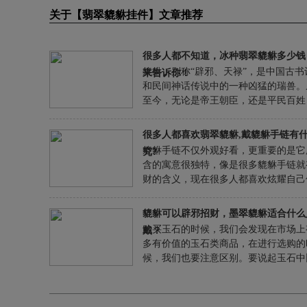
关于【翡翠貔貅挂件】文章推荐
很多人都不知道，冰种翡翠貔貅多少钱
貔貅，别称“辟邪、天禄”，是中国古书
来告诉你！
和民间神话传说中的一种凶猛的瑞兽。
至今，无论是帝王朝臣，还是平民百姓
极其注重收藏和佩戴貔貅。
很多人都喜欢翡翠貔貅,戴貔貅手链有
貔貅手链不仅外观好看，更重要的是它
究?
含的寓意很独特，像是很多貔貅手链就
财的含义，现在很多人都喜欢炫耀自己
的东西，但戴貔貅手链却能给人财不外
能彰显自己品味的一种方式，所以我们
貔貅可以辟邪招财，墨翠貔貅适合什么
就将告诉大家戴貔貅手链有什么讲究，
购买玉石的时候，我们会发现在市场上
戴？
是对于平时没怎么戴过却想尝试的朋友
多有价值的玉石类商品，在进行选购的
讲，这番学习受益匪浅。
候，我们也要注意区别。要说起玉石中
受大家重视的墨翠貔貅，大家都想知道
貔貅适合什么人戴？也许正打算购买这
品的你在思考，针对这个问题下面就来