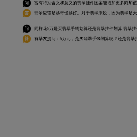
问
富有特别含义和意义的翡翠挂件图案能增加更多附加值
答
翡翠应该是越奇怪越好。对于翡翠来说，因为翡翠是天
少数天然的矿物在刚刚形成的时候，是会出现一些特别
问
同样花5万是买翡翠手镯划算还是翡翠挂件划算 翡翠挂
些天然的不经意而成的奇怪的图案，往往能形成一些别
答
有翠友提问：5万元，是买翡翠手镯划算呢？还是翡翠挂
许多的附加价值。
买翡翠挂件划算！估计有不少翠友猜错了，那到底是什
翠挂件的区别。