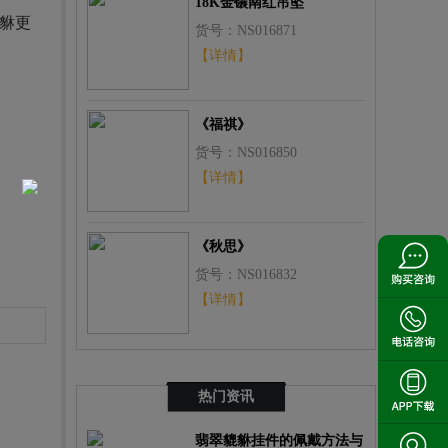
18K金镶南红吊坠
貅
更
货号：NS016871
【详情】
《福祺》
货号：NS016850
【详情】
《秋思》
货号：NS016832
【详情】
热门资讯
翡翠貔貅挂件的佩戴方法与