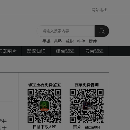
网站地图
手镯
吊坠
戒指
挂件
摆件
玉器图片
翡翠知识
缅甸翡翠
云南翡翠
珠宝玉石免费鉴宝
行家免费咨询
运并
扫描下载APP
雨芳：nhzm004
对于