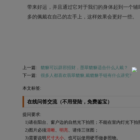
带来好运，并且通过它对于我们的身体起到一个辅
多的佩戴在自己的左手上，这样效果会更好一些。
上一篇:
貔貅可以辟邪招财，墨翠貔貅适合什么人戴？
下一篇:
很多人都喜欢翡翠貔貅,戴貔貅手链有什么讲究?
本文标签:
在线问答交流（不用登陆，免费鉴宝）
提问要求:
1)请在阳台、窗户边的自然光下拍照；不能在室内灯光下拍
2)图片必须
清晰
、
明亮
、请传三张图；
3)需要说明
尺寸大小
、也可以使用硬币做参照物。