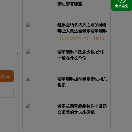
禁忌都有哪些
貔貅是纳食四方之财的神兽
哪些人最适合佩戴翡翠貔貅
挂件
【翡翠貔貅挂件】
【情侣
翡翠貔貅手链】
翡翠貔貅吊坠多少钱 价格
一般在什么价位
上发表
翡翠貔貅挂件佩戴禁忌相关
常识
紫罗兰翡翠貔貅挂件非常适
合柔美的女人来佩戴