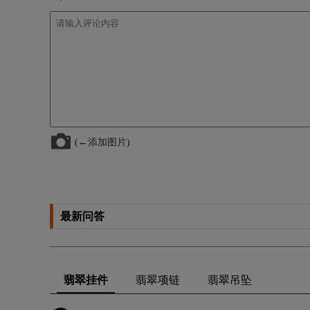
(←添加图片)
最新问答
翡翠挂件
翡翠项链
翡翠吊坠