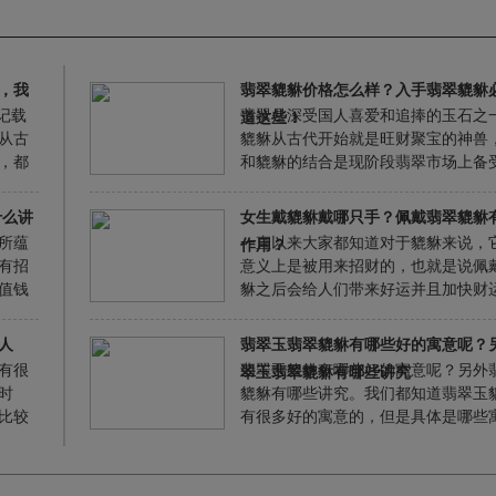
，我
翡翠貔貅价格怎么样？入手翡翠貔貅
记载
翡翠是深受国人喜爱和追捧的玉石之
道这些！
从古
貔貅从古代开始就是旺财聚宝的神兽
，都
和貔貅的结合是现阶段翡翠市场上备
的旺财玉石种类。配戴或摆放一款翡
不但寓意财源广进，也可以驱邪护体
什么讲
女生戴貔貅戴哪只手？佩戴翡翠貔貅
还能突显身份与独特品味。今天我们
所蕴
一直以来大家都知道对于貔貅来说，
作用？
下翡翠貔貅的价格，以及假如要入手
有招
意义上是被用来招财的，也就是说佩
貅需要了解的知识。
值钱
貅之后会给人们带来好运并且加快财
露也
来，因此很多做生意或者说是想要经
今天
着金融行业的朋友都是喜欢佩戴貔貅
人
翡翠玉翡翠貔貅有哪些好的寓意呢？
尤其
自己，但是对于很多女性朋友来说，
有很
翡翠玉貔貅有哪些好的寓意呢？另外
翠玉翡翠貔貅有哪些讲究
来
佩戴貔貅吗？毕竟自古以来也是有着
时
貔貅有哪些讲究。我们都知道翡翠玉
戴菩萨，女的佩戴佛的讲究，所以对
比较
有很多好的寓意的，但是具体是哪些
如果喜欢貔貅的话，到底可不可以佩
墨翠
呢？大家是否清楚明白呢？还有就是
个问题，有没有其他讲究呢？
类商
貔貅在平常的佩戴过程中是有哪些需
告诉
的地方呢？我们一起随翡翠王朝的小