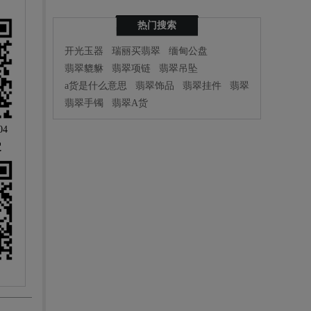
热门搜索
开光玉器
瑞丽买翡翠
缅甸公盘
翡翠貔貅
翡翠项链
翡翠吊坠
a货是什么意思
翡翠饰品
翡翠挂件
翡翠
翡翠手镯
翡翠A货
04
定