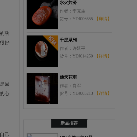
水火共济
作者：李克生
货号：YDJ006655
【详情】
的功
千层系列
很好
作者：许延平
货号：YDJ014250
【详情】
佛天花雨
是因
作者：肖军
的心
货号：YDJ005213
【详情】
新品推荐
自己