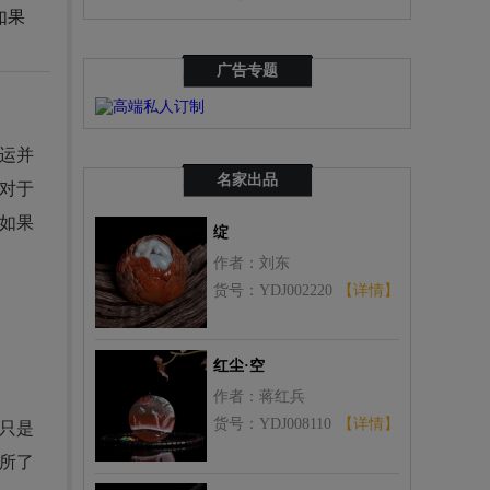
如果
广告专题
运并
名家出品
对于
如果
绽
作者：刘东
货号：YDJ002220
【详情】
红尘·空
作者：蒋红兵
货号：YDJ008110
【详情】
只是
所了