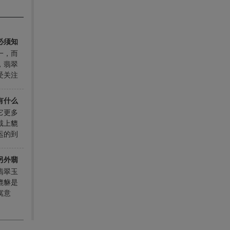
必须知
一，而
，翡翠
受关注
翠貔貅
，同时
有什么
就来看
它更多
翡翠貔
戴上貔
运的到
商从事
来帮助
另外翡
也可以
翡翠玉
男的佩
貔貅是
于女生
寓意
戴的这
翡翠玉
要讲究
编来看