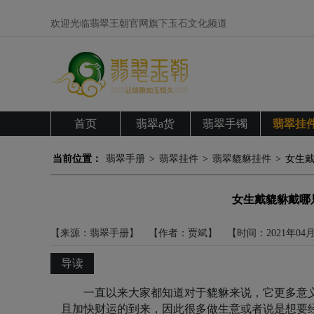
欢迎光临翡翠王朝官网旗下玉石文化频道
首页
翡翠a货
翡翠手镯
翡翠挂
当前位置：
翡翠手册
>
翡翠挂件
>
翡翠貔貅挂件
>
女生
女生戴貔貅戴哪
【来源：翡翠手册】
【作者：贾斌】
【时间：2021年04
导读
一直以来大家都知道对于貔貅来说，它更多意
且加快财运的到来，因此很多做生意或者说是想要