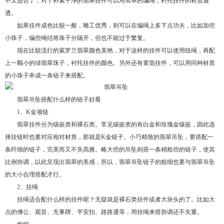
不太适合了，对于朴素干净的翡翠挂件可以用简单的编绳，衬托挂件的材质通
透。
如果挂件成色比较一般，雕工优秀，则可以在编绳上多下点功夫，比如加些
小珠子，编些绳结将珠子分隔开，但也不能过于繁复。
现在比较流行的紫罗兰翡翠颜色美艳，对于这样的挂件可以使用纽绳，再配
上一颗小的绿翡翠珠子，衬托挂件的颜色。另外还有黄翡挂件，可以用同种材质
的小珠子串成一条链子来搭配。
翡翠吊坠搭配什么样的链子好看
1、K金项链
翡翠挂件分为镶嵌类和裸石类。常见镶嵌类的有白金和玫瑰金镶嵌，因此选
择挂链时也要对应相对材质，那就是K金链子。小巧精致的翡翠吊坠，要搭配一
条纤细的链子，完美而又不失高雅。略大些的吊坠则搭一条稍粗些的链子，使其
比例协调，以此呈现出翡翠的美感，所以，翡翠吊坠链子的粗细也要与翡翠吊坠
的大小合理搭配才行。
2、挂绳
挂绳适合配什么样的挂件呢？无疑就是裸石类挂件或者大块头的了。比如大
点的佛公、观音、无事牌、平安扣、路路通等，用挂绳来搭协调还不失重。