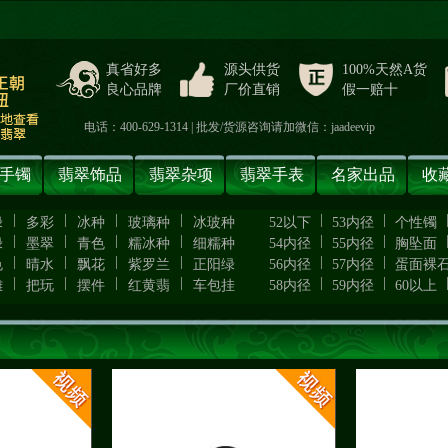
真省好多
源头供货
100%天然A货
良心品牌
厂价直销
假一赔十
电话：400-629-1314 | 批发/货源咨询请加微信：jaadeevip
手镯
翡翠饰品
翡翠杂项
翡翠手表
名家出品
收
|
|
|
|
|
|
绿
多彩
冰种
玻璃种
冰玻种
52以下
53内径
个性镯
|
|
|
|
|
|
绿
墨翠
青色
糯冰种
细糯种
54内径
55内径
胸坠面
|
|
|
|
|
|
色
晴水
飘花
紫罗兰
正阳绿
56内径
57内径
蛋面裸
|
|
|
|
|
|
雕
把玩
摆件
红黄翡
车包挂
58内径
59内径
60以上