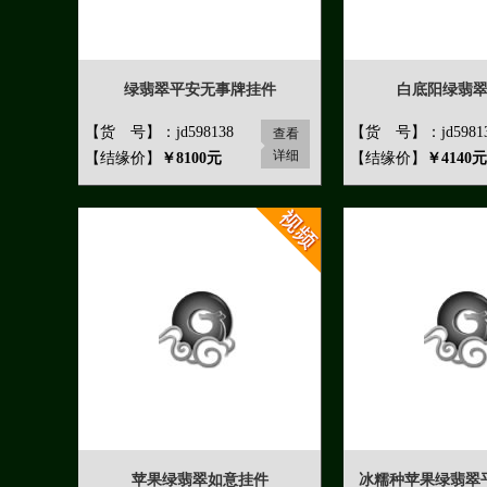
绿翡翠平安无事牌挂件
白底阳绿翡
【货 号】：jd598138
【货 号】：jd5981
查看
详细
【结缘价】
￥8100元
【结缘价】
￥4140元
苹果绿翡翠如意挂件
冰糯种苹果绿翡翠