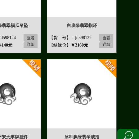
绿翡翠福瓜吊坠
白底绿翡翠指环
598124
【货 号】：jd598122
查看
查看
详细
详细
4140元
【结缘价】
￥2160元
平安无事牌挂件
冰种飘绿翡翠戒指