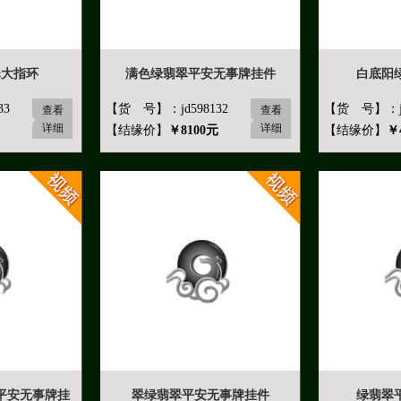
翠大指环
满色绿翡翠平安无事牌挂件
白底阳
33
【货 号】：jd598132
【货 号】：jd
查看
查看
详细
详细
【结缘价】
￥8100元
【结缘价】
￥
平安无事牌挂
翠绿翡翠平安无事牌挂件
绿翡翠