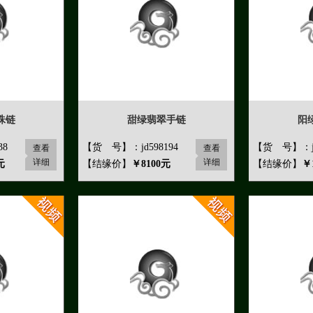
珠链
甜绿翡翠手链
阳
38
【货 号】：jd598194
【货 号】：jd
查看
查看
详细
详细
元
【结缘价】
￥8100元
【结缘价】
￥