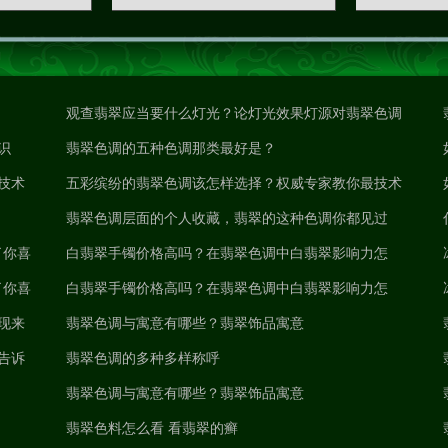
观查翡翠应当要什么灯光？论灯光效果灯源对翡翠色调
识
的危害
翡翠色调的五种色调那类最好是？
技术
五彩缤纷的翡翠色调该怎样选择？权威专家教你最技术
专业的方位
翡翠色调层面的个人收藏，翡翠的这种色调你都见过
了你喜
吗？
白翡翠手镯价格高吗？在翡翠色调中白翡翠影响力怎
了你喜
样？
白翡翠手镯价格高吗？在翡翠色调中白翡翠影响力怎
现来
样？
翡翠色调与寓意有哪些？翡翠饰品寓意
告诉
翡翠色调的多种多样称呼
翡翠色调与寓意有哪些？翡翠饰品寓意
？
翡翠色料怎么看 看翡翠的癣