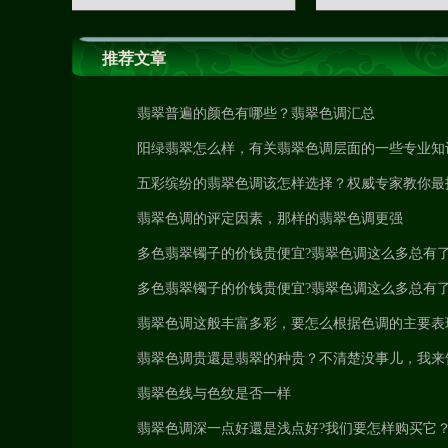
推荐文章
翡翠普遍的颜色有哪些？翡翠色调汇总
阳绿翡翠怎么样，有关翡翠色调层面的一些专业知
五彩缤纷的翡翠色调该怎样选择？权威专家教你最
专业的方位
翡翠色调的评定因素，那样的翡翠色调更强
多色翡翠镯子的价钱贵便宜?翡翠色调这么多总有
爱的一种
多色翡翠镯子的价钱贵便宜?翡翠色调这么多总有
爱的一种
翡翠色调这般丰富多彩，要怎么根据色调的主要表
分辨其优劣呢？
翡翠色调贵還是翡翠的种贵？不清楚没事儿，我来
你！
翡翠色线与色纹是否一样
翡翠色调深一点好還是浅点好?我们要怎样购买它