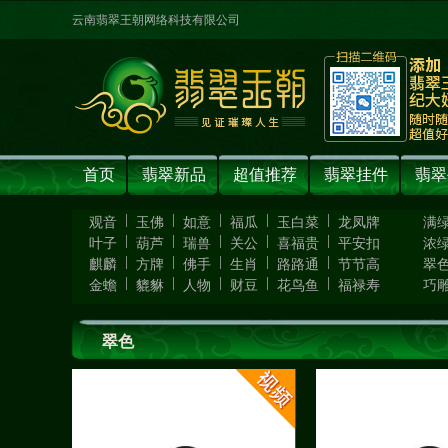
云南翡翠王朝网络科技有限公司
首页
翡翠新品
超值推荐
翡翠挂件
翡翠
|
|
|
|
|
观音
玉佛
如意
福瓜
玉白菜
龙凤牌
满
|
|
|
|
|
叶子
葫芦
瑞兽
关公
喜福贵
平安扣
浓
|
|
|
|
|
麒麟
方牌
佛手
生肖
路路通
节节高
翠
|
|
|
|
|
金蟾
貔貅
人物
财豆
花鸟鱼
福禄寿
巧
翠色