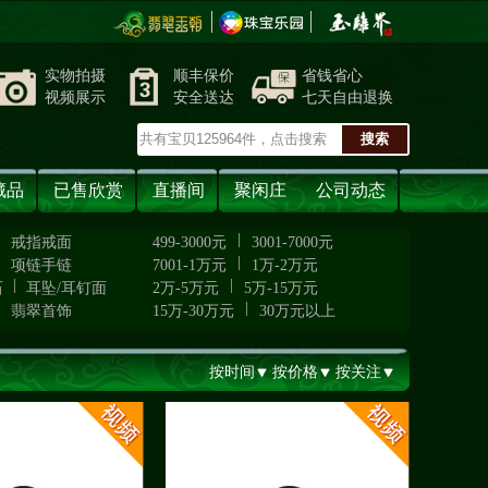
实物拍摄
顺丰保价
省钱省心
视频展示
安全送达
七天自由退换
藏品
已售欣赏
直播间
聚闲庄
公司动态
|
|
戒指戒面
499-3000元
3001-7000元
|
|
项链手链
7001-1万元
1万-2万元
|
|
石
耳坠/耳钉面
2万-5万元
5万-15万元
|
|
翡翠首饰
15万-30万元
30万元以上
按时间
按价格
按关注