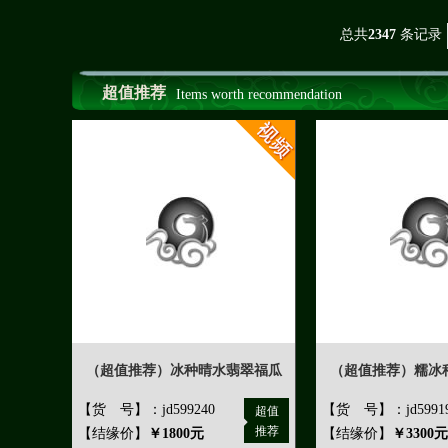
总共
2347
条记录
超值推荐
Items worth recommendation
（超值推荐）冰种晴水翡翠福瓜
（超值推荐）糯冰
【货 号】：jd599240
【货 号】：jd5991
超值
推荐
【结缘价】
￥1800元
【结缘价】
￥3300元