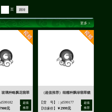
页
跳转
更多 >
）玻璃种略飘花翡翠
（超值推荐）细糯种飘绿翡翠貔
599182
【货 号】：jd599177
超值
超值
推荐
推荐
7900元
【结缘价】
￥2999元