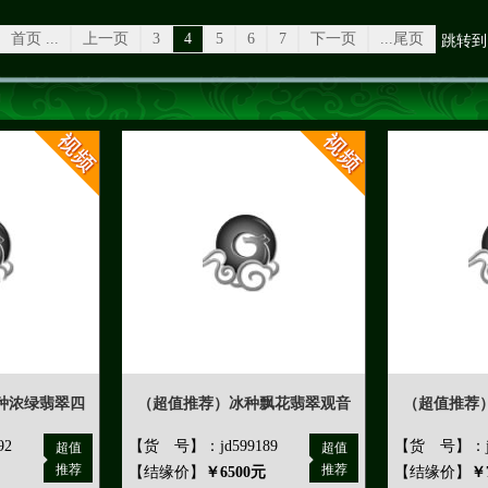
首页 ...
上一页
3
4
5
6
7
下一页
...尾页
跳转到
种浓绿翡翠四
（超值推荐）冰种飘花翡翠观音
（超值推荐
92
【货 号】：jd599189
【货 号】：jd
超值
超值
推荐
推荐
【结缘价】
￥6500元
【结缘价】
￥