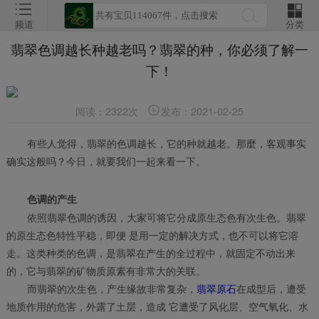
频道
分类
翡翠色调越长种越老吗？翡翠的种，你必须了解一
下！
阅读：2322次
发布：2021-02-25
有些人觉得，翡翠的色调越长，它的种就越老。那麼，客观事实
确实这般吗？今日，就要我们一起来看一下。
色调的产生
依照翡翠色调的诱因，大家可将它分成原生态色有次生色。翡翠
的原生态色特性平稳，即便 是用一定的解决方式，也不可以将它溶
走。这类种类的色调，是翡翠在产生的全过程中，就固定不动出来
的，它与翡翠的矿物质原素有非常大的关联。
而翡翠的次生色，产生缘故非常复杂，
翡翠原石
在成型后，遭受
地质作用的危害，外露了土层，造成 它遭受了风化层、空气氧化、水