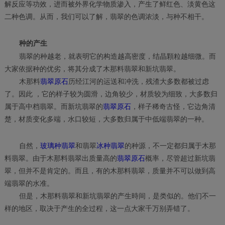
解反应等功效，进而被外界化学物质渗入，产生了鲜红色、淡黄色这
二种色调。从而，我们可以了解，翡翠的色调浓淡，与种不相干。
种的产生
翡翠的种越老，就表明它的构造越高密度，结晶顆粒越细微。而
大家依据种的优劣，将其分成了木那料翡翠和新坑翡翠。
木那料
翡翠原石
历经江河的运送和冲洗，残渣大多数都被过虑
了。因此 ，它的样子较为圆滑，边角较少，材质较为细致，大多数归
属于高中档翡翠。而新坑翡翠的
翡翠原石
，样子稀奇古怪，它边角清
楚，材质变化多端，水口较短，大多数归属于中低端翡翠的一种。
自然，
玻璃种翡翠
和翡翠
冰种翡翠
的种源，不一定都归属于木那
料翡翠。由于木那料翡翠出质量高的
翡翠原石
概率，尽管超过新坑翡
翠，但并不是肯定的。而且，有的木那料翡翠，质量并不可以做到高
端翡翠的水准。
但是，木那料翡翠和新坑翡翠的产生時间，是类似的。他们不一
样的地区，取决于产生的全过程，这一点大家千万别弄错了。