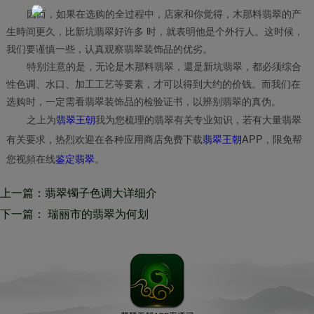
因而，如果在选购的全过程中，店家和你觉得，木那料翡翠的产
生時间更久，比新坑翡翠好许多 时，就表明他是个外行人。这时候，
我们要谨慎一些，认真观察翡翠装饰品的优劣。
特别注意的是，无论是木那料翡翠，還是新坑翡翠，都必须综合
性色调、水口、加工工艺等要素，才可以得到大约的价钱。而我们在
选购时，一定需看翡翠装饰品的检验证书，以辨别翡翠的真伪。
之上为
翡翠王朝
我为您梳理的翡翠有关专业知识，若有大量翡翠
有关要求，热烈欢迎在各种应用商店免费下载
翡翠王朝
APP，限免帮
您视頻在线
鉴定翡翠
。
上一篇：翡翠镯子色调大详细介
绍！翠友们快点儿起來查询！
下一篇： 瑞丽市的翡翠为何划
算？如何防止上当受骗？