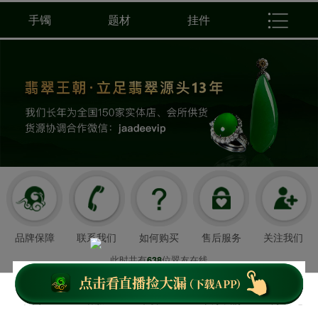
手镯
题材
挂件
品牌保障
联系我们
如何购买
售后服务
关注我们
此时共有
位翠友在线
638
翡翠王朝成立于2008年3月21日
我们以超值好珠宝和舒心服务造福顾客，
首页
客服
下载APP
关于我们
个人中心
云南翡翠王朝网络科技有限公司