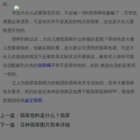
的。
并且大伙儿还要留意区别，不必被一些b货翡翠给蒙蔽了，尽管色
调看起来漂亮，可是却并并不是真实的纯天然翡翠，这也是大伙儿要
留意区别的。
那样剖析以后，大伙儿感觉翡翠什么样最好是呢？翠绿色是大量
人想要接纳的，也确实很好看，是大家认可漂亮的翡翠色调。可是大
伙儿在挑选的情况下还要联系实际状况开展挑选，像有些人很有可能
合适配戴乳白色的
翡翠镯子
而不是翠绿色的，此刻 挑选合适的是更强
一些的。
之上为翡翠皇朝我为您梳理的翡翠有关专业知识，若有大量翡翠
有关要求，热烈欢迎在各种应用商店免费下载翡翠皇朝APP，限免帮
您视頻在线
鉴定翡翠
。
上一篇：翡翠危料是什么？翡翠
危料有什么特点
下一篇：豆种翡翠图片简单详细
介绍，及其豆种翡翠市场前景怎