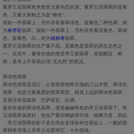
紫罗兰花翡翠愈来愈受大家热烈欢迎。紫罗兰花翡翠的蓝紫
色，又被大家称之为是“椿色”。
假如一件翡翠上，另外存有着翠绿色、蓝紫色二种色调，则
为
春带彩
翡翠。假如一件翡翠上，另外存有着淡黄色、翠绿
色、蓝紫色、白，则为
福禄寿
翡翠。
紫罗兰花翡翠的生产量不高。蓝紫色是翡翠的原生态色之
一。在其中，最有价值的便是帝王紫翡翠，其形醒目、鲜
艳，基本上不容易出現“见光死”的状况。
翠绿色翡翠
翠绿色翡翠是流行，占有翡翠销售市场的江山半壁。翠绿色
翡翠，也是大家最爱的翡翠类型。材质上品的翠绿色翡翠，
其形没有高级灰、巴萨诺瓦、白调。
最有价值的翠绿色翡翠，便是赫赫有名的帝王绿翡翠了。帝
王绿翡翠虽然好，但生产量却稀缺得可伶。物稀为贵，因此
，帝王绿翡翠的影子多出現在全球各种交易会上，一般的翡
翠销售市场上非常少见获得它，十分值钱。