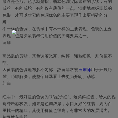
最终是色形。色形就是指，翡翠色调实际遍布的形状，有的
成丝，有的成坨，有的仅有薄薄的一点。清晰地掌握翡翠的
色形，才可以对它的色调优劣的主要表现作出更精确的分
辨。
不一样的色调，在翡翠中有不一样的主要表现。色调的主要
表现，也是决策翡翠使用价值的关键要素之一。
黄翡
高品质的黄翡，其色调若光亮、纯粹，顆粒细致，则价值不
菲。
因黄翡的色调遍布多不匀称，故黄翡常被
玉雕师
用于开展巧
雕、巧雕解决，使整个翡翠看上去更为开朗、动感。
红翡
红翡中，最好是的色调为“鸡冠子红”。这类鲜红色，给人的视
觉冲击感极强，如果是色调浓厚，水口又好的红翡，则为百
里挑一的精典，其使用价值也很高，有非常大的发展潜力。
紫罗兰花翡翠