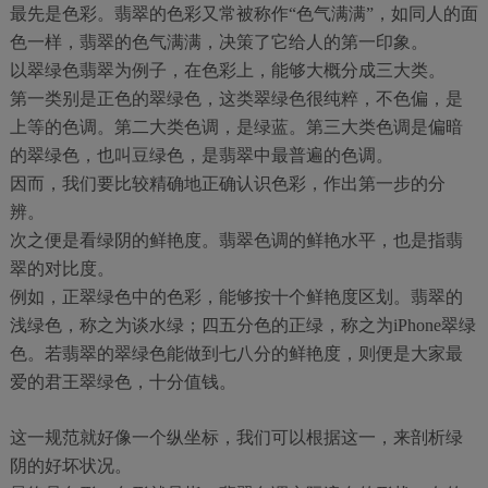
最先是色彩。翡翠的色彩又常被称作“色气满满”，如同人的面
色一样，翡翠的色气满满，决策了它给人的第一印象。
以翠绿色翡翠为例子，在色彩上，能够大概分成三大类。
第一类别是正色的翠绿色，这类翠绿色很纯粹，不色偏，是
上等的色调。第二大类色调，是绿蓝。第三大类色调是偏暗
的翠绿色，也叫豆绿色，是翡翠中最普遍的色调。
因而，我们要比较精确地正确认识色彩，作出第一步的分
辨。
次之便是看绿阴的鲜艳度。翡翠色调的鲜艳水平，也是指翡
翠的对比度。
例如，正翠绿色中的色彩，能够按十个鲜艳度区划。翡翠的
浅绿色，称之为谈水绿；四五分色的正绿，称之为iPhone翠绿
色。若翡翠的翠绿色能做到七八分的鲜艳度，则便是大家最
爱的君王翠绿色，十分值钱。
这一规范就好像一个纵坐标，我们可以根据这一，来剖析绿
阴的好坏状况。