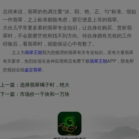
总得来说，翡翠的色调注重“浓、阳、艳、正、匀”标准。假如
一件翡翠，之上标准都能考虑，那它便是上等的翡翠。
大伙儿平常要多累积翡翠专业知识，让自身在购买、赏析翡
翠时，不会那麼茫然和找不到方向。待自身拥有充裕的工作
经验后，看翡翠时，就能保证心中有数了。
之上为
翡翠王朝
我为您梳理的翡翠有关专业知识，若有大量翡翠
有关要求，热烈欢迎在各种应用商店免费下载
翡翠王朝
APP，限免帮
您视頻在线
鉴定翡翠
。
上一篇：选择翡翠镯子时，绝大
多数人都是会踏入什么错误观
下一篇：市场价一千块和一万块
念？快讨论一下，你有没有中招
的翡翠，他们的区别在哪儿？
了没有？