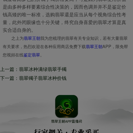
是由多种多样要素综合性决策的，因而色调并并不是鉴定价
钱高矮的唯一标准，选购翡翠還是应当从每个视角综合性考
量，此外闭眼缘也十分关键，终究自身喜爱的翡翠才算是真
实合适自身的。
之上为
翡翠王朝
我为您梳理的翡翠有关专业知识，若有大量翡翠
有关要求，热烈欢迎在各种应用商店免费下载
翡翠王朝
APP，限免帮
您视頻在线
鉴定翡翠
。
上一篇：翡翠冰种满绿翡翠手镯
价格如何？一样是满绿翡翠价钱
下一篇：翡翠镯子翡翠冰种价钱
为什么相距许多 ？
偏贵吗？为什么说翡翠冰种翡翠
里不仅有温和又有凌厉？