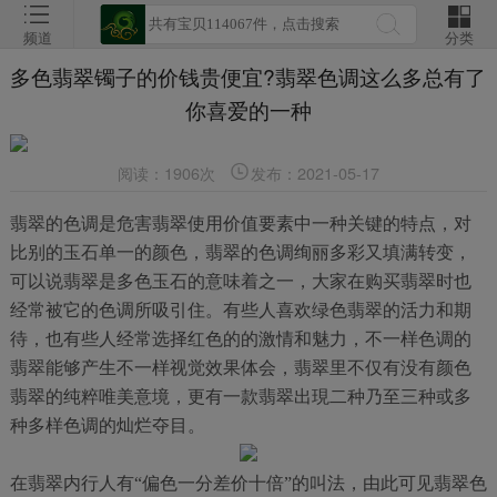
频道
分类
多色翡翠镯子的价钱贵便宜?翡翠色调这么多总有了
你喜爱的一种
阅读：1906次
发布：2021-05-17
翡翠的色调是危害翡翠使用价值要素中一种关键的特点，对
比别的玉石单一的颜色，翡翠的色调绚丽多彩又填满转变，
可以说翡翠是多色玉石的意味着之一，大家在购买翡翠时也
经常被它的色调所吸引住。有些人喜欢绿色翡翠的活力和期
待，也有些人经常选择红色的的激情和魅力，不一样色调的
翡翠能够产生不一样视觉效果体会，翡翠里不仅有没有颜色
翡翠的纯粹唯美意境，更有一款翡翠出現二种乃至三种或多
种多样色调的灿烂夺目。
在翡翠内行人有“偏色一分差价十倍”的叫法，由此可见翡翠色