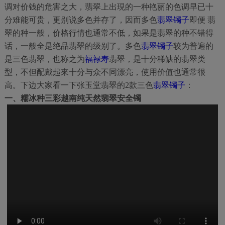
调对价钱的危害之大，翡翠上出現的一种艳丽的色调早已十
分难能可贵，更别说多色并存了，因而多色
翡翠镯子
即便 翡
翠的种一般，价格行情也通常不低，如果是翡翠的种不错得
话，一般全是绝品翡翠的级别了。多色
翡翠镯子
较为普遍的
是三色翡翠，也称之为
福禄寿
翡翠，是十分稀缺的翡翠类
型，不但配戴起來十分与众不同漂亮，使用价值也通常很
高。下边大家看一下张玉堂翡翠的2款三色
翡翠镯子
：
一、糯冰种三彩越南纯天然翡翠安全镯