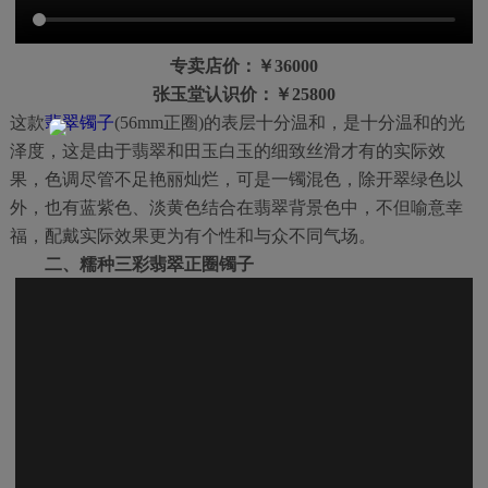
专卖店价：￥36000
张玉堂认识价：￥25800
这款
翡翠镯子
(56mm正圈)的表层十分温和，是十分温和的光
泽度，这是由于翡翠和田玉白玉的细致丝滑才有的实际效
果，色调尽管不足艳丽灿烂，可是一镯混色，除开翠绿色以
外，也有蓝紫色、淡黄色结合在翡翠背景色中，不但喻意幸
福，配戴实际效果更为有个性和与众不同气场。
二、糯种三彩翡翠正圈镯子