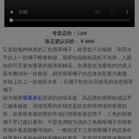
专卖店价：5200
张玉堂认识价：￥4000
它是款糯种材质的三色翡翠镯子，材质也十分细致，明亮水
平比上一款镯子略微稍逊，翡翠结晶顆粒疏松不光滑，人眼
由此可见更加显著的残渣和棉花，色调是在浅紫色的功底上
面有飘绿和一抹黄翡，因而翡翠镯子的总体色彩更为素雅，
价钱上比上一款相距许多 ，归属于性价比高较高的混色翡翠
镯子。
因为翡翠
翡翠原石
資源的持续采掘，高品质的翡翠制成品早
已越来越低，高端翡翠的价钱也是处在持续增涨的发展趋
势，在翡翠发展趋势的市场行情和发展趋势下，三色的翡翠
镯子早已难以看到，可是色调较为淡的三色翡翠镯子在销售
市场中還是能够寻找的。一般状况下三色翡翠镯子的总体价
钱显著比多色的价钱手镯价格要高，可是因为翡翠使用价值