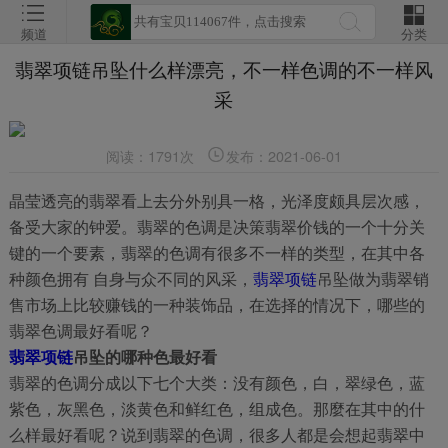
频道
分类
翡翠项链吊坠什么样漂亮，不一样色调的不一样风
采
阅读：1791次
发布：2021-06-01
晶莹透亮的翡翠看上去分外别具一格，光泽度颇具层次感，
备受大家的钟爱。翡翠的色调是决策翡翠价钱的一个十分关
键的一个要素，翡翠的色调有很多不一样的类型，在其中各
种颜色拥有 自身与众不同的风采，
翡翠项链
吊坠做为翡翠销
售市场上比较赚钱的一种装饰品，在选择的情况下，哪些的
翡翠色调最好看呢？
翡翠项链
吊坠的哪种色最好看
翡翠的色调分成以下七个大类：没有颜色，白，翠绿色，蓝
紫色，灰黑色，淡黄色和鲜红色，组成色。那麼在其中的什
么样最好看呢？说到翡翠的色调，很多人都是会想起翡翠中