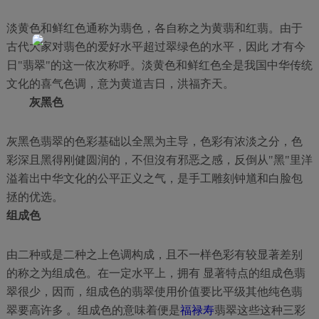
淡黄色和鲜红色通称为翡色，各自称之为黄翡和红翡。由于
古代大家对翡色的爱好水平超过翠绿色的水平，因此 才有今
日"翡翠"的这一依次称呼。淡黄色和鲜红色全是我国中华传统
文化的喜气色调，意为黄道吉日，洪福齐天。
灰黑色
灰黑色翡翠的色彩基础以全黑为主导，色彩有浓淡之分，色
彩深且黑得刚健圆润的，不但沒有邪恶之感，反倒从"黑"里洋
溢着出中华文化的公平正义之气，是手工雕刻钟馗和白脸包
拯的优选。
组成色
由二种或是二种之上色调构成，且不一样色彩有较显著差别
的称之为组成色。在一定水平上，拥有 显著特点的组成色翡
翠很少，因而，组成色的翡翠使用价值要比平级其他纯色翡
翠要高许多 。组成色的意味着便是
福禄寿
翡翠这些这种三彩