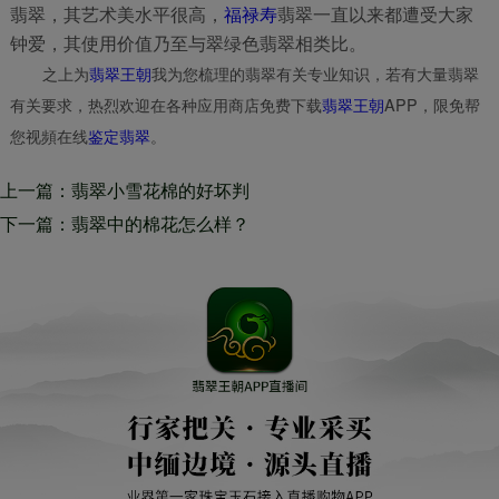
翡翠，其艺术美水平很高，
福禄寿
翡翠一直以来都遭受大家
钟爱，其使用价值乃至与翠绿色翡翠相类比。
之上为
翡翠王朝
我为您梳理的翡翠有关专业知识，若有大量翡翠
有关要求，热烈欢迎在各种应用商店免费下载
翡翠王朝
APP，限免帮
您视頻在线
鉴定翡翠
。
上一篇：翡翠小雪花棉的好坏判
断，小雪花棉怎么样
下一篇：翡翠中的棉花怎么样？
有些人说翡翠中的棉花是会越来
越少的？不对！