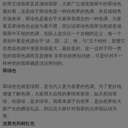
的帝王绿翡翠及其满绿翡翠，大家广泛感觉翡翠中的翠绿色
最好看，这是由于翠绿色是一种自然界的色调，并且就销售
市场来讲，翠绿色是最合乎大家审美观念的一种色调，大家
看见翠绿色也会较为看不惯，所以说翠绿色翡翠当然就变成
翡翠中不错的色调，实际上这仅仅一个含糊的定义，每一个
类别中要是色调合乎"浓，阳，正，艳，匀"五个特性，那麼它
在类似色调中便是等级最大，最好是的。这一点对于同一类
型的翡翠色调而言是拥有 非常好的辨别功效，可是针对不一
样种类的翡翠确是没法辨别的。
翠绿色
翠绿色也就是绿阴，是当代人更为喜爱的色调。为了更好地
便捷了解色调，大家用大自然的事情来形容，如天然祖母
绿，幼苗绿，蓝水绿等。翡翠来源于自然界，是自然界给大
家产生的赠送礼品，所以说大家针对翡翠的点评就以绿为
尊。
淡黄色和鲜红色