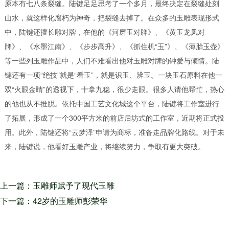
原本有七八条裂缝。陆键足足思考了一个多月，最终决定在裂缝处刻
山水，就这样化腐朽为神奇，把裂缝去掉了。
在众多的玉雕表现形式
中，陆键还擅长雕对牌，在他的《河磨玉对牌》、《黄玉龙凤对
牌》、《水墨江南》、《步步高升》、《抓住机“玉”》、《薄胎玉壶》
等一些列玉雕作品中，人们不难看出他对玉雕对牌的钟爱与倾情。
陆
键还有一项“绝技”就是“看玉”，就是识玉、辨玉。一块玉石原料在他一
双“火眼金睛”的透视下，十拿九稳，很少走眼。很多人请他帮忙，热心
的他也从不推脱。
依托中国工艺文化城这个平台，陆键将工作室进行
了拓展，形成了一个300平方米的前店后坊式的工作室，近期将正式投
用。此外，陆键还将“云梦泽”申请为商标，准备走品牌化路线。
对于未
来，陆键说，他看好玉雕产业，将继续努力，争取有更大突破。
上一篇：玉雕师赋予了现代玉雕
艺术比传统玉雕艺术更具魅力的
下一篇：42岁的玉雕师彭荣华
人文精神价值 玉雕器皿作品的
是福建莆田人 出自他手里的作