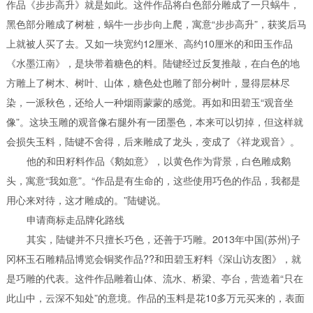
作品《步步高升》就是如此。这件作品将白色部分雕成了一只蜗牛，
黑色部分雕成了树桩，蜗牛一步步向上爬，寓意“步步高升”，获奖后马
上就被人买了去。
又如一块宽约12厘米、高约10厘米的和田玉作品
《水墨江南》，是块带着糖色的料。陆键经过反复推敲，在白色的地
方雕上了树木、树叶、山体，糖色处也雕了部分树叶，显得层林尽
染，一派秋色，还给人一种烟雨蒙蒙的感觉。
再如和田碧玉“观音坐
像”。这块玉雕的观音像右腿外有一团墨色，本来可以切掉，但这样就
会损失玉料，陆键不舍得，后来雕成了龙头，变成了《祥龙观音》。
他的和田籽料作品《鹅如意》，以黄色作为背景，白色雕成鹅
头，寓意“我如意”。
“作品是有生命的，这些使用巧色的作品，我都是
用心来对待，这才雕成的。”陆键说。
申请商标走品牌化路线
其实，陆键并不只擅长巧色，还善于巧雕。2013年中国(苏州)子
冈杯玉石雕精品博览会铜奖作品??和田碧玉籽料《深山访友图》，就
是巧雕的代表。
这件作品雕着山体、流水、桥梁、亭台，营造着“只在
此山中，云深不知处”的意境。作品的玉料是花10多万元买来的，表面