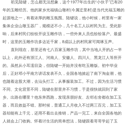
初见陆键，怎么都无法想象，这个1977年出生的“小伙子”已有20
年的玉雕经历。他的家乡光福镇山墩村(今属迂里村)是当代光福玉雕的
起源地之一，有着浓厚的雕玉氛围。
陆键说，他小时候，村里有一家
集体企业山墩玉器厂，规模还不小，几十名工人以村民为主。受此影
响，后来村民们纷纷开设玉雕作坊，一些外来人员也纷纷落户。最盛
时，这里的玉雕作坊多达近千家，8成以上的村民家可闻琢玉声。
直到现在，那里还有七八百家玉雕作坊，其中当地人开的占一半
以上，此外还有浙江人、河南人、安徽人、四川人、黑龙江人等所开
的。
虽然从小耳濡目染，但陆键一开始并没有吃玉雕饭。初中毕业
后，正好邓小平南方讲话发表不久，全国各地掀起了南下淘金潮，他
也随着这股大潮，去汕头打工，从事服装加工。
不过，因为生活习惯
不同、文化背景不同，陆键在那里并不习惯，于是很快就回到了家
乡。
出路在哪里？他东奔西跑，发现亲朋好友、左邻右舍都在加工玉
器，而且效益不错。那时候，普通工人月收入不过两三百元，加工玉
器却能有上千元，还用不着出去推销，产品一完工，来自全国各地的
人就会上门收购。
怀着讨生活的简单想法，陆键跟着哥哥学起了玉