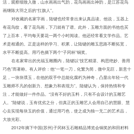
活，观察细致入微，山水画画出气韵，花鸟画画出神韵，是江苏花鸟
画继陈大羽之后的“扛旗人”。
对收藏的名家字画，陆键也经常拿出来认真品读。他说，玉器上
有花鸟纹，看了花鸟画，下刀就有了谱。
此外，玉雕方面的书他也买
了上百本，平均每天要花一两个小时阅读。他还经常看文学作品。
艺
术是相通的。正是这样的学习、积累，让陆键的雕玉思路不断拓宽，
水平不断提高。
用巧色摘下两个“子冈杯”铜奖。
在名家辈出的光福玉雕圈内，陆键以“技艺精湛、构思绝妙、善用
巧色”而著称。有人评价：他“一笔一刀，化繁为简，微中见巨，新意十
足，一块块璞玉，在他的双手中总能化腐朽为神奇，凸显出年轻一代
玉雕师不凡的创新力、想象力和表现力”。
陆键认为，保持热情和专
注，才能做好一件作品。“没有不好的玉料，只有不会设计的玉雕艺
人。”陆键说，玉有优劣之分，但真正的玉雕艺人会用自己的慧眼、慧
心去实现每块玉的价值，通过用巧色，使之成为独一无二的艺术品，
大放光彩。
2012年摘下中国(苏州)子冈杯玉石雕精品博览会铜奖的和田籽料