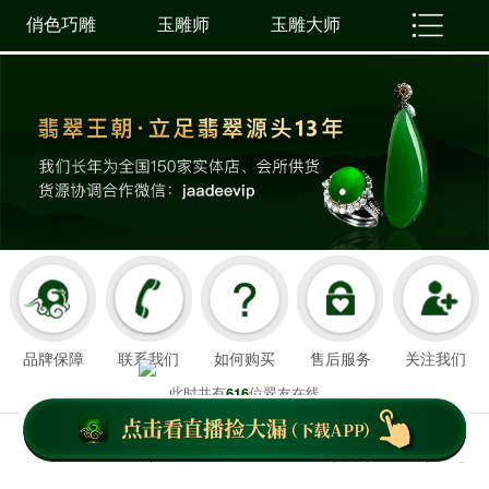
俏色巧雕
玉雕师
玉雕大师
品牌保障
联系我们
如何购买
售后服务
关注我们
此时共有
位翠友在线
616
翡翠王朝成立于2008年3月21日
我们以超值好珠宝和舒心服务造福顾客，
首页
客服
下载APP
关于我们
个人中心
云南翡翠王朝网络科技有限公司