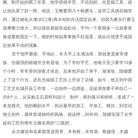
雕。刚开始的两三年里，他学得很辛苦。不说别的，光是烧工具，就
让他头晕了好一阵。
他说，玉雕要用几十根磨头，这些工具插在轴管
内，通过烧化火漆(封口漆)再冷却的办法固定起来。但因为磨头打磨玉
器摩擦力很大，所以很容易损坏或松动，平均一个星期多一点就要更
换或重新固定一下。烧的时候如果掌握不好温度，就会出现烫手或固
定效果不佳的现象。
至于指甲磨损、手泡白，冬天手上生满冻疮，那就更是家常便
饭。
但倔强的陆键并没有退缩。为了学好手艺，他每天至少要学10多
个小时，常常弄到深夜才休息。
后来他开始了单干。渐渐地，陆键爱
上了这个行当，还在光福镇工艺街上开设了店铺。如今，他又到中国
工艺文化城开设工作室，一边创作一边授徒，连徒弟加妻子和自己一
共8个人，从采购玉石原料到设计、制作，再到展示和销售，形成了一
条龙模式。
他的雕刻水平，则从最早的加工、半加工、模仿，到尝试
独立创作，最终形成独特的风格。
就这样，20年间，陆键实现了从学
徒到工匠到青年玉雕名师的“三级跳”。
从古建筑和名家那里汲营养。
木有根，水有源。根越强，木越