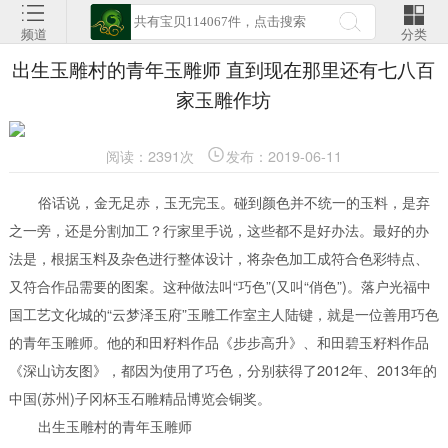
频道
分类
出生玉雕村的青年玉雕师 直到现在那里还有七八百
家玉雕作坊
阅读：2391次
发布：2019-06-11
俗话说，金无足赤，玉无完玉。碰到颜色并不统一的玉料，是弃
之一旁，还是分割加工？
行家里手说，这些都不是好办法。最好的办
法是，根据玉料及杂色进行整体设计，将杂色加工成符合色彩特点、
又符合作品需要的图案。这种做法叫“巧色”(又叫“俏色”)。
落户光福中
国工艺文化城的“云梦泽玉府”玉雕工作室主人陆键，就是一位善用巧色
的青年玉雕师。他的和田籽料作品《步步高升》、和田碧玉籽料作品
《深山访友图》，都因为使用了巧色，分别获得了2012年、2013年的
中国(苏州)子冈杯玉石雕精品博览会铜奖。
出生玉雕村的青年玉雕师