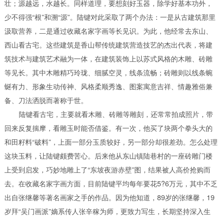
壮；源越远，水越长。
同样道理，要想刻好玉器，除学好基本功外，
少不得强“根”和溯“源”。陆键对此采取了两个办法：一是从古建筑那里
汲取营养，二是通过收藏名家字画等长见识。
为此，他经常去东山、
西山看古宅。这些建筑是香山帮传统建筑营造技艺的杰出代表，将建
筑技术与建筑艺术融为一体，在建筑装饰上以苏式风格的木雕、砖雕
等见长。其中木雕精巧玲珑、细腻空灵，线条流畅；砖雕则以线条蜿
蜒有力、形象生动传神、风格柔顺秀逸、图案寓意吉祥、情趣雅俗兼
备、刀法洒脱而著称于世。
陆键看古宅，主要就看木雕、砖雕等雕刻，还常常拍成照片，带
回来反复揣摩，看雕玉时能否借鉴。有一次，他买了块两个拳头大的
和田籽料“破料”，上面一部分玉质较好，另一部分却很差劲。怎么处理
这块玉料，让陆键颇费苦心。后来他从东山镇陆巷村的一座砖雕门楼
上受到启发，巧妙地雕上了“东坡夜游赤壁”图，结果被人高价抢购而
去。
在收藏名家字画方面，目前陆键平均每年要花5?6万元，其中不乏
出自张继馨等著名画家之手的作品。因为他知道，89岁的张继馨，19
岁拜“吴门画派”嫡系传人张辛稼为师，更致力写生，长期坚持深入生