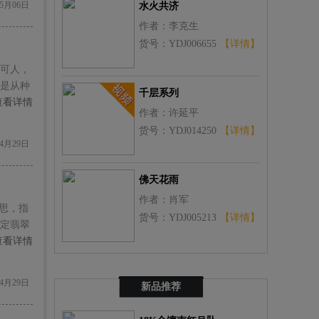
5月06日
水火共济
作者：李克生
货号：YDJ006655
【详情】
可人，
是从种
千层系列
查看详情
作者：许延平
货号：YDJ014250
【详情】
4月29日
佛天花雨
作者：肖军
思，指
货号：YDJ005213
【详情】
定翡翠
决定翡
查看详情
4月29日
新品推荐