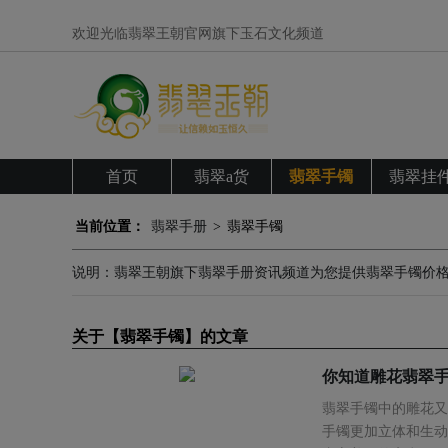
欢迎光临翡翠王朝官网旗下玉石文化频道
首页
翡翠a货
翡翠手镯
翡翠挂
当前位置：
翡翠手册
>
翡翠手镯
说明：翡翠王朝旗下翡翠手册资讯频道为您提供翡翠手镯价
关于【翡翠手镯】的文章
你知道雕花翡翠手
翡翠手镯中的雕花又
手镯更加立体和生动