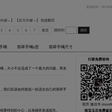
发布时间：2021年0
方向键←】 【右方向键→】 快捷翻页
跳转到
跳转
3
4
5
6
7
尾页
手镯
翡翠手镯a货
翡翠手镯尺寸
行家免费咨询
镯，大小不合适成了一个最大的问题。翠友
手镯尺寸大小的问题。那么我们应该怎样选
，我们应该如何挑选一款适合自己的翡翠手
雨芳 微信号:nhzm0
候要特别的小心，以免碰坏造成损失。
珠宝玉石免费鉴