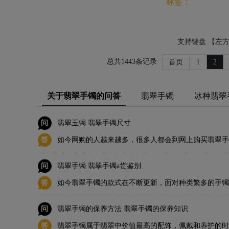
标签：
支持键盘 【左
总共1443条记录
首页
1
2
关于翡翠手镯的问答
翡翠手镯
冰种翡翠
问
翡翠玉镯 翡翠手镯尺寸
答
如今网购的人越来越多，很多人都会到网上购买翡翠手
们往往只是根据自己的喜好去挑选手镯，很少会去关注
问
翡翠手镯 翡翠手镯a货鉴别
择翡翠手镯的大小呢？
答
如今翡翠手镯的款式在不断更新，面对种类繁多的手镯
镯呢？
问
翡翠手镯的保养方法 翡翠手镯的保养知识
答
翡翠手镯属于翡翠中价值最高的配饰，佩戴和养护的时