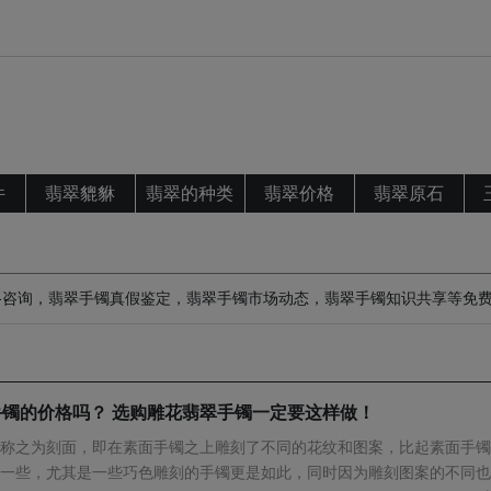
件
翡翠貔貅
翡翠的种类
翡翠价格
翡翠原石
格咨询，翡翠手镯真假鉴定，翡翠手镯市场动态，翡翠手镯知识共享等免
镯的价格吗？ 选购雕花翡翠手镯一定要这样做！
称之为刻面，即在素面手镯之上雕刻了不同的花纹和图案，比起素面手镯
一些，尤其是一些巧色雕刻的手镯更是如此，同时因为雕刻图案的不同也