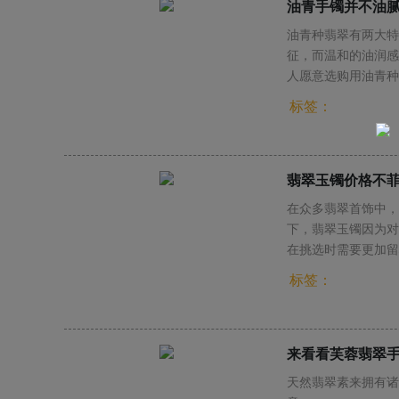
油青手镯并不油
油青种翡翠有两大特
征，而温和的油润感
人愿意选购用油青种
标签：
翡翠玉镯价格不
在众多翡翠首饰中，
下，翡翠玉镯因为对
在挑选时需要更加留
标签：
来看看芙蓉翡翠
天然翡翠素来拥有诸