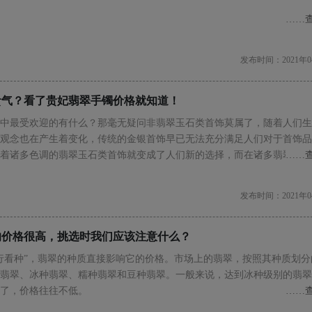
……
发布时间：2021年0
贵气？看了贵妃翡翠手镯价格就知道！
中最受欢迎的有什么？那毫无疑问非翡翠玉石类首饰莫属了，随着人们生
观念也在产生着变化，传统的金银首饰早已无法充分满足人们对于首饰品
着诸多色调的翡翠玉石类首饰就变成了人们新的选择，而在诸多翡翠玉石
……
当今最为流行的翡翠玉石了。
发布时间：2021年0
的价格很高，挑选时我们应该注意什么？
行看种”，翡翠的种质直接影响它的价格。市场上的翡翠，按照其种质划分
翡翠、冰种翡翠、糯种翡翠和豆种翡翠。一般来说，达到冰种级别的翡翠
了，价格往往不低。
……