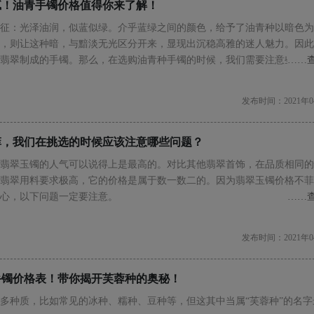
腻！油青手镯价格值得你来了解！
征：光泽油润，似蓝似绿。介乎蓝绿之间的颜色，给予了油青种以暗色为
，则让这种暗，与黯淡无光区分开来，显现出沉稳高雅的迷人魅力。因此
翡翠制成的手镯。那么，在选购油青种手镯的时候，我们需要注意些什么
……
发布时间：2021年0
菲，我们在挑选的时候应该注意哪些问题？
翡翠玉镯的人气可以说得上是最高的。对比其他翡翠首饰，在品质相同的
翡翠用料要求极高，它的价格是属于数一数二的。因为翡翠玉镯价格不菲
心，以下问题一定要注意。
……
发布时间：2021年0
手镯价格表！带你揭开芙蓉种的奥秘！
多种质，比如常见的冰种、糯种、豆种等，但这其中当属“芙蓉种”的名字