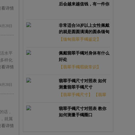
后会越来越值钱，有一件你
查看详情
都赚翻了！
非常适合50岁以上女性佩戴
4月28日
的就是圆圆满满的圆条缅甸
翡翠手镯
【缅甸翡翠手镯鉴定】
【天然缅甸翡翠手镯】
活水平
佩戴翡翠手镯对身体有什么
好处
多样化
首饰
查看详情
【翡翠手镯瑕疵常识】
【翡翠手镯a货是什么意
翡翠手镯尺寸对照表 如何
4月28日
思】
测量翡翠手镯尺寸
【翡翠手镯尺寸】
【翡翠
手镯尺寸对照】
翡翠手镯尺寸对照表 教你
的话，
如何测量手镯圈口
，就属
查看详情