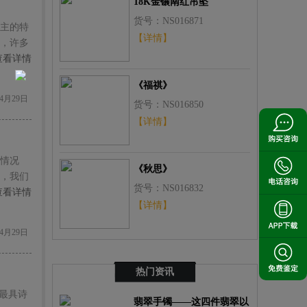
18K金镶南红吊坠
货号：NS016871
主的特
【详情】
，许多
呢？
查看详情
《福祺》
4月29日
货号：NS016850
【详情】
情况
《秋思》
，我们
货号：NS016832
查看详情
【详情】
4月29日
热门资讯
最具诗
翡翠手镯——这四件翡翠以