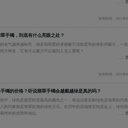
……
发布时间：2021年0
翡翠手镯，到底有什么亮眼之处？
的名气越来越响亮，很多翡翠爱好者都被它清新柔和的身影所吸引，一发
何方神圣，它有什么魅力可以做到人见人爱呢？
……
发布时间：2021年0
翠手镯的价格？听说翡翠手镯会越戴越绿是真的吗？
色中，绿色是接受程度最高的颜色之一，有说法甚至称绿色是翡翠的代表
人的印象都是青翠欲滴的绿色玉石。在历年的高端珠宝拍卖会上，绿色翡
着绝对的优势和地位。
……