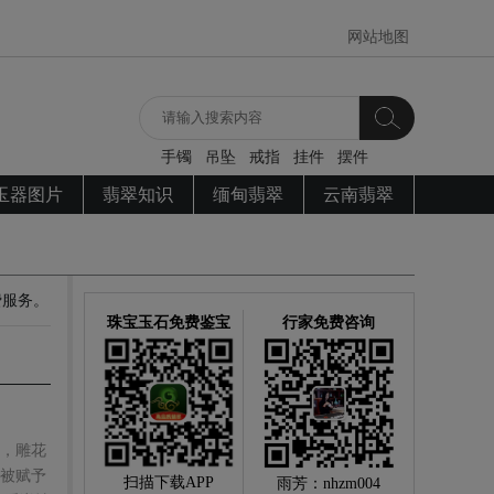
网站地图
手镯
吊坠
戒指
挂件
摆件
玉器图片
翡翠知识
缅甸翡翠
云南翡翠
费服务。
珠宝玉石免费鉴宝
行家免费咨询
，雕花
被赋予
扫描下载APP
雨芳：nhzm004