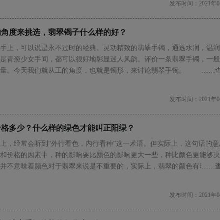
发布时间：2021年0
的角度来挑选，翡翠镯子什么样的好？
手上，可以说是永不过时的经典。灵动精致的翡翠手镯，通透水润，温润
是青葱少女手间，都可以很好地彰显迷人风韵。评价一条翡翠手镯，一般
量。今天我们就从工的角度，也就是镯形，来讨论翡翠手镯。
……
发布时间：2021年0
价格多少？什么样的绿色才能叫正阳绿？
上，经常会听到“外行看色，内行看种”这一术语。但实际上，这句话的意
和价格的因素中，种的影响要比颜色的影响更大一些，种比颜色更能够决
并不意味着颜色对于翡翠来说是不重要的，实际上，翡翠的颜色有时也是
……
来，就来带大家看看目前市场上流行的正阳绿。
发布时间：2021年0