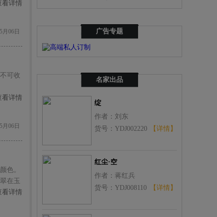
查看详情
广告专题
5月06日
不可收
名家出品
查看详情
绽
作者：刘东
5月06日
货号：YDJ002220
【详情】
红尘·空
颜色。
作者：蒋红兵
翠在玉
货号：YDJ008110
【详情】
查看详情