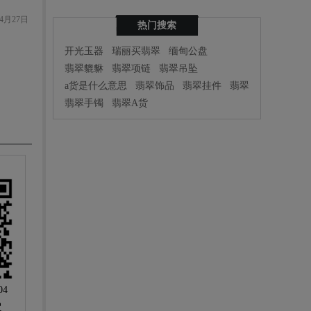
4月27日
热门搜索
开光玉器
瑞丽买翡翠
缅甸公盘
翡翠貔貅
翡翠项链
翡翠吊坠
a货是什么意思
翡翠饰品
翡翠挂件
翡翠
翡翠手镯
翡翠A货
04
定