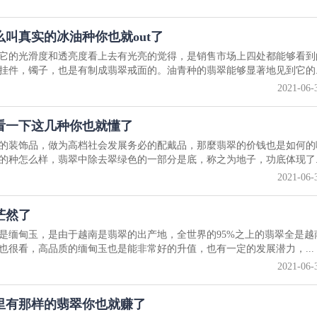
款独一无二精美天然翡翠饰品
叫真实的冰油种你也就out了
它的光滑度和透亮度看上去有光亮的觉得，是销售市场上四处都能够看到
挂件，镯子，也是有制成翡翠戒面的。油青种的翡翠能够显著地见到它的..
2021-06-
看一下这几种你也就懂了
的装饰品，做为高档社会发展务必的配戴品，那麼翡翠的价钱也是如何的
的种怎么样，翡翠中除去翠绿色的一部分是底，称之为地子，功底体现了..
2021-06-
茫然了
是缅甸玉，是由于越南是翡翠的出产地，全世界的95%之上的翡翠全是越
也很看，高品质的缅甸玉也是能非常好的升值，也有一定的发展潜力，...
2021-06-
里有那样的翡翠你也就赚了