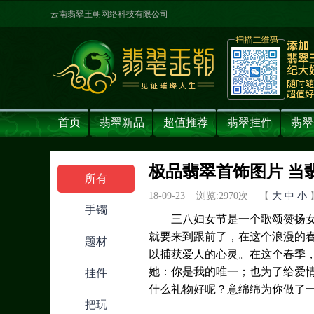
云南翡翠王朝网络科技有限公司
首页
翡翠新品
超值推荐
翡翠挂件
翡翠
极品翡翠首饰图片 当
所有
18-09-23 浏览:
2970
次 【
大
中
小
手镯
三八妇女节是一个歌颂赞扬女性
就要来到跟前了，在这个浪漫的
题材
以捕获爱人的心灵。在这个春季
她：你是我的唯一；也为了给爱情
挂件
什么礼物好呢？意绵绵为你做了
把玩