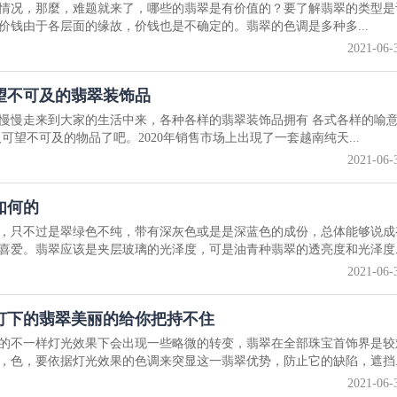
情况，那麼，难题就来了，哪些的翡翠是有价值的？要了解翡翠的类型是
价钱由于各层面的缘故，价钱也是不确定的。翡翠的色调是多种多...
2021-06-
望不可及的翡翠装饰品
慢慢走来到大家的生活中来，各种各样的翡翠装饰品拥有 各式各样的喻
可望不可及的物品了吧。2020年销售市场上出現了一套越南纯天...
2021-06-
如何的
，只不过是翠绿色不纯，带有深灰色或是是深蓝色的成份，总体能够说成
喜爱。翡翠应该是夹层玻璃的光泽度，可是油青种翡翠的透亮度和光泽度..
2021-06-
灯下的翡翠美丽的给你把持不住
的不一样灯光效果下会出现一些略微的转变，翡翠在全部珠宝首饰界是较
，色，要依据灯光效果的色调来突显这一翡翠优势，防止它的缺陷，遮挡..
2021-06-