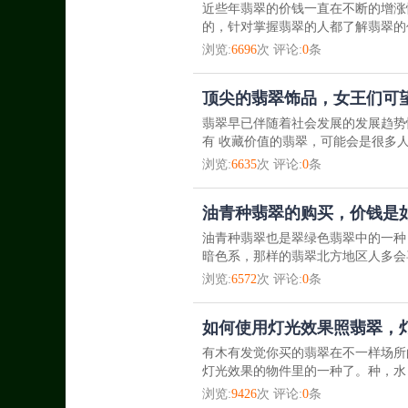
近些年翡翠的价钱一直在不断的增涨
的，针对掌握翡翠的人都了解翡翠的
浏览:
6696
次 评论:
0
条
顶尖的翡翠饰品，女王们可
翡翠早已伴随着社会发展的发展趋势
有 收藏价值的翡翠，可能会是很多人
浏览:
6635
次 评论:
0
条
油青种翡翠的购买，价钱是
油青种翡翠也是翠绿色翡翠中的一种
暗色系，那样的翡翠北方地区人多会
浏览:
6572
次 评论:
0
条
如何使用灯光效果照翡翠，
有木有发觉你买的翡翠在不一样场所
灯光效果的物件里的一种了。种，水
浏览:
9426
次 评论:
0
条