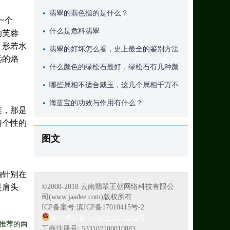
翡翠的翡色指的是什么？
一个
什么是危料翡翠
的芙蓉
，形若水
翡翠的好坏怎么看，史上最全的鉴别方法
远的烙
什么颜色的绿松石最好，绿松石有几种颜
色
哪些属相不适合戴玉，这几个属相千万不
可戴玉
海蓝宝的功效与作用有什么？
连，那是
着个性的
图文
胸针别在
是肩头
©2008-2018 云南翡翠王朝网络科技有限公
司(www.jaadee.com)版权所有
ICP备案号:滇ICP备17010415号-2
滇公网安备 53310202533232号
推荐的两
工商注册号: 533102100010883