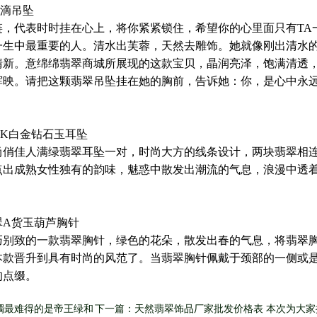
水滴吊坠
链，代表时时挂在心上，将你紧紧锁住，希望你的心里面只有TA
一生中最重要的人。清水出芙蓉，天然去雕饰。她就像刚出清水
清新。意绵绵翡翠商城所展现的这款宝贝，晶润亮泽，饱满清透
辉映。请把这颗翡翠吊坠挂在她的胸前，告诉她：你，是心中永
8K白金钻石玉耳坠
尚俏佳人满绿翡翠耳坠一对，时尚大方的线条设计，两块翡翠相
点出成熟女性独有的韵味，魅惑中散发出潮流的气息，浪漫中透
。
翠A货玉葫芦胸针
巧别致的一款翡翠胸针，绿色的花朵，散发出春的气息，将翡翠
本款晋升到具有时尚的风范了。当翡翠胸针佩戴于颈部的一侧或
的点缀。
镯最难得的是帝王绿和
下一篇：天然翡翠饰品厂家批发价格表 本次为大家