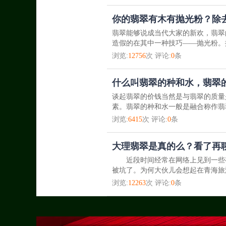
你的翡翠有木有抛光粉？除
翡翠能够说成当代大家的新欢，翡翠
造假的在其中一种技巧——抛光粉。
浏览:
12756
次 评论:
0
条
什么叫翡翠的种和水，翡翠
谈起翡翠的价钱当然是与翡翠的质量
素。翡翠的种和水一般是融合称作翡
浏览:
6415
次 评论:
0
条
大理翡翠是真的么？看了再
近段时间经常在网络上见到一些有
被坑了。为何大伙儿会想起在青海旅
浏览:
12263
次 评论:
0
条