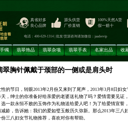
真省好多
源头供货
100%天然A货
良心品牌
厂价直销
假一赔十
电话：400-629-1314 | 批发/货源咨询请加微信：jaadeevip
手镯
翡翠饰品
翡翠杂项
翡翠手表
名家出品
收
翡翠胸针佩戴于颈部的一侧或是肩头时
】
的节日，转眼2013年2月份又来到了尾声，2013年3月8日妇
春天，绅士的你准备好给亲爱的老婆送礼物了吗？爱情需要见证
，选一款永恒不败的玉饰作为礼物送给爱人吧！为了给爱情宣誓
减龄，告诉她：我们的爱如璧玉般历久弥新。那么2013年三八
一份三八妇女节礼物推荐，喜欢对你有帮助。