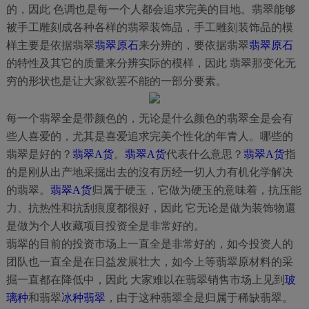
的，因此 色调也是每一个人都会追求完美的目地。翡翠能够
被手工雕刻成各种各样的翡翠装饰品，手工雕刻装饰品的模
样主要是依据翡翠
翡翠原石
来分辨的，要依据翡翠
翡翠原石
的特性及其它的质量来分辨实际的模样，因此 翡翠那变化无
穷的形状也是让大家欲罢不能的一部分要素。
每一个翡翠全是带颜色的，无论是什么颜色的翡翠全是会有
些人喜爱的，尤其是喜爱追求完美个性化的年青人。哪些的
翡翠是好的？
翡翠A货
。
翡翠A货
代表什么意思？
翡翠A货
指
的是刚从出产地采掘出去的沒有历经一切人力有机化学解决
的翡翠。
翡翠A货
归属于硬玉，它做为硬玉的意味着，抗压能
力、抗热性和抗刮痕度都很好，因此 它无论是做为装饰物還
是做为个人收藏项目投资全是非常好的。
翡翠的目前的投资市场上一直全是非常好的，如今投资人的
团队也一直全是在日益发展壮大，如今上等翡翠原材料的采
掘一直都在降低中，因此 大家难以在翡翠销售市场上见到
玻
璃种
和翡翠
冰种翡翠
，由于这种翡翠全是归属于稀缺翡翠。