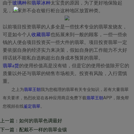
由于
玻璃种
和
翡翠冰种
太宝贵的原因，为了更好地保险起
见，店家并不会在银行柜台这种地区放置种类。
以前项目投资翡翠的人多全是一些技术专业的翡翠发烧友，
可是如今个人
收藏翡翠
也拓展来到一般的顾客，一些一些余
钱的人便会项目投资买一些大件的翡翠。项目投资翡翠一定
要依据自身的经济实力来决策，假如自身的工作能力不大好
得话就不能私自选购超出自身成本预算的翡翠。
翡翠a货
的使用价值高是没有错，但是它的使用价值除开它的
质量以外还与翡翠的销售市场相关。投资有风险，入行需慎
重。
之上为
翡翠王朝
我为您梳理的翡翠有关专业知识，若有大量翡翠
有关要求，热烈欢迎在各种应用商店免费下载
翡翠王朝
APP，限免帮
您视頻在线
鉴定翡翠
。
上一篇：如何的翡翠色调最好
看？如何看翡翠的色调挑翡翠？
下一篇：配戴不一样的翡翠金镶