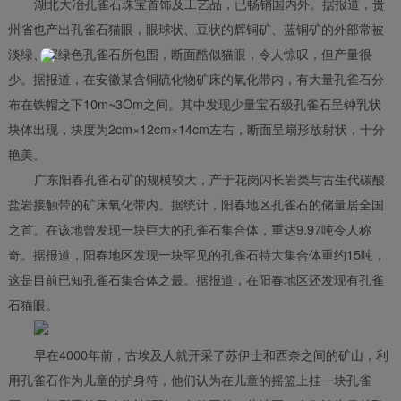
湖北大冶孔雀石珠宝首饰及工艺品，已畅销国内外。据报道，贵
州省也产出孔雀石猫眼，眼球状、豆状的辉铜矿、蓝铜矿的外部常被
淡绿、深绿色孔雀石所包围，断面酷似猫眼，令人惊叹，但产量很
少。据报道，在安徽某含铜硫化物矿床的氧化带内，有大量孔雀石分
布在铁帽之下10m~3Om之间。其中发现少量宝石级孔雀石呈钟乳状
块体出现，块度为2cm×12cm×14cm左右，断面呈扇形放射状，十分
艳美。
广东阳春孔雀石矿的规模较大，产于花岗闪长岩类与古生代碳酸
盐岩接触带的矿床氧化带内。据统计，阳春地区孔雀石的储量居全国
之首。在该地曾发现一块巨大的孔雀石集合体，重达9.97吨令人称
奇。据报道，阳春地区发现一块罕见的孔雀石特大集合体重约15吨，
这是目前已知孔雀石集合体之最。据报道，在阳春地区还发现有孔雀
石猫眼。
早在4000年前，古埃及人就开采了苏伊士和西奈之间的矿山，利
用孔雀石作为儿童的护身符，他们认为在儿童的摇篮上挂一块孔雀