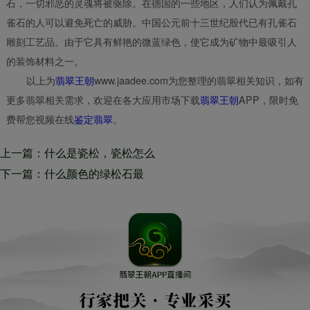
石，一切邪恶的灵魂将被驱除。在德国的一些地区，人们认为佩戴孔
雀石的人可以避免死亡的威胁。中国公元前十三世纪殷代已有孔雀石
雕刻工艺品。由于它具有鲜艳的微蓝绿色，使它成为矿物中最吸引人
的装饰材料之一。
以上为
翡翠王朝
www.jaadee.com为您整理的翡翠相关知识，如有
更多翡翠相关需求，欢迎在各大应用市场下载
翡翠王朝
APP，限时免
费帮您视频在线
鉴定翡翠
。
上一篇：什么是瓷松，瓷松怎么
形成的
下一篇：什么颜色的绿松石最
好，绿松石有几种颜色