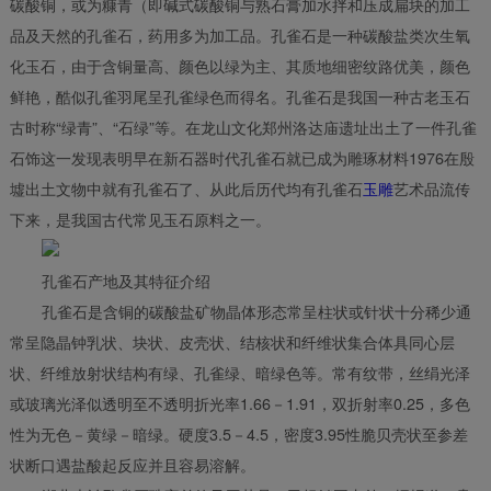
碳酸铜，或为糠青（即碱式碳酸铜与熟石膏加水拌和压成扁块的加工
品及天然的孔雀石，药用多为加工品。孔雀石是一种碳酸盐类次生氧
化玉石，由于含铜量高、颜色以绿为主、其质地细密纹路优美，颜色
鲜艳，酷似孔雀羽尾呈孔雀绿色而得名。孔雀石是我国一种古老玉石
古时称“绿青”、“石绿”等。在龙山文化郑州洛达庙遗址出土了一件孔雀
石饰这一发现表明早在新石器时代孔雀石就已成为雕琢材料1976在殷
墟出土文物中就有孔雀石了、从此后历代均有孔雀石
玉雕
艺术品流传
下来，是我国古代常见玉石原料之一。
孔雀石产地及其特征介绍
孔雀石是含铜的碳酸盐矿物晶体形态常呈柱状或针状十分稀少通
常呈隐晶钟乳状、块状、皮壳状、结核状和纤维状集合体具同心层
状、纤维放射状结构有绿、孔雀绿、暗绿色等。常有纹带，丝绢光泽
或玻璃光泽似透明至不透明折光率1.66－1.91，双折射率0.25，多色
性为无色－黄绿－暗绿。硬度3.5－4.5，密度3.95性脆贝壳状至参差
状断口遇盐酸起反应并且容易溶解。