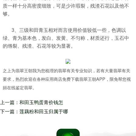
质一样十分高密度细致，可是少许瑕裂，残渣石花以及他不
够。
3、三级和田青玉相对而言使用价值较低一些，色调以
绿、青为基本色，发白、发黄、不匀称，材质还行，玉石中
的绺裂、残渣、石花等较为显著。
之上为翡翠王朝我为您梳理的翡翠有关专业知识，若有大量翡翠有关
要求，热烈欢迎在各种应用商店免费下载翡翠王朝APP，限免帮您视
頻在线鉴定翡翠。
上一篇：和田玉鸭蛋青价钱怎
样？它是和田玉中以色调而出名
下一篇：莲藕粉和田玉归属于哪
的玉石原石之一
些玉？为何它称为“玉里佳人”？