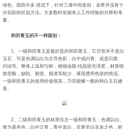
绿色。因而许多 情况下，针对三者中间差别，业界并沒有十
分实际的区划方法。大多数时依据本人工作经验的分辨和考
量。
和田青玉的不一样级别：
1、一级和田青玉是最好是的和田青玉，它尽管并不是白
玉石，可是色调以白为主导色彩，白中或闪青、或是闪黄、
闪绿等。整体上温和匀称，植物油脂-结晶状光泽度，材质细
致坚毅，缺陷、裂痕、残渣等较少，展现透明色状的情况。
一级和田青玉的使用价值很高，乃至能够一般的和白玉石媲
美。
2、二级和田青玉的材质仅次一级和田青玉：色调以白、
青为基本色，白中泛青，青中发白，非青非白非灰之色，材