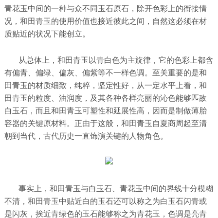
青花玉中间的一种与众不同玉石原石，除开色彩上的衔接情
况，和田青玉的使用价值也接近彼此之间，自然这必须在材
质贴近的状况下能创立。
从总体上，和田青玉以青白色为主旋律，它的色彩上都含
有偏青、偏绿、偏灰、偏紫等不一样色调。至关重要的是和
田青玉的材质细致，纯粹，坚定性好，从一定水平上看，和
田青玉的粒度、油润度，及其各种各样亮丽的沁色能够匹敌
白玉石，而且和田青玉可塑性和延展性高，因而是制做薄胎
容器的关键原材料。正由于这般，和田青玉自夏商周起至清
朝到当代，古代历史一直饰演关键的人物角色。
事实上，和田青玉与白玉石、青花玉中间的界线十分模糊
不清，和田青玉中贴近白的玉石还可以称之为白玉石闪青或
是闪灰，挨近青绿色的玉石能够称之为青花玉，色调是亮青