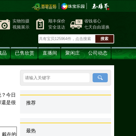
实物拍摄
顺丰保价
省钱省心
视频展示
安全送达
七天自由退换
藏品
已售欣赏
直播间
聚闲庄
公司动态
说？今日
得還是很
推荐
最热
，戴在的