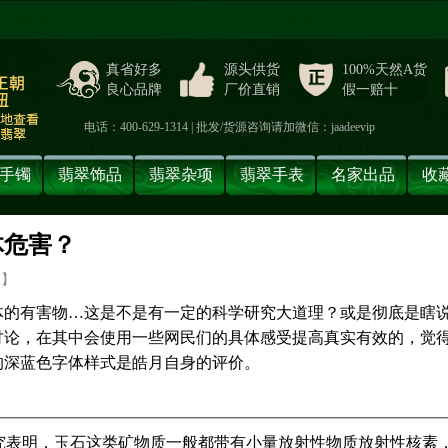
真省好多
源头供货
100%天然A货
良心品牌
厂价直销
假一赔十
电话：400-629-1314 | 批发/货源咨询请加微信：jaadeevip
手镯
翡翠饰品
翡翠杂项
翡翠手表
名家出品
收
体危害？
】
体的有害物…这是不是有一定的科学研究大道理？或是彻底是瞎
讨论，在其中会使用一些网民们的具体感受提高真实有效的，觉
的深蓝色字体样式是皓月自身的评价。
究表明，玉石这类矿物质一般都带有小量放射性物质放射性核素