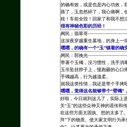
的确有效，或是也是内心功效，我
路了，玉忽然碎了，我心痛啊，
枝！车前全毁！回家了和我不想
很有神秘色彩的历经！
网民：翡翠哥
这深夜穿越重生墓地，的身上一
嘿嘿，的确有一个“玉”镇着的确
网民：郭挽光
带著个玉镯，没习惯性，洗手消
玉吊坠挂脖子上，慢跑砸的心口
手镯越高，行为越溫柔。
就我这类性情…我还是带个手拷
嘿嘿，觉得这名能够带个“臂镯”
好啦，今日就到这儿了，实际上
关“玉”的这些众神又神的谣传和传
在这些方面太固执、想的太多了
拜”下的物质。使大家文明行为承
化”，让其再次的承传下来。