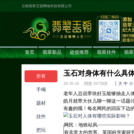
云南翡翠王朝网络科技有限公司
首页
翡翠新品
超值推荐
翡翠挂件
翡翠
玉石对身体有什么具
所有
20-10-16 浏览:
16758
次 【
大
中
小
手镯
老年人总说带块好玉能够抽走人
皓月就带大伙儿聊一聊这一话题
题材
有趣的哦！每名网民的回应下边
挂件
网民：地铁站风
把玩
有非常大的危害。英国科学家研