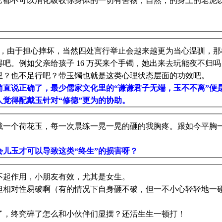
它都不可以消化吸收你身体的一切有害物，自然，的身上的老泥
。
手镯，由于担心摔坏，当然四处言行举止会越来越更为当心温驯，
吧。例如父亲给孩子 16 万买来个手镯，她出来去玩能夜不归
里？也不足行吧？带玉镯也就是这类心理状态层面的功效吧。
简直说正确了，最少儒家文化里的“谦谦君子无端，玉不不离”便
觉得配戴玉针对“修德”更为的协助。
戴一个荷花玉，每一次晨练一晃一晃的砸的我胸疼。跟如今平胸
儿玉才可以导致这类“终生”的损害呀？
不起作用，小朋友有效，尤其是女生。
但相对性易破啊（有的情况下自身砸不破，但一不小心轻轻地一
！
了，终究碎了怎么和小伙伴们显摆？还活生生一顿打！