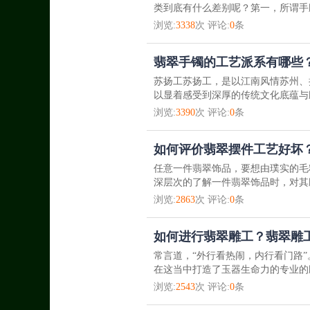
类到底有什么差别呢？第一，所谓手
浏览:
3338
次 评论:
0
条
翡翠手镯的工艺派系有哪些
苏扬工苏扬工，是以江南风情苏州、
以显着感受到深厚的传统文化底蕴与雕
浏览:
3390
次 评论:
0
条
如何评价翡翠摆件工艺好坏
任意一件翡翠饰品，要想由璞实的毛
深层次的了解一件翡翠饰品时，对其
浏览:
2863
次 评论:
0
条
如何进行翡翠雕工？翡翠雕
常言道，“外行看热闹，内行看门路
在这当中打造了玉器生命力的专业的
浏览:
2543
次 评论:
0
条