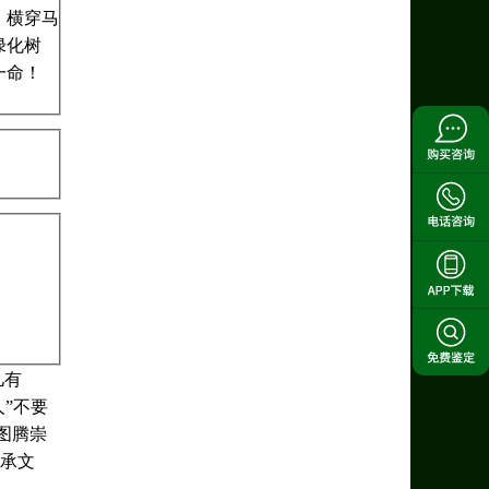
，横穿马
绿化树
一命！
儿有
人”不要
图腾崇
传承文