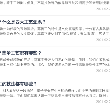
雕，即手工雕刻，但又并不是指传统的依靠碾玉砣和细河沙等来细削慢磨的.
2021-02-
？什么是四大工艺派系？
扬州为代表的玉雕流派。苏扬工的特性是文化底蕴深厚，十分有古典风韵
刻者自身的人文情怀，真真正正达到了“物以载道，玉以育德”。苏扬工..
2021-02-
？翡翠工艺都有哪些？
料成长成精致的产品，都离不开匠人们悉心的雕塑。所以，我们在鉴赏或
雕工当然也是要辨别的。那么，我们该怎么判断一件翡翠雕刻件工艺的优劣.
2021-02-
工的技法都有哪些？
”。别人看见这一段描述，脑子里会产生玉船的模样，而业界的雕刻工匠看
雕刻手法。下面我们就来认识一下这几类玉雕技法都有什么特点。圆雕：..
2021-02-