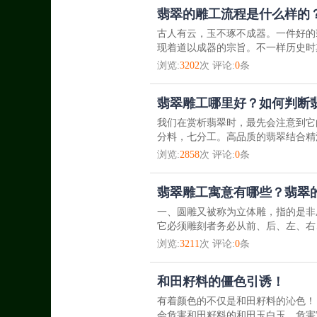
翡翠的雕工流程是什么样的
古人有云，玉不琢不成器。一件好的
现着道以成器的宗旨。不一样历史时
浏览:
3202
次 评论:
0
条
翡翠雕工哪里好？如何判断
我们在赏析翡翠时，最先会注意到它
分料，七分工。高品质的翡翠结合精
浏览:
2858
次 评论:
0
条
翡翠雕工寓意有哪些？翡翠
一、圆雕又被称为立体雕，指的是非
它必须雕刻者务必从前、后、左、右
浏览:
3211
次 评论:
0
条
和田籽料的僵色引诱！
有着颜色的不仅是和田籽料的沁色！
会危害和田籽料的和田玉白玉，危害