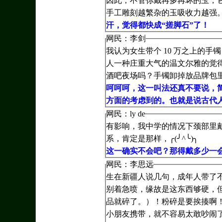
因此，不管你戴再多再坏的玉，
手工雕刻越繁杂的玉吸收力越强
汗，觉得都快成“搓脚石”了！
网民：李剑
我认为女生带个 10 万之上的
人一种庄重大气的温文尔雅的觉得
酒吧夜场吗？手镯卸掉放品牌包
呵呵呵，这一叫法还真不要说，
方面的考虑到的。也就是说古代人
网民：ly de
有影响，我中学的情况下颈部里
系，肯定是那样，╭(╯^╰)╮
这一确实不会吧？那得戴多少一会
网民：李思远
生在新疆人说几句，成年人带了
别着急喷，缘故是这东西够硬，
品就碎了。）！粉碎是要挨揍啊
小朋友携带，就不容易太敢吵闹