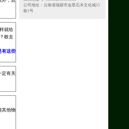
以外，且
公司地址：云南省瑞丽市金星石木文化城15
栋1号
那样就给
吗？敢去
是有这些
一定有关
碰其他物