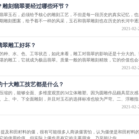
？雕刻翡翠要经过哪些环节？
翡翠玉石，必须给予核心的雕刻工艺，不但是每一段历史的真实记忆，也
期雕刻图案，给予着不一样的风采，玉石和翡翠雕刻也在历史的长河中逐渐.
2021-02-
翡翠雕工好坏？
的种、水、色、工等状态，如此来看，雕工对翡翠的影响还是十分大的。
湛的雕工，它就成为极品翡翠。质量一般的翡翠雕刻精致，它的价值也会有.
2021-02-
的十大雕工技艺都是什么？
压缩的，能够全面、多维度观赏的3d立体雕塑。因为圆雕作品颇具层次感
、上、中、下全面雕刻，并且对玉石的选择标准也较为严苛。二、浮雕指..
2021-02-
 提及和田籽料的僵，很有可能很多人商谈僵害怕，认为僵便是和田籽料
它的使用价值，但实际上僵也是有它的主要用途，乃至能让你...