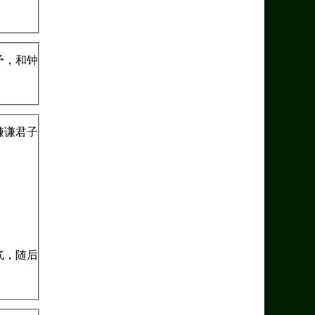
予，和钟
谦谦君子
气，随后