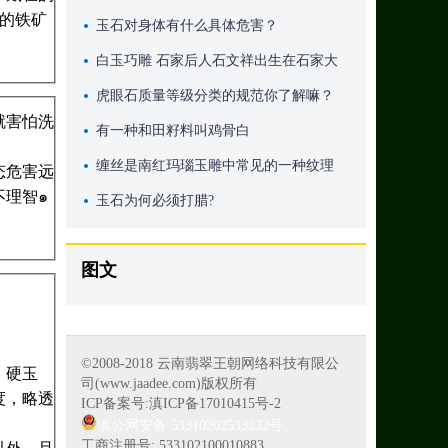
 的铁矿
玉石对身体有什么具体危害？
白玉巧雕 石家后人石文祥出生在石家大
院
虎眼石质量等级分类的规范你了解嘛？
就害怕洗
有一种和田籽料叫鸡骨白
缠丝是南红玛瑙玉雕中常见的一种纹理
态危害远
不理智๑
是天然南红玛瑙的一个特点
玉石为何必须打腊?
图文
©2008-2018 云南翡翠王朝网络科技有限公
。硬玉
司(www.jaadee.com)版权所有
度，略透
ICP备案号:滇ICP备17010415号-2
滇公网安备 53310202533232号
工商注册号: 533102100010883