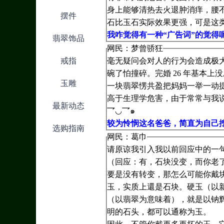
身上能够清热去火退肿消痒，腰
摆件
石比玉石实际效果更强，可是这
我咋觉得有一种“广告词”的觉得
翡翠饰品
网民：梦曾骄狂
戒指
毫无疑问会对人的行为会造成极
碗了怕撞碎。完婚 26 年基本
玉雕
一块翡翠愣共盈把妈妈一举一动
高于生理学危害，由于常常与我
最新动态
乛◡乛๑
较为怜悯这名爸爸，简直为自己
选购指南
网民：葛巾
请原谅我引入我以前回应中的一
（回应：有，石块没变，而你老
要是没有转变，那怎么可能你戴
玉，实质上還是石块。硬玉（以
（以翡翠为意味着），就是以钠
明的石头，都可以通称为玉。