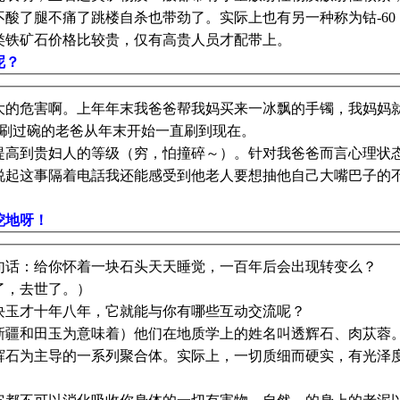
不酸了腿不痛了跳楼自杀也带劲了。
实际上也有另一种称为钴-60
类铁矿石价格比较贵，仅有高贵人员才配带上。
呢？
大的危害啊。上年年末我爸爸帮我妈买来一冰飘的手镯，我妈妈
上没刷过碗的老爸从年末开始一直刷到现在。
提高到贵妇人的等级（穷，怕撞碎～）。针对我爸爸而言心理状
说起这事隔着电話我还能感受到他老人要想抽他自己大嘴巴子的
挖地呀！
句话：给你怀着一块石头天天睡觉，一百年后会出现转变么？
了，去世了。）
块玉才十年八年，它就能与你有哪些互动交流呢？
新疆和田玉为意味着）他们在地质学上的姓名叫透辉石、肉苁蓉
辉石为主导的一系列聚合体。实际上，一切质细而硬实，有光泽