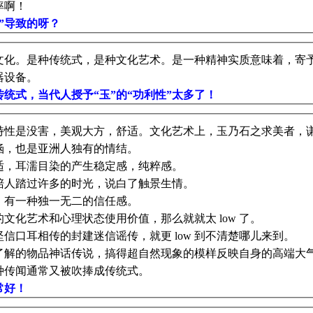
率啊！
”导致的呀？
文化。是种传统式，是种文化艺术。是一种精神实质意味着，寄
器设备。
统式，当代人授予“玉”的“功利性”太多了！
特性是没害，美观大方，舒适。
文化艺术上，玉乃石之求美者，
涵，也是亚洲人独有的情结。
适，耳濡目染的产生稳定感，纯粹感。
陪人踏过许多的时光，说白了触景生情。
，有一种独一无二的信任感。
文化艺术和心理状态使用价值，那么就就太 low 了。
信口耳相传的封建迷信谣传，就更 low 到不清楚哪儿来到。
了解的物品神话传说，搞得超自然现象的模样反映自身的高端大
种传闻通常又被吹捧成传统式。
常好！