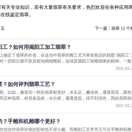
翠有关专业知识，若有大量翡翠有关要求，热烈欢迎在各种应用
頻在线鉴定翡翠。
田玉
下一篇：翡翠 12 个
阳工？如何用揭阳工加工翡翠？
上确定了翡翠的价值，在这当中翡翠的雕工尤为翠友熟识的就数“揭阳工”
对一切部位都不胜其烦地精细雕刻，这就是揭阳工精雕细琢的精神。一般..
2021-02-
要？如何评判翡翠工艺？
质。比如，像老坑一样的翡翠材质好，水头足，嫩绿色，通透度高，颜色
而豆种翡翠，材质多晶体，水分差，通透度低，找不到深色，因此翡翠的种.
2021-02-
的？手雕和机雕哪个更好？
的优劣对翡翠价值的影响也不容小觑。而雕刻工艺常常又可分手雕和机雕