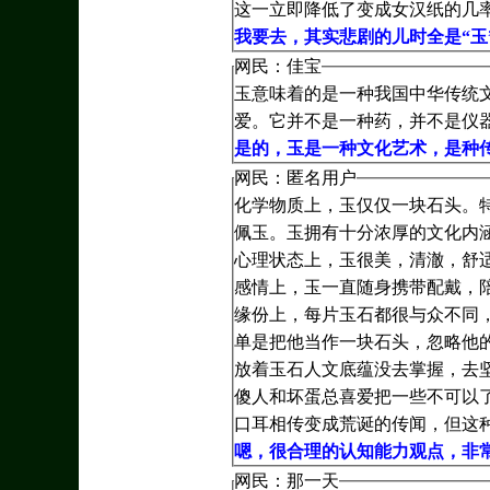
这一立即降低了变成女汉纸的几
我要去，其实悲剧的儿时全是“玉
网民：佳宝
玉意味着的是一种我国中华传统
爱。它并不是一种药，并不是仪
是的，玉是一种文化艺术，是种传
网民：匿名用户
化学物质上，玉仅仅一块石头。
佩玉。玉拥有十分浓厚的文化内
心理状态上，玉很美，清澈，舒
感情上，玉一直随身携带配戴，
缘份上，每片玉石都很与众不同
单是把他当作一块石头，忽略他的
放着玉石人文底蕴没去掌握，去坚
傻人和坏蛋总喜爱把一些不可以
口耳相传变成荒诞的传闻，但这
嗯，很合理的认知能力观点，非
网民：那一天