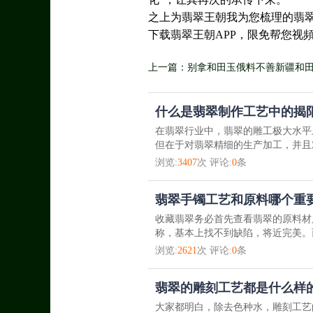
之上为翡翠王朝我为您梳理的翡
下载翡翠王朝APP，限免帮您视
上一篇：别拿和田玉俄料不善新疆和
什么是翡翠制作工艺中的揭
在翡翠行业中，翡翠的雕工极大水平
但在于对翡翠精细的生产加工，并且
浏览:
3407
次 评论:
0
条
翡翠手镯工艺和原料哪个重
收藏翡翠务必首先查看翡翠的原料材
称，基本上找不到缺陷，将近完美。
浏览:
2621
次 评论:
0
条
翡翠的雕刻工艺都是什么样
大家都明白，除去色种水，雕刻工艺