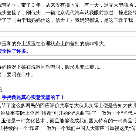
带的玉，带了 3 年，从来没有摘下完，有一天，逛完大型商场
低头去捡了，刚低头，一辆北京现代汽车从我眼前掠过，撞道路
活了了（由于我妈妈信这，信命！）我妈妈都说，是这玉救了我
块玉和的身上没玉在心理状态上的差别的确非常大。
安全性了许多。
毒的情况下磕在洗漱间鸟鸣涧，圆形儿变三瓣儿。
疼，要叼在口中。
吧…
，手拷倒是真心实意无需的了！
选节了这么多网民的回应评价共享给大伙儿实际上便是告知大伙
说故事实际上全是“招数”刚开始的“原曲”罢了，做为一个“当代
。玉便是一种文化艺术，而且能够说成我们国人特有的一种商品“
传持续的一个“印证”，做为一个我们中国人大家应当重视这类“